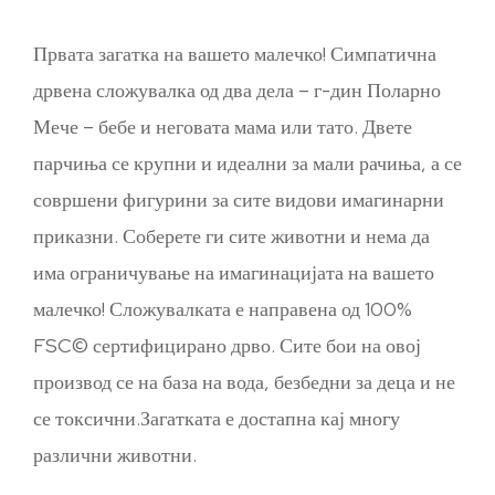
Првата загатка на вашето малечко! Симпатична
дрвена сложувалка од два дела – г-дин Поларно
Мече – бебе и неговата мама или тато. Двете
парчиња се крупни и идеални за мали рачиња, а се
совршени фигурини за сите видови имагинарни
приказни. Соберете ги сите животни и нема да
има ограничување на имагинацијата на вашето
малечко! Сложувалката е направена од 100%
FSC© сертифицирано дрво. Сите бои на овој
производ се на база на вода, безбедни за деца и не
се токсични.Загатката е достапна кај многу
различни животни.