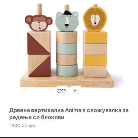
Дрвена вертикална Animals сложувалка за
Д
редење со блокови
92
1.480,00
ден