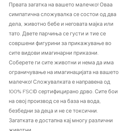
Првата загатка на вашето малечко! Оваа
симпатична сложувалка се состои од два
дела, животно бебе и неговата мајка или
тато. Двете парчиња се густи и тие се
совршени фигурини за прикажување во
сите видови имагинарни приказни.
Соберете ги сите животни и нема да има
ограничување на имагинацијата на вашето
малечко! Сложувалката е направена од
100% FSC© сертифицирано дрво. Сите бои
на овој производ се на база на вода,
безбедни за деца и не се токсични.
Загатката е достапна кај многу различни
животни.