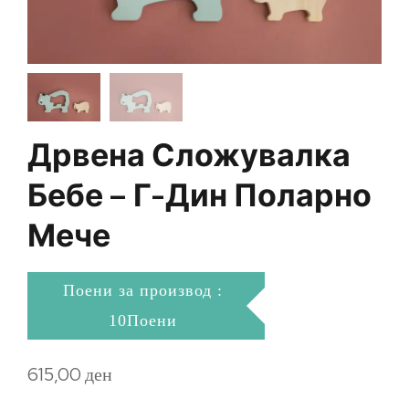
Дрвена Сложувалка
Бебе – Г-Дин Поларно
Мече
Поени за производ :
10Поени
615,00
ден