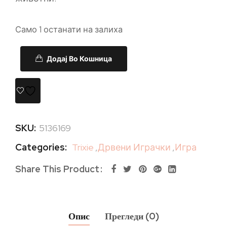
Само 1 останати на залиха
Додај Во Кошница
SKU:
5136169
Categories:
Trixie
,
Дрвени Играчки
,
Игра
Share This Product
Опис
Прегледи (0)