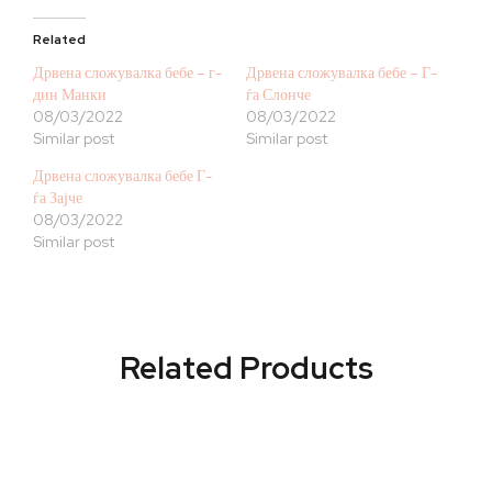
Related
Дрвена сложувалка бебе – г-
Дрвена сложувалка бебе – Г-
дин Манки
ѓа Слонче
08/03/2022
08/03/2022
Similar post
Similar post
Дрвена сложувалка бебе Г-
ѓа Зајче
08/03/2022
Similar post
Related Products