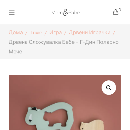
0
Дома
Trixie
Игра
Дрвени Играчки
Дрвена Сложувалка Бебе – Г-Дин Поларно
Мече