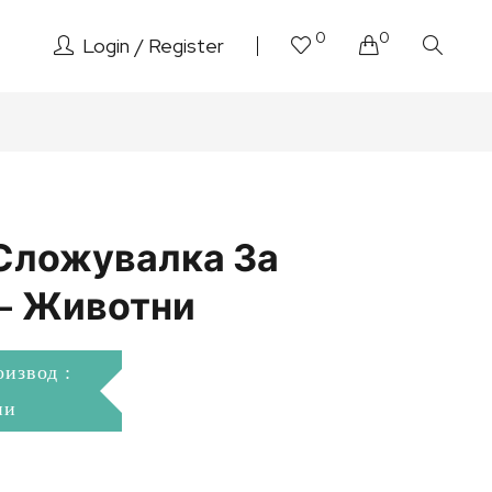
0
0
Login
Register
Сложувалка За
– Животни
оизвод :
ни