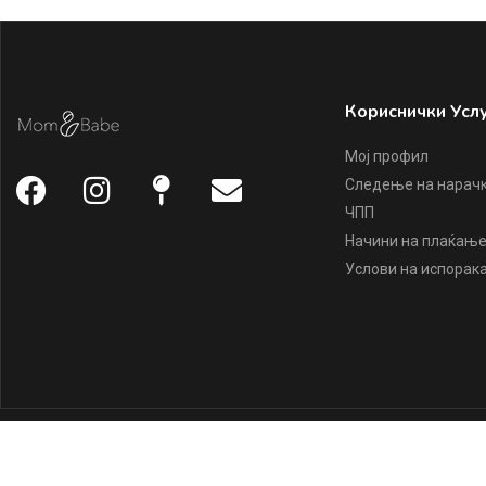
Кориснички Усл
Мој профил
Следење на нарач
ЧПП
Начини на плаќањ
Услови на испорак
Copyright ©
Mom & Babe
2022, all rights reserved.