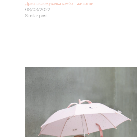
Дрвена сложувалка комбо – животни
08/03/2022
Similar post