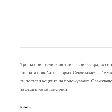
Тројца пријатели животни со кои бескрајно се 
нивната првобитна форма. Секое малечко ќе уж
ги постави коцките на положувачот. Сложувачо
за деца и не се токсични.
Related