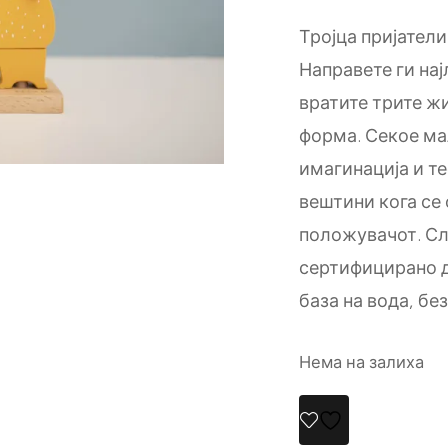
Тројца пријатели
Направете ги на
вратите трите ж
форма. Секое ма
имагинација и т
вештини кога се 
положувачот. Сл
сертифицирано др
база на вода, бе
Нема на залиха