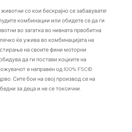
 животни со кои бескрајно се забавувате!
јлудите комбинации или обидете се да ги
ивотни во загатка во нивната првобитна
лечко ќе ужива во комбинацијата на
естирање на своите фини моторни
обидува да ги постави коцките на
ожувачот е направен од 100% FSC©
во. Сите бои на овој производ се на
збедни за деца и не се токсични.