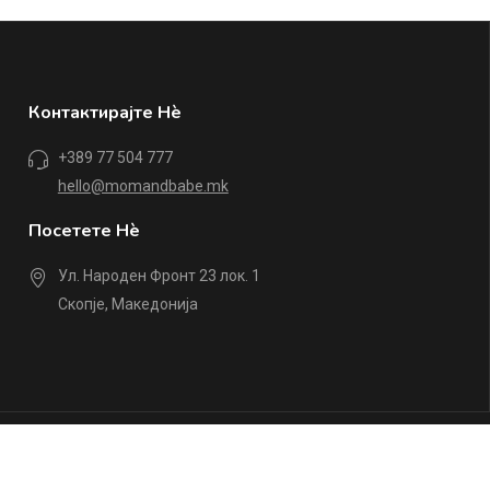
Контактирајте Нè
+389 77 504 777
hello@momandbabe.mk
Посетете Нè
Ул. Народен Фронт 23 лок. 1
Скопје, Македонија