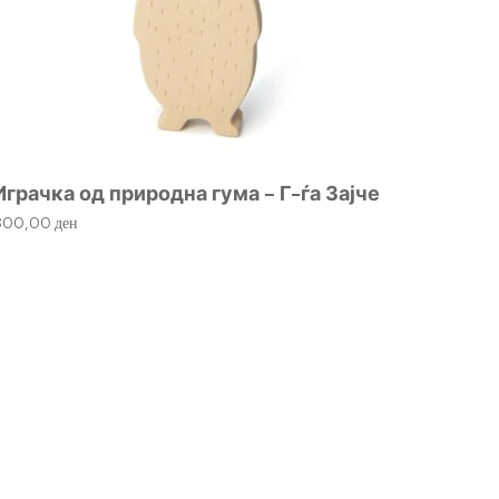
Играчка од природна гума – Г-ѓа Зајче
800,00
ден
Мека 
1.540,