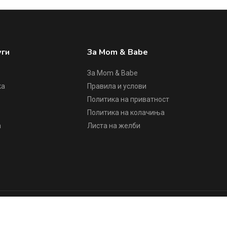
уги
За Mom & Babe
За Mom & Babe
ка
Правила и услови
Политика на приватност
е
Политика на колачиња
а
Листа на желби