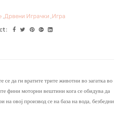
e
,
Дрвени Играчки
,
Игра
ct
е се да ги вратите трите животни во загатка во
ите фини моторни вештини кога се обидува да
на овој производ се на база на вода, безбедни