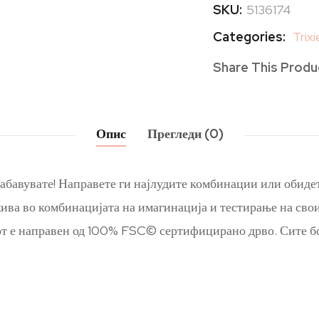
SKU:
5136174
Categories:
Trixi
Share This Produ
Опис
Прегледи (0)
забавувате! Направете ги најлудите комбинации или обидет
ива во комбинацијата на имагинација и тестирање на сво
т е направен од 100% FSC© сертифицирано дрво. Сите бои 