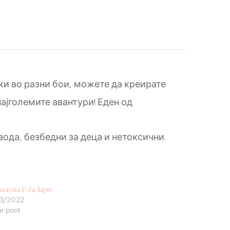
ки во разни бои, можете да креирате
најголемите авантури! Еден од
вода, безбедни за деца и нетоксични.
а куќа Г-ѓа Зајче
3/2022
ar post