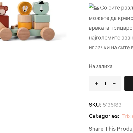
Со сите разл
можете да креир
врвката прицврст
најголемите ава
играчки на сите 
На залиха
SKU:
5136183
Categories:
Trixi
Share This Produ