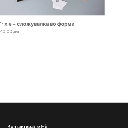
Trixie – сложувалка во форми
740,00
ден
Дрвен
1.230,
Контактирајте Нè