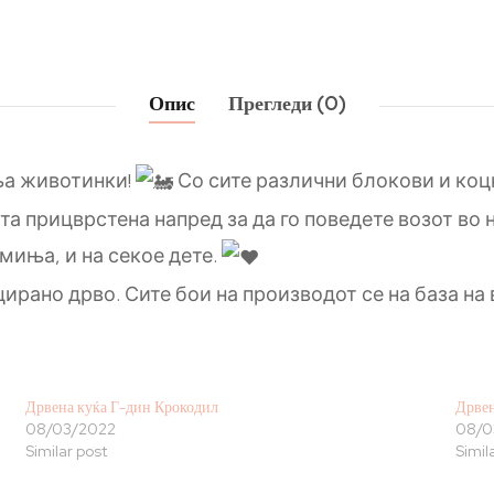
Опис
Прегледи (0)
ња животинки!
Со сите различни блокови и коц
та прицврстена напред за да го поведете возот во 
миња, и на секое дете.
ирано дрво. Сите бои на производот се на база на 
Дрвена куќа Г-дин Крокодил
Дрвен
08/03/2022
08/0
Similar post
Simil