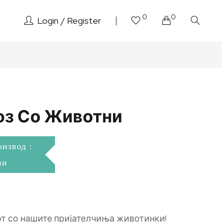
0
0
Login
Register
оз Со Животни
оизвод :
ни
от со нашите пријателчиња животинки!