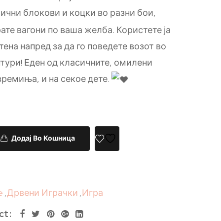
ични блокови и коцки во разни бои,
ате вагони по ваша желба. Користете ја
ена напред за да го поведете возот во
нтури! Еден од класичните, омилени
времиња, и на секое дете.
Додај Во Кошница
e
,
Дрвени Играчки
,
Игра
ct