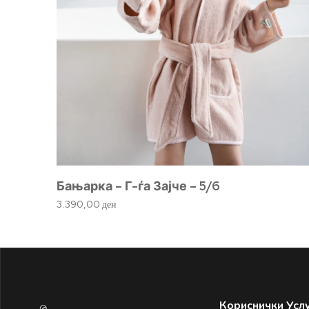
Бањарка – Г-ѓа Зајче – 5/6
3.390,00
ден
Кориснички Усл