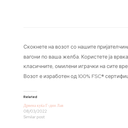
Скокнете на возот со нашите пријателчи
вагони по ваша желба. Користете ја врвка
класичните, омилени играчки на сите вре
Возот е изработен од 100% FSC® сертифиц
Related
Дрвена куќа Г-дин Лав
08/03/2022
Similar post