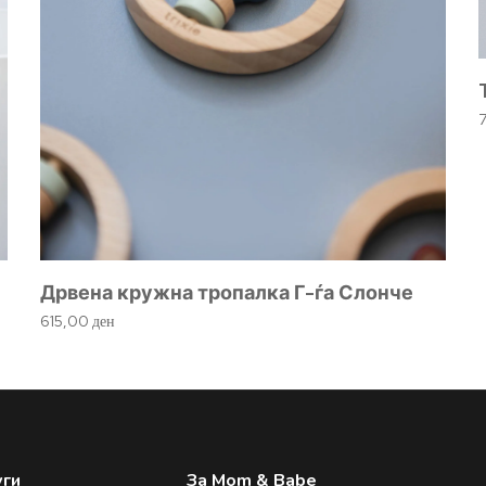
Дрвена кружна тропалка Г-ѓа Слонче
615,00
ден
уги
За Mom & Babe