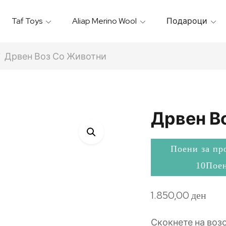
Taf Toys
Aliap Merino Wool
Подароци
Игрални & Подлоги – Baby Gyms
Термо Торбици & Футроли
Термички Садови За Храна
Бањарки & Пешкири
Дрвен Воз Со Животни
Дрвен В
Поени за пр
10Пое
1.850,00
ден
Скокнете на воз