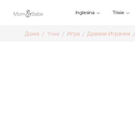
Inglesina
Trixie
Термички Садови За Храна
Мантилчиња За Дожд
Дома
Trixie
Игра
Дрвени Играчки