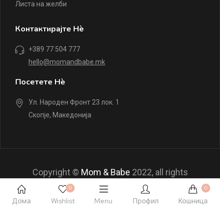
Листа на желби
Контактирајте Нè
+389 77 504 777
hello@momandbabe.mk
Посетете Нè
Ул. Народен Фронт 23 лок. 1
Скопје, Македонија
Copyright ©
Mom & Babe
2022, all rights
reserved.
0
0
Дома
Wishlist
Menu
Профил
Кошница