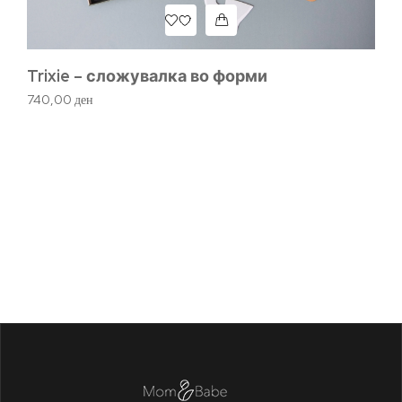
Trixie – сложувалка во форми
740,00
ден
Ма
4.