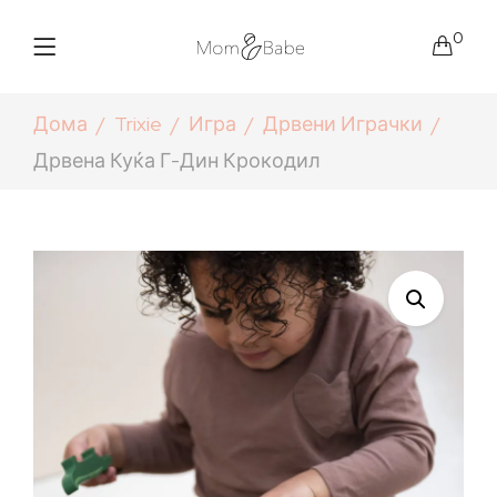
0
Дома
Trixie
Игра
Дрвени Играчки
Дрвена Куќа Г-Дин Крокодил