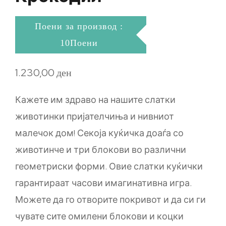
Поени за производ :
10Поени
1.230,00
ден
Кажете им здраво на нашите слатки
животинки пријателчиња и нивниот
малечок дом! Секоја куќичка доаѓа со
животинче и три блокови во различни
геометриски форми. Овие слатки куќички
гарантираат часови имагинативна игра.
Можете да го отворите покривот и да си ги
чувате сите омилени блокови и коцки