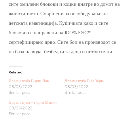
сите омилени блокови и коцки внатре во домот на
животинчето. Совршени за ослободување на
детската имагинација. Куќичката како и сите
блокови се направени од 100% FSC®
сертифицирано дрво. Сите бои на производот се
на база на вода, безбедни за деца и нетоксични.
Related
Дрвена куќа Г-дин Лав
Дрвена куќа Г-ѓа Зајче
08/03/2022
08/03/2022
Similar post
Similar post
Дрвена куќа – г-дин Манки
08/03/2022
Similar post