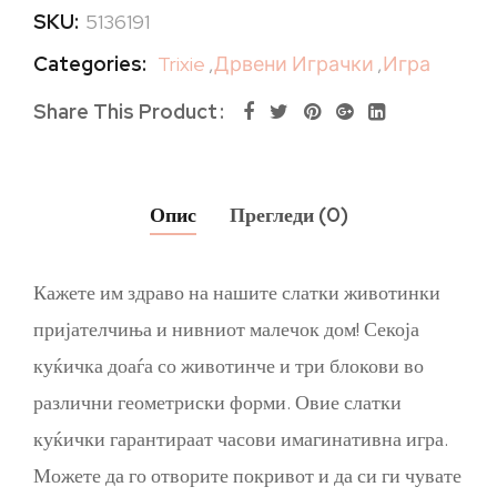
SKU:
5136191
Categories:
Trixie
,
Дрвени Играчки
,
Игра
Share This Product
Опис
Прегледи (0)
Кажете им здраво на нашите слатки животинки
пријателчиња и нивниот малечок дом! Секоја
куќичка доаѓа со животинче и три блокови во
различни геометриски форми. Овие слатки
куќички гарантираат часови имагинативна игра.
Можете да го отворите покривот и да си ги чувате