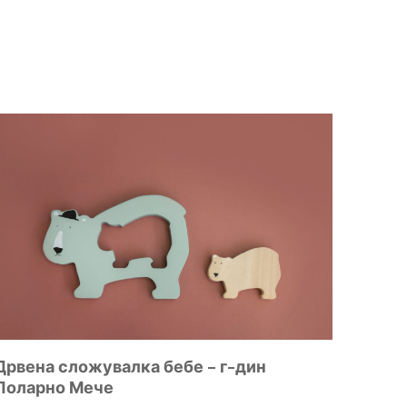
Дрвена сложувалка бебе – г-дин
Поларно Мече