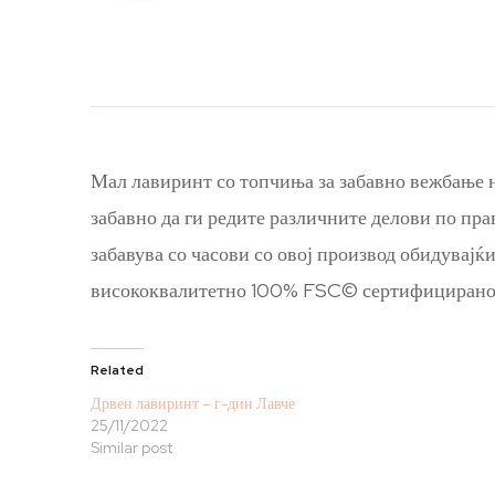
Мал лавиринт со топчиња за забавно вежбање н
забавно да ги редите различните делови по пра
забавува со часови со овој производ обидувајќ
висококвалитетно 100% FSC© сертифицирано бук
Related
Дрвен лавиринт – г-дин Лавче
25/11/2022
Similar post