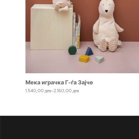
Мека играчка Г-ѓа Зајче
1.540,00
ден
–
2.160,00
ден