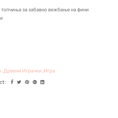
 топчиња за забавно вежбање на фини
и!
e
,
Дрвени Играчки
,
Игра
ct