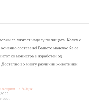
орми се лизгаат надолу по жицата. Колку е
 конечно составено! Вашето малечко ќе се
интот со монистра е изработен од
. Достапно во многу различни животинки.
 лавиринт – г-ѓа Зајче
/2022
ar post