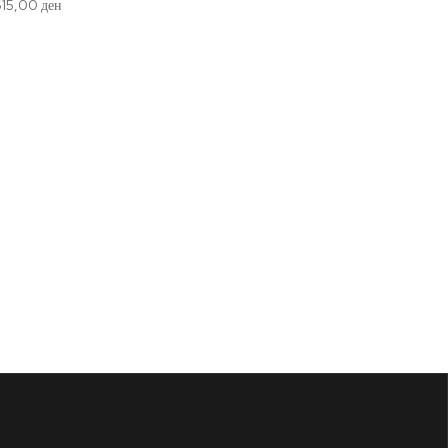
615,00
ден
Дрвен
615,00