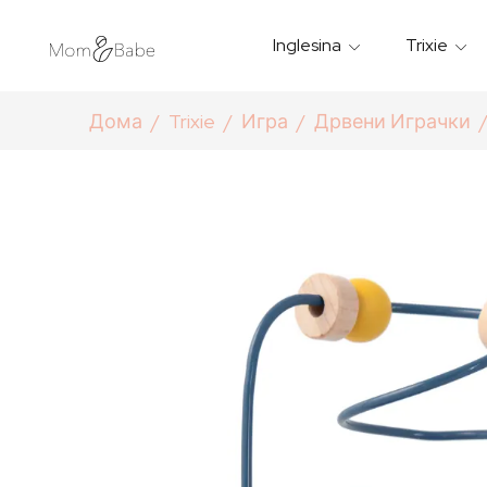
Inglesina
Trixie
Термички Садови За Храна
Мантилчиња За Дожд
Дома
Trixie
Игра
Дрвени Играчки