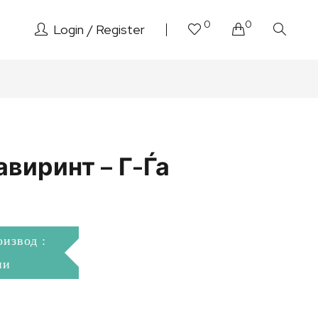
0
0
Login
Register
виринт – Г-Ѓа
оизвод :
ни