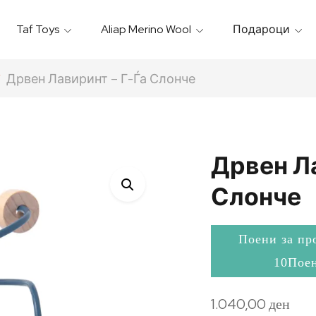
Taf Toys
Aliap Merino Wool
Подароци
Игрални & Подлоги – Baby Gyms
Термо Торбици & Футроли
Термички Садови За Храна
Бањарки & Пешкири
Дрвен Лавиринт – Г-Ѓа Слонче
Дрвен Ла
Слонче
Поени за пр
10Пое
1.040,00
ден