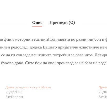
Опис
Прегледи (0)
а фини моторни вештини! Топчињата во различни бои и ф
вилен редослед, додека Вашето пријателче животинче не е
и се да ги совлада вештините потребни за оваа игра. Лавир
ово дрво. Сите бои на овој производ се на база на вода
Дрвен лавиринт – г-дин Манки
Дрвен
25/11/2022
25/11
Similar post
Simil