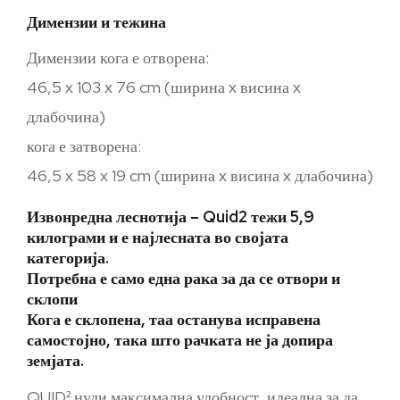
Димензии и тежина
Димензии кога е отворена:
46,5 x 103 x 76 cm (ширина x висина x
длабочина)
кога е затворена:
46,5 x 58 x 19 cm (ширина x висина x длабочина)
Извонредна леснотија – Quid2 тежи 5,9
килограми и е најлесната во својата
категорија.
Потребна е само една рака за да се отвори и
склопи
Кога е склопена, таа останува исправена
самостојно, така што рачката не ја допира
земјата.
QUID² нуди максимална удобност, идеална за да