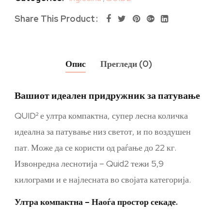
Share This Product
Опис
Прегледи (0)
Вашиот идеален придружник за патување
QUID² е ултра компактна, супер лесна количка
идеална за патување низ светот, и по воздушен
пат. Може да се користи од раѓање до 22 кг.
Извонредна леснотија – Quid2 тежи 5,9
килограми и е најлесната во својата категорија.
Ултра компактна – Наоѓа простор секаде.