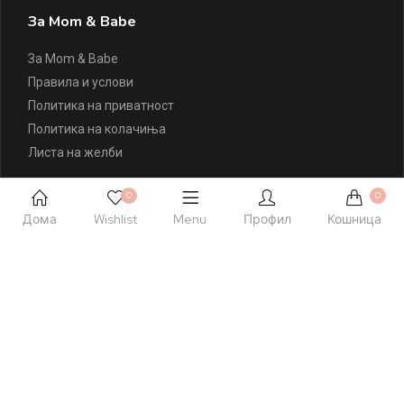
За Mom & Babe
За Mom & Babe
Правила и услови
Политика на приватност
Политика на колачиња
Листа на желби
Контактирајте Нè
0
0
Дома
Wishlist
Menu
Профил
Кошница
+389 77 504 777
hello@momandbabe.mk
Посетете Нè
Ул. Народен Фронт 23 лок. 1
Скопје, Македонија