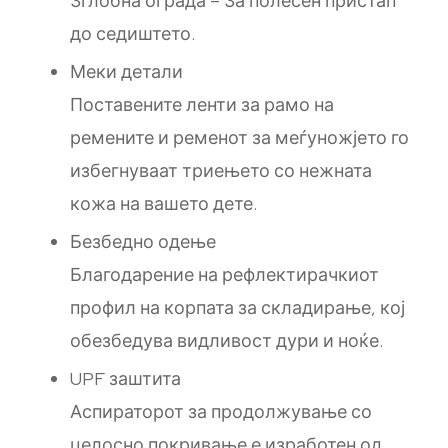
Зглобна ограда – За полесен пристап
до седиштето.
Меки детали
Поставените ленти за рамо на
ремените и ременот за меѓуножјето го
избегнуваат триењето со нежната
кожа на вашето дете.
Безбедно одење
Благодарение на рефлектирачкиот
профил на корпата за складирање, кој
обезбедува видливост дури и ноќе.
UPF заштита
Аспираторот за продолжување со
целосно покривање е изработен од