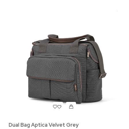
In
с
2.
Dual Bag Aptica Velvet Grey