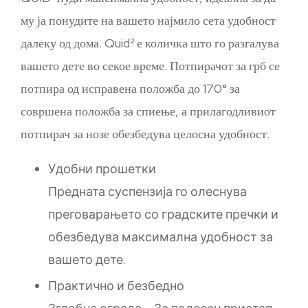
му ја понудите на вашето најмило сета удобност
далеку од дома. Quid² е количка што го разгалува
вашето дете во секое време. Потпирачот за грб се
потпира од исправена положба до 170° за
совршена положба за спиење, а прилагодливиот
потпирач за нозе обезбедува целосна удобност.
Удобни прошетки
Предната суспензија го олеснува
преговарањето со градските пречки и
обезбедува максимална удобност за
вашето дете.
Практично и безбедно