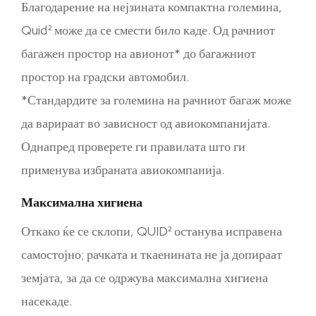
Благодарение на нејзината компактна големина,
Quid² може да се смести било каде. Од рачниот
багажен простор на авионот* до багажниот
простор на градски автомобил.
*Стандардите за големина на рачниот багаж може
да варираат во зависност од авиокомпанијата.
Однапред проверете ги правилата што ги
применува избраната авиокомпанија.
Максимална хигиена
Откако ќе се склопи, QUID² останува исправена
самостојно; рачката и ткаенината не ја допираат
земјата, за да се одржува максимална хигиена
насекаде.