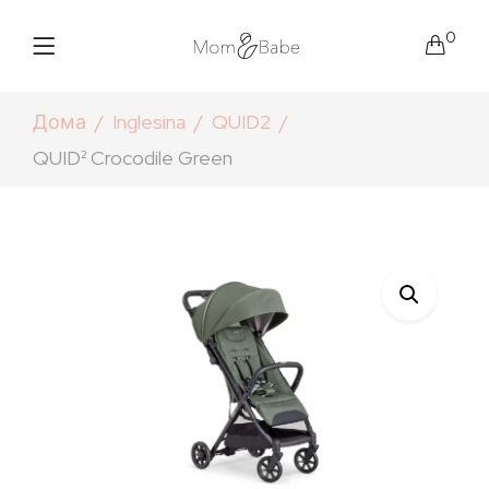
0
Дома
Inglesina
QUID2
QUID² Crocodile Green