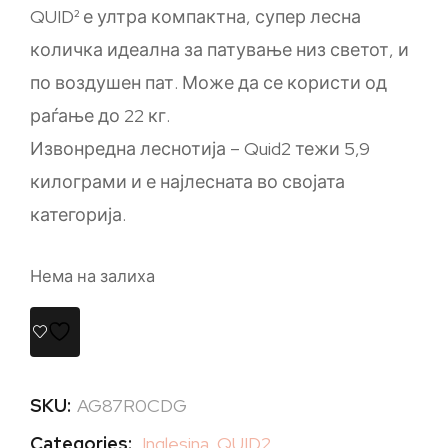
QUID² е ултра компактна, супер лесна
количка идеална за патување низ светот, и
по воздушен пат. Може да се користи од
раѓање до 22 кг.
Извонредна леснотија – Quid2 тежи 5,9
килограми и е најлесната во својата
категорија.
Нема на залиха
SKU:
AG87R0CDG
Categories:
Inglesina
,
QUID2