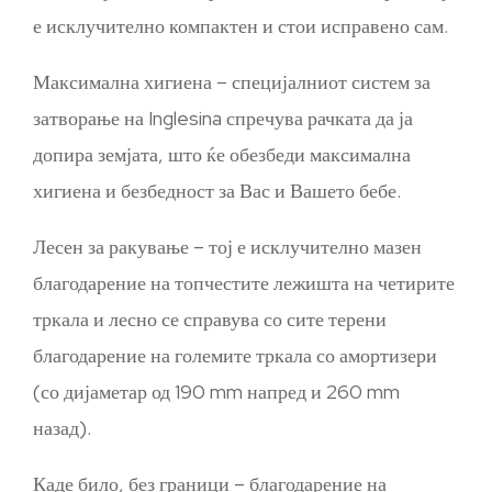
е исклучително компактен и стои исправено сам.
Максимална хигиена – специјалниот систем за
затворање на Inglesina спречува рачката да ја
допира земјата, што ќе обезбеди максимална
хигиена и безбедност за Вас и Вашето бебе.
Лесен за ракување – тој е исклучително мазен
благодарение на топчестите лежишта на четирите
тркала и лесно се справува со сите терени
благодарение на големите тркала со амортизери
(со дијаметар од 190 mm напред и 260 mm
назад).
Каде било, без граници – благодарение на