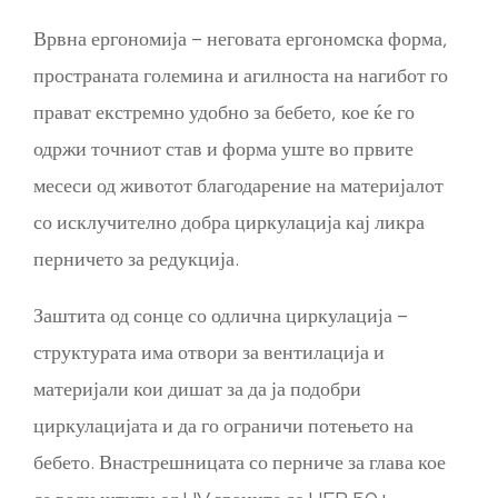
Врвна ергономија – неговата ергономска форма,
пространата големина и агилноста на нагибот го
прават екстремно удобно за бебето, кое ќе го
одржи точниот став и форма уште во првите
месеси од животот благодарение на материјалот
со исклучително добра циркулација кај ликра
перничето за редукција.
Заштита од сонце со одлична циркулација –
структурата има отвори за вентилација и
материјали кои дишат за да ја подобри
циркулацијата и да го ограничи потењето на
бебето. Внастрешницата со перниче за глава кое