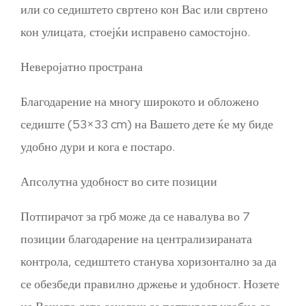
или со седиштето свртено кон Вас или свртено
кон улицата, стоејќи исправено самостојно.
Неверојатно пространа
Благодарение на многу широкото и обложено
седиште (53×33 cm) на Вашето дете ќе му биде
удобно дури и кога е постаро.
Апсолутна удобност во сите позиции
Потпирачот за грб може да се навалува во 7
позиции благодарение на централизираната
контрола, седиштето станува хоризонтално за да
се обезбеди правилно држење и удобност. Нозете