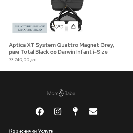
Aptica XT System Quattro Magnet Grey,
QU
рам Total Black со Darwin Infant i-Size
16
73.740,00
ден
Кориснички Услуги