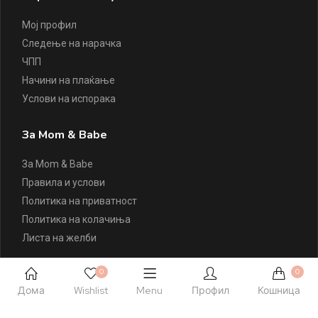
Мој профил
Следење на нарачка
ЧПП
Начини на плаќање
Услови на испорака
За Mom & Babe
За Mom & Babe
Правила и услови
Политика на приватност
Политика на колачиња
Листа на желби
Контактирајте Нè
0
0
Дома
Wishlist
Menu
Профил
Кошница
+389 77 504 777