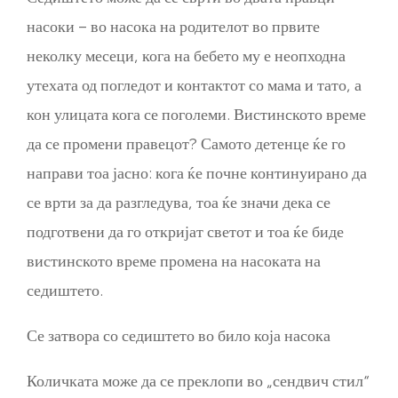
насоки – во насока на родителот во првите
неколку месеци, кога на бебето му е неопходна
утехата од погледот и контактот со мама и тато, а
кон улицата кога се поголеми. Вистинското време
да се промени правецот? Самото детенце ќе го
направи тоа јасно: кога ќе почне континуирано да
се врти за да разгледува, тоа ќе значи дека се
подготвени да го откријат светот и тоа ќе биде
вистинското време промена на насоката на
седиштето.
Се затвора со седиштето во било која насока
Количката може да се преклопи во „сендвич стил“