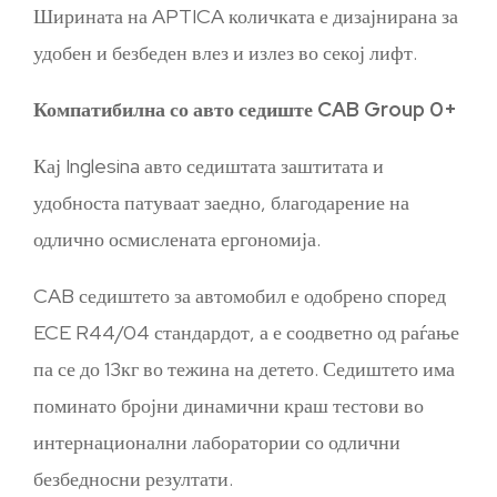
Ширината на APTICA количката е дизајнирана за
удобен и безбеден влез и излез во секој лифт.
Компатибилна со авто седиште CAB Group 0+
Кај Inglesina авто седиштата заштитата и
удобноста патуваат заедно, благодарение на
одлично осмислената ергономија.
CAB седиштето за автомобил е одобрено според
ECE R44/04 стандардот, а е соодветно од раѓање
па се до 13кг во тежина на детето. Седиштето има
поминато бројни динамични краш тестови во
интернационални лаборатории со одлични
безбедносни резултати.