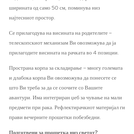
ширината од само 50 см, поминува низ
најтесниот простор.
Се прилагодува на висината на родителите –
телескопскиот механизам Ви овозможува да ја
прилагодите висината на рачката во 4 позиции.
Пространа корпа за складирање – многу големата
и длабока корпа Ви овозможува да понесете се
што Ви треба за да се соочите со Вашите
авантури. Има интегриран џеб за чување на мали
предмети при рака. Рефлектирачкиот материјал ги
прави вечерните прошетки побезбедни.
Подготвени за прошетка низ светот?