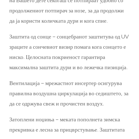
на Вашето дете секогаш се потпираат удобно со
продолжениот потпирач за нозе, за да продолжи
да ја користи количката дури и кога спие.
Заштита од сонце – сонцебранот заштитува од UV
зраците а сончевиот визир помага кога сонцето е
ниско. Целосната покриеност гарантира
максимална заштита дури и во лежечка пизиција.
Вентилација – мрежастиот инсертер осигурува
правилна воздушна циркулација во седиштето, за
да се одржува свеж
и прочистен воздух.
Затоплени ноџиња – меката пополнета зимска
прекривка е лесна за прицврстување. Заштитата