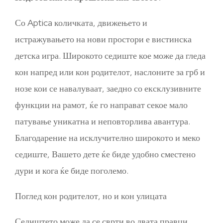
Со Aptica количката, движењето и
истражувањето на нови простори е вистинска
детска игра. Широкото седиште кое може да гледа
кон напред или кон родителот, наслоните за грб и
нозе кои се навалуваат, заедно со ексклузивните
функции на рамот, ќе го направат секое мало
патување уникатна и неповторлива авантура.
Благодарение на исклучително широкото и меко
седиште, Вашето дете ќе биде удобно сместено
дури и кога ќе биде поголемо.
Поглед кон родителот, но и кон улицата
Седиштето може да се сврти во двата правци