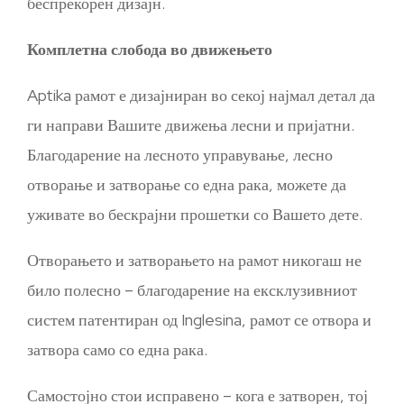
беспрекорен дизајн.
Комплетна слобода во движењето
Aptika рамот е дизајниран во секој најмал детал да
ги направи Вашите движења лесни и пријатни.
Благодарение на лесното управување, лесно
отворање и затворање со една рака, можете да
уживате во бескрајни прошетки со Вашето дете.
Отворањето и затворањето на рамот никогаш не
било полесно – благодарение на ексклузивниот
систем патентиран од Inglesina, рамот се отвора и
затвора само со една рака.
Самостојно стои исправено – кога е затворен, тој