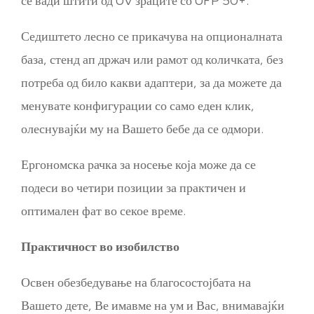
се вади штити од UV зраците со UFP 50+.
Седиштето лесно се прикачува на опционалната
база, стенд ап држач или рамот од количката, без
потреба од било какви адаптери, за да можете да
менувате конфигурации со само еден клик,
олеснувајќи му на Вашето бебе да се одмори.
Ергономска рачка за носење која може да се
подеси во четири позиции за практичен и
оптимален фат во секое време.
Практичност во изобилство
Освен обезбедување на благосостојбата на
Вашето дете, Ве имавме на ум и Вас, внимавајќи