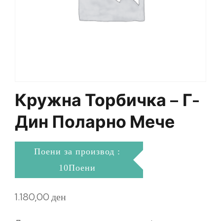
Кружна Торбичка – Г-
Дин Поларно Мече
Поени за производ :
10Поени
1.180,00
ден