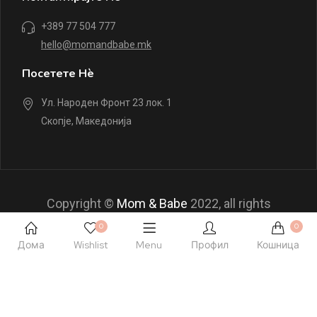
+389 77 504 777
hello@momandbabe.mk
Посетете Нè
Ул. Народен Фронт 23 лок. 1
Скопје, Македонија
Copyright ©
Mom & Babe
2022, all rights
reserved.
0
0
Дома
Wishlist
Menu
Профил
Кошница