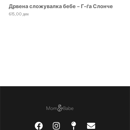
Дрвена сложувалка бебе – Г-ѓа Слонче
Д
615,00
ден
1.