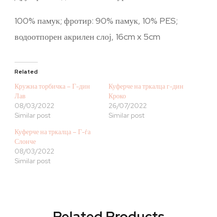
100% памук; фротир: 90% памук, 10% PES;
водоотпорен акрилен слој, 16cm x 5cm
Related
Кружна торбичка – Г-дин
Куферче на тркалца г-дин
Лав
Кроко
08/03/2022
26/07/2022
Similar post
Similar post
Куферче на тркалца – Г-ѓа
Слонче
08/03/2022
Similar post
Related Products