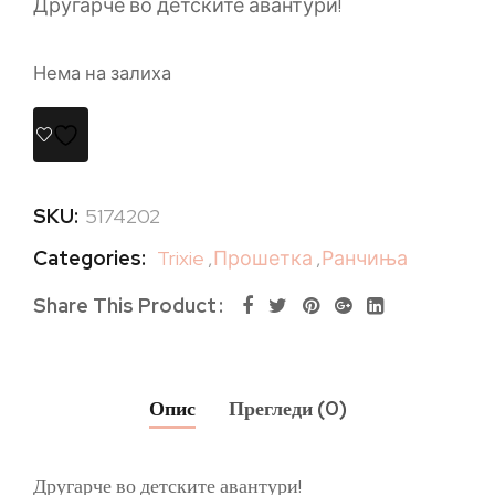
Другарче во детските авантури!
Нема на залиха
SKU:
5174202
Categories:
Trixie
,
Прошетка
,
Ранчиња
Share This Product
Опис
Прегледи (0)
Другарче во детските авантури!