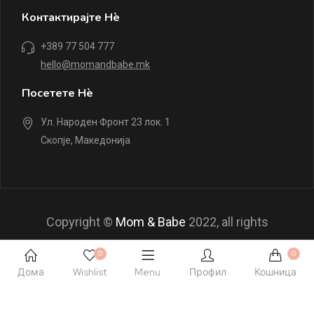
Контактирајте Нè
+389 77 504 777
hello@momandbabe.mk
Посетете Нè
Ул. Народен Фронт 23 лок. 1
Скопје, Македонија
Copyright ©
Mom & Babe
2022, all rights
reserved.
0
0
Дома
Wishlist
Menu
Профил
Кошница