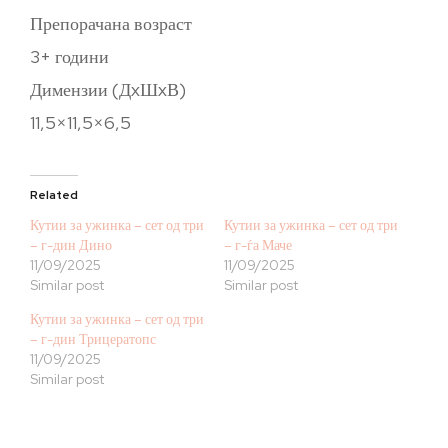
Препорачана возраст
3+ години
Димензии (ДxШxВ)
11,5×11,5×6,5
Related
Кутии за ужинка – сет од три
Кутии за ужинка – сет од три
– г-дин Дино
– г-ѓа Маче
11/09/2025
11/09/2025
Similar post
Similar post
Кутии за ужинка – сет од три
– г-дин Трицератопс
11/09/2025
Similar post