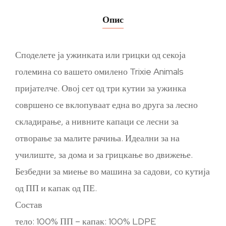
Опис
Споделете ја ужинката или грицки од секоја
големина со вашето омилено Trixie Animals
пријателче. Овој сет од три кутии за ужинка
совршено се вклопуваат една во друга за лесно
складирање, а нивните капаци се лесни за
отворање за малите рачиња. Идеални за на
училиште, за дома и за грицкање во движење.
Безбедни за миење во машина за садови, со кутија
од ПП и капак од ПЕ.
Состав
тело: 100% ПП – капак: 100% LDPE