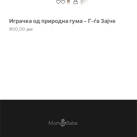
Играчка од природна гума – Г-ѓа Зајче
Д
800,00
ден
2.