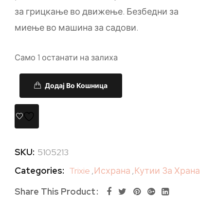
за грицкање во движење. Безбедни за
миење во машина за садови.
Само 1 останати на залиха
Додај Во Кошница
SKU:
5105213
Categories:
Trixie
,
Исхрана
,
Кутии За Храна
Share This Product