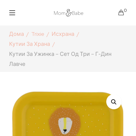
0
Дома
Trixie
Исхрана
Кутии За Храна
Кутии За Ужинка – Сет Од Три – Г-Дин
Лавче