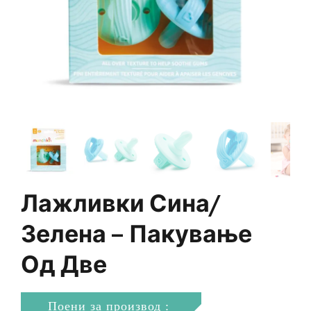
Лажливки Сина/
Зелена – Пакување
Од Две
Поени за производ :