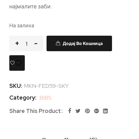
најмалите заби.
На залиха
Додај Во Кошница
SKU:
MKN-FED59-SKY
Category:
BIBS
Share This Product