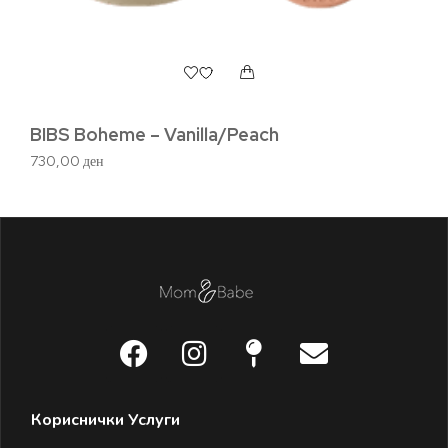
BIBS Boheme – Vanilla/Peach
BI
730,00
ден
60
Кориснички Услуги