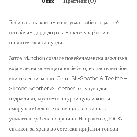
Опис
Прегледи (0)
Бебињата на кои им излегуваат заби глодаат сè
што ќе им дојде до рака – вклучувајќи ги и
нивните сакани цуцли.
Затоа Munchkin создаде повеќенаменска лажливка
која е лесна за непцата на бебето, во пастелни бои
кои се лесни за очи. Сетот Sili-Soothe & Teethe –
Silicone Soother & Teether вклучува две
издржливи, мулти-текстурни цуцли кои ги
смируваат болките на непцата со нивната
уникатна гребена површина. Направен од 100%
силикон за храна во естетски пријатни тонови,