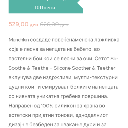
10Поени
529,00
ден
620,00
ден
Munchkin создаде повеќенаменска лажливка
која е лесна за непцата на бебето, во
пастелни бои кои се лесни за очи. Сетот Sili-
Soothe & Teethe – Silicone Soother & Teether
вклучува две издржливи, мулти-текстурни
цуцли кои ги смируваат болките на непцата
со нивната уникатна гребена површина.
Направен од 100% силикон за храна во
естетски пријатни тонови, едноделниот
дизајн е безбеден за џвакање дури и за