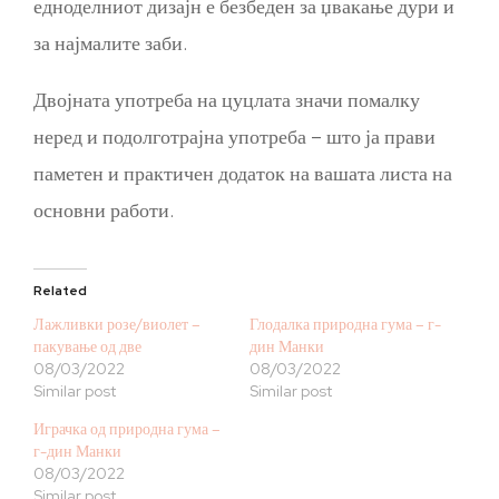
едноделниот дизајн е безбеден за џвакање дури и
за најмалите заби.
Двојната употреба на цуцлата значи помалку
неред и подолготрајна употреба – што ја прави
паметен и практичен додаток на вашата листа на
основни работи.
Related
Лажливки розе/виолет –
Глодалка природна гума – г-
пакување од две
дин Манки
08/03/2022
08/03/2022
Similar post
Similar post
Играчка од природна гума –
г-дин Манки
08/03/2022
Similar post