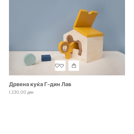
Дрвена куќа Г-дин Лав
1.230,00
ден
Д
92