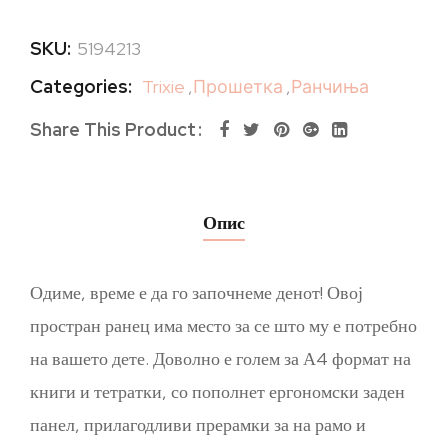
SKU:
5194213
Categories:
Trixie
,
Прошетка
,
Ранчиња
Share This Product
Опис
Одиме, време е да го започнеме денот! Овој
простран ранец има место за се што му е потребно
на вашето дете. Доволно е голем за А4 формат на
книги и тетратки, со пополнет ергономски заден
панел, прилагодливи прерамки за на рамо и