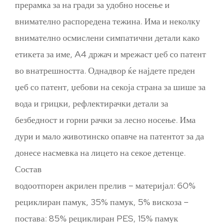
прерамка за на гради за удобно носење и
внимателно распоредена тежина. Има и неколку
внимателно осмислени симпатични детали како
етикета за име, A4 држач и мрежаст џеб со патент
во внатрешността. Однадвор ќе најдете преден
џеб со патент, џебови на секоја страна за шише за
вода и грицки, рефлектирачки детали за
безбедност и горни рачки за лесно носење. Има
дури и мало животинско опавче на патентот за да
донесе насмевка на лицето на секое детенце.
Состав
водоотпорен акрилен прелив – материјал: 60%
рециклиран памук, 35% памук, 5% вискоза –
постава: 85% рециклиран PES, 15% памук