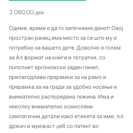
3.080,00
ден
Одиме, време е да го започнеме денот! Овој
простран ранец има место за се што му е
потребно на вашето дете. Доволно е голем
за А4 формат на книги и тетратки, со
пополнет ергономски заден панел,
прилагодливи прерамки за на рамо и
прерамка за на гради за удобно носење и
внимателно распоредена тежина. Има и
неколку внимателно осмислени
симпатични детали како етикета за име, A4
држач и мрежаст џеб со патент во