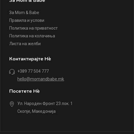
За Mom & Babe
За Mom & Babe
Правила и услови
Политика на приватност
Политика на колачиња
Листа на желби
Контактирајте Нè
+389 77 504 777
hello@momandbabe.mk
Посетете Нè
Ул. Народен Фронт 23 лок. 1
Скопје, Македонија