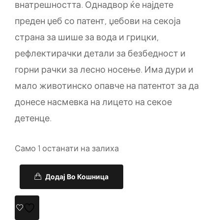
внатрешността. Однадвор ќе најдете
преден џеб со патент, џебови на секоја
страна за шише за вода и грицки,
рефлектирачки детали за безбедност и
горни рачки за лесно носење. Има дури и
мало животинско опавче на патентот за да
донесе насмевка на лицето на секое
детенце.
Само 1 останати на залиха
Додај Во Кошница