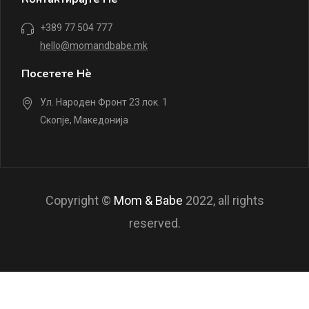
+389 77 504 777
hello@momandbabe.mk
Посетете Нè
Ул. Народен Фронт 23 лок. 1
Скопје, Македонија
Copyright ©
Mom & Babe
2022, all rights
reserved.