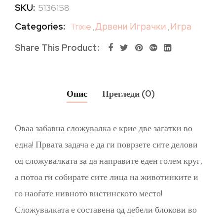
SKU:
5136158
Categories:
Trixie
,
Дрвени Играчки
,
Игра
Share This Product
Опис
Прегледи (0)
Оваа забавна сложувалка е крие две загатки во
една! Првата задача е да ги поврзете сите делови
од сложувалката за да направите еден голем круг,
а потоа ги собирате сите лица на животинките и
го наоѓате нивното вистинското место!
Сложувалката е составена од дебели блокови во