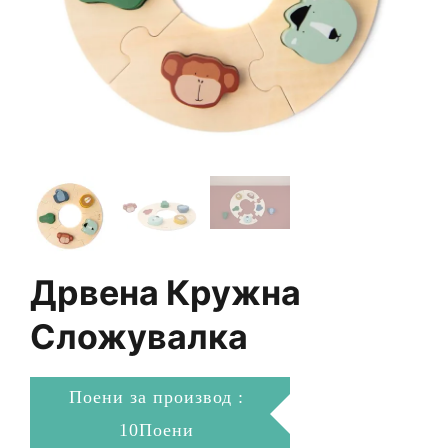
Дрвена Кружна
Сложувалка
Поени за производ :
10Поени