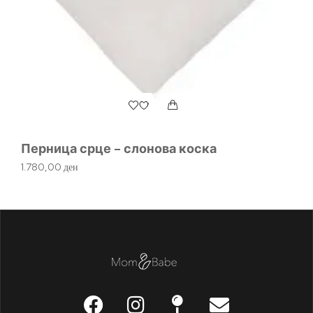
Д
М
61
Перница срце – слонова коска
1.780,00
ден