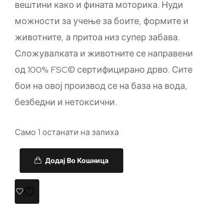
вештини како и фината моторика. Нуди
можности за учење за боите, формите и
животните, а притоа низ супер забава.
Сложувалката и животните се направени
од 100% FSC© сертифицирано дрво. Сите
бои на овој производ се на база на вода,
безбедни и нетоксични.
Само 1 останати на залиха
Додај Во Кошница