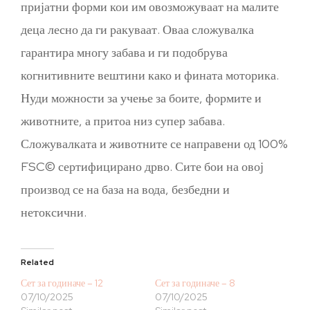
пријатни форми кои им овозможуваат на малите
деца лесно да ги ракуваат. Оваа сложувалка
гарантира многу забава и ги подобрува
когнитивните вештини како и фината моторика.
Нуди можности за учење за боите, формите и
животните, а притоа низ супер забава.
Сложувалката и животните се направени од 100%
FSC© сертифицирано дрво. Сите бои на овој
производ се на база на вода, безбедни и
нетоксични.
Related
Сет за годиначе – 12
Сет за годиначе – 8
07/10/2025
07/10/2025