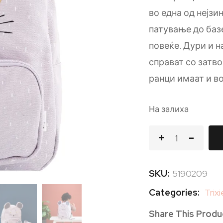
во една од нејзи
патување до базе
повеќе. Дури и 
справат со затв
ранци имаат и в
На залиха
SKU:
5190209
Categories:
Trixi
Share This Produ