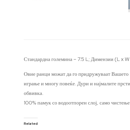
Стандардна големина – 7.5 L; Димензии (L x W x
Овие ранци можат да го придружуваат Вашето м
играње и многу повеќе. Дури и најмалите прсти
обвивка.
100% памук со водоотпорен слој, само чистење 
Related