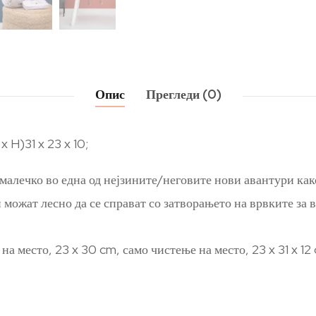
Опис
Прегледи (0)
 H)31 x 23 x 10;
алечко во една од нејзините/неговите нови авантури како
 можат лесно да се справат со затворањето на врвките за
на место, 23 x 30 cm, само чистење на место, 23 x 31 x 12