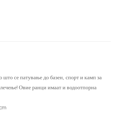
 што се патување до базен, спорт и камп за
 влечење! Овие ранци имаат и водоотпорна
 cm