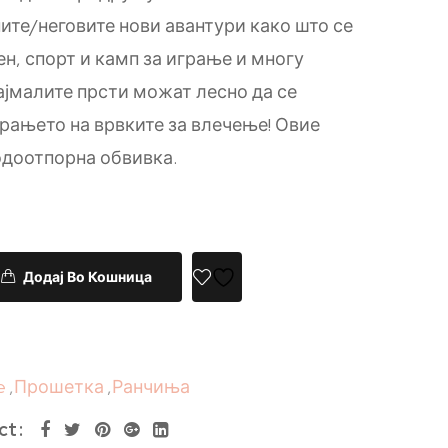
ните/неговите нови авантури како што се
н, спорт и камп за играње и многу
најмалите прсти можат лесно да се
орањето на врвките за влечење! Овие
одоотпорна обвивка.
Додај Во Кошница
e
,
Прошетка
,
Ранчиња
ct