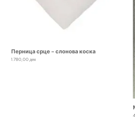
Перница срце – слонова коска
1.780,00
ден