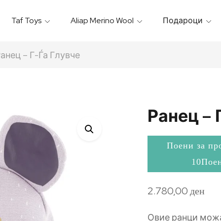
Taf Toys
Aliap Merino Wool
Подароци
Игрални & Подлоги – Baby Gyms
Термо Торбици & Футроли
Термички Садови За Храна
Бањарки & Пешкири
анец – Г-Ѓа Глувче
Ранец – 
Поени за пр
10Пое
2.780,00
ден
Овие ранци можа