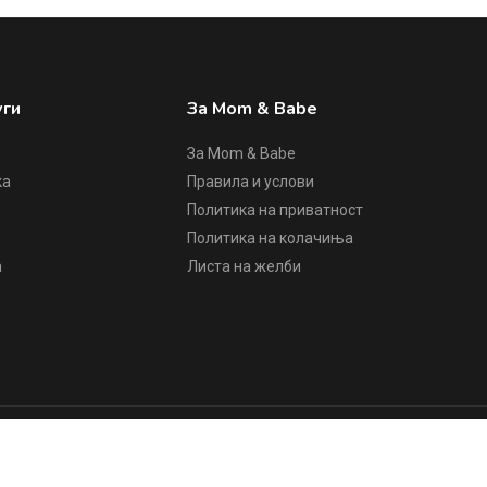
уги
За Mom & Babe
За Mom & Babe
ка
Правила и услови
Политика на приватност
е
Политика на колачиња
а
Листа на желби