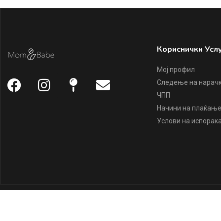
Кориснички Усл
Мој профил
Следење на нарач
ЧПП
Начини на плаќањ
Услови на испорак
Copyright ©
Mom & Babe
2022, all rights reserved.