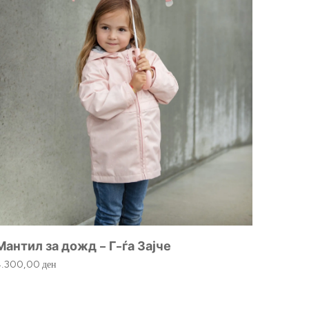
Мантил за дожд – Г-ѓа Зајче
Дрвен
4.300,00
ден
615,00