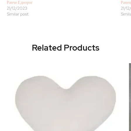
Ранче Еднорог
Ранец
21/12/2023
21/12
Similar post
Simil
Related Products