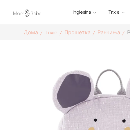
Inglesina
Trixie
Термички Садови За Храна
Мантилчиња За Дожд
Дома
Trixie
Прошетка
Ранчиња
Р