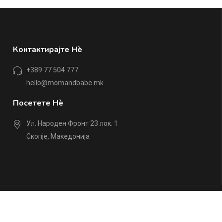
Контактирајте Нè
+389 77 504 777
hello@momandbabe.mk
Посетете Нè
Ул. Народен Фронт 23 лок. 1
Скопје, Македонија