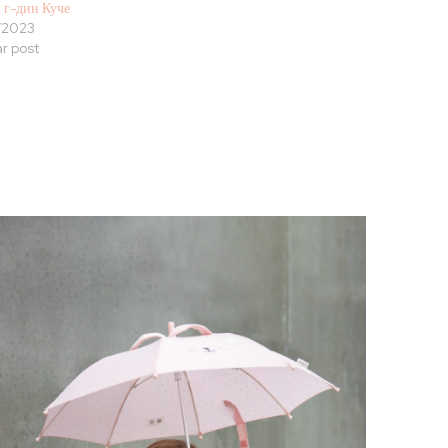
 г-дин Куче
/2023
ar post