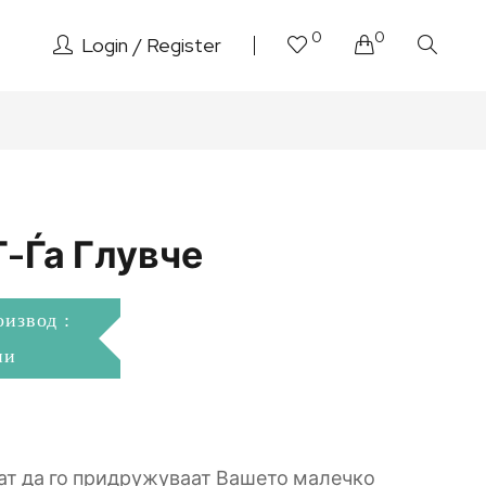
0
0
Login
Register
Г-Ѓа Глувче
оизвод :
ни
т да го придружуваат Вашето малечко