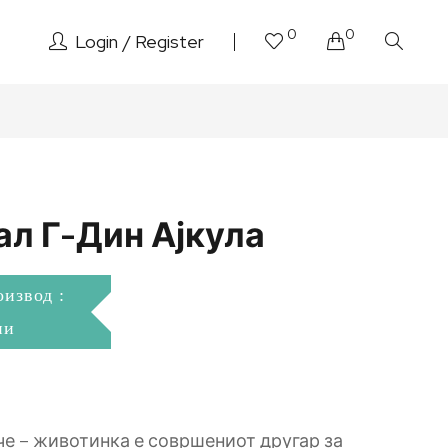
0
0
Login
Register
ал Г-Дин Ајкула
оизвод :
ни
че – животинка е совршениот другар за