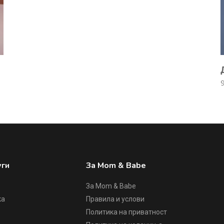
уги
За Mom & Babe
За Mom & Babe
ка
Правила и услови
Политика на приватност