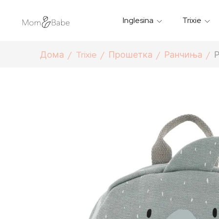
Inglesina
Trixie
Термички Садови За Храна
Мантилчиња За Дожд
Дома
Trixie
Прошетка
Ранчиња
Р