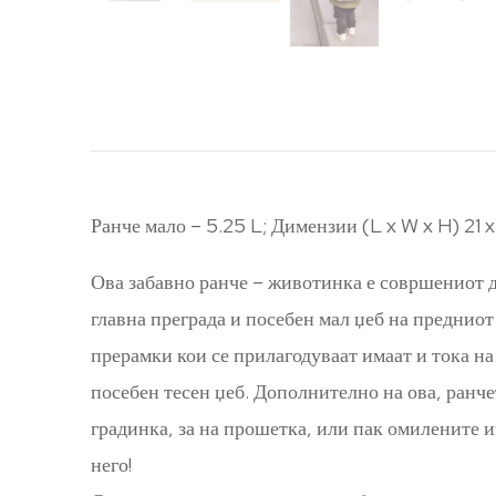
Ранче мало – 5.25 L; Димензии (L x W x H) 21 x
Ова забавно ранче – животинка е совршениот др
главна преграда и посебен мал џеб на предниот
прерамки кои се прилагодуваат имаат и тока на
посебен тесен џеб. Дополнително на ова, ранче
градинка, за на прошетка, или пак омилените и
него!