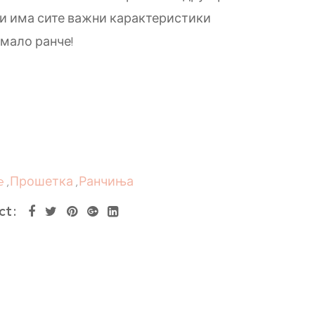
Ги има сите важни карактеристики
 мало ранче!
e
,
Прошетка
,
Ранчиња
ct