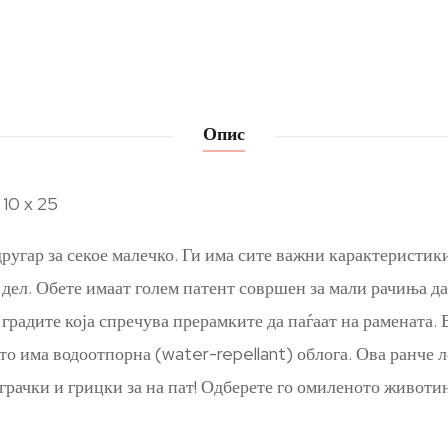
Опис
 10 x 25
угар за секое малечко. Ги има сите важни карактеристики
 дел. Обете имаат голем патент совршен за мали рачиња да
 градите која спречува прерамките да паѓаат на рамената. 
то има водоотпорна (water-repellant) облога. Ова ранче л
грачки и грицки за на пат! Одберете го омиленото животи