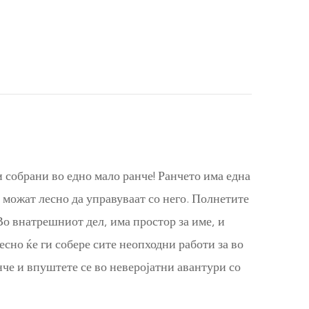
 собрани во едно мало ранче! Ранчето има една
 можат лесно да управуваат со него. Полнетите
Во внатрешниот дел, има простор за име, и
есно ќе ги собере сите неопходни работи за во
нче и впуштете се во неверојатни авантури со