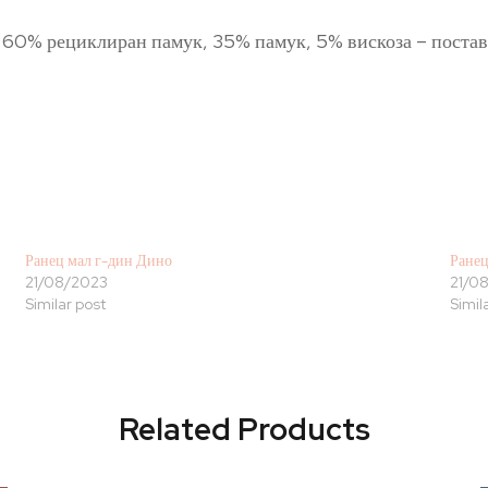
л: 60% рециклиран памук, 35% памук, 5% вискоза – пост
Ранец мал г-дин Дино
Ранец
21/08/2023
21/0
Similar post
Simil
Related Products