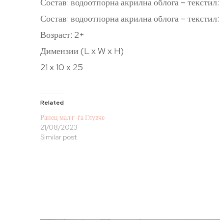
Состав: водоотпорна акрилна облога – текстил:
Состав: водоотпорна акрилна облога – тексти
Возраст: 2+
Димензии (L x W x H)
21 x 10 x 25
Related
Ранец мал г-ѓа Глувче
21/08/2023
Similar post