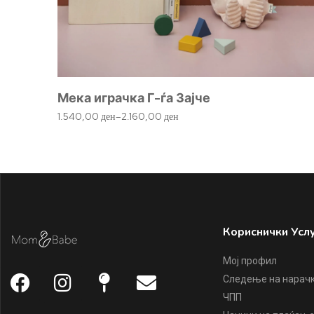
Мека играчка Г-ѓа Зајче
1.540,00
ден
–
2.160,00
ден
Кориснички Усл
Мој профил
Следење на нарач
ЧПП