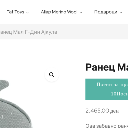
Taf Toys
Aliap Merino Wool
Подароци
Игрални & Подлоги – Baby Gyms
Термо Торбици & Футроли
Термички Садови За Храна
Бањарки & Пешкири
анец Мал Г-Дин Ајкула
Ранец М
Поени за пр
10Пое
2.465,00
ден
Ова забавно ран