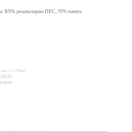
ава: 85% рециклиран ПЕС, 15% памук
 мал г-ѓа Маче
8/2023
ar post