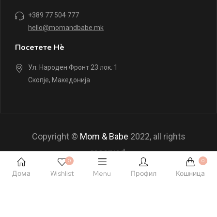
+389 77 504 777
hello@momandbabe.mk
Посетете Нè
Ул. Народен Фронт 23 лок. 1
Скопје, Македонија
Copyright ©
Mom & Babe
2022, all rights
reserved.
0
0
Дома
Wishlist
Menu
Профил
Кошница