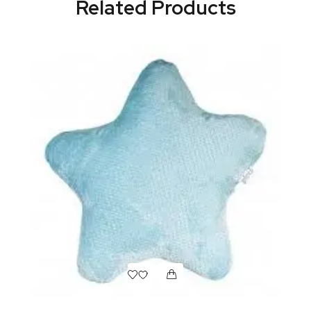
Related Products
Д
М
61