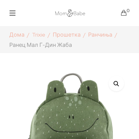
0
Дома
Trixie
Прошетка
Ранчиња
Ранец Мал Г-Дин Жаба