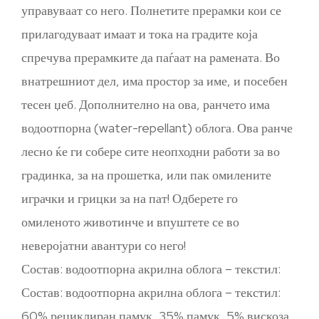
управуваат со него. Полнетите прерамки кои се
прилагодуваат имаат и тока на градите која
спречува прерамките да паѓаат на рамената. Во
внатрешниот дел, има простор за име, и посебен
тесен џеб. Дополнително на ова, ранчето има
водоотпорна (water-repellant) облога. Ова ранче
лесно ќе ги собере сите неопходни работи за во
градинка, за на прошетка, или пак омилените
играчки и грицки за на пат! Одберете го
омиленото животинче и впуштете се во
неверојатни авантури со него!
Состав: водоотпорна акрилна облога – текстил:
Состав: водоотпорна акрилна облога – текстил:
60% рециклиран памук, 35% памук, 5% вискоза