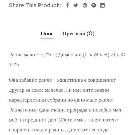
Share This Product
Опис
Прегледи (0)
Ранче мало – 5.25 L; Димензии (L x W x H) 21 x 10
x 25
Ова забавно ранче – животинка е совршениот
другар за секое малечко. Ги има сите важни
карактеристики собрани во едно мало ранче!
Ранчето има една главна преграда и посебен мал
џеб на предниот дел. Обете имаат голем патент
совршен за мали рачиња да можат лесно да