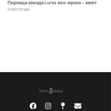
Перница ѕвезда Lurex еко-крзно – минт
2.660,00
ден