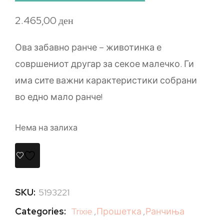
2.465,00
ден
Ова забавно ранче – животинка е
совршениот другар за секое малечко. Ги
има сите важни карактеристики собрани
во едно мало ранче!
Нема на залиха
SKU:
5193221
Categories:
Trixie
,
Прошетка
,
Ранчиња