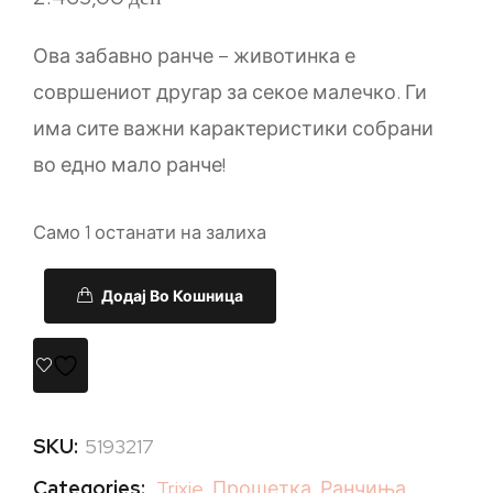
Ова забавно ранче – животинка е
совршениот другар за секое малечко. Ги
има сите важни карактеристики собрани
во едно мало ранче!
Само 1 останати на залиха
Додај Во Кошница
SKU:
5193217
Categories:
Trixie
,
Прошетка
,
Ранчиња