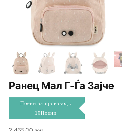
Ранец Мал Г-Ѓа Зајче
Поени за производ :
10Поени
2.465,00
ден