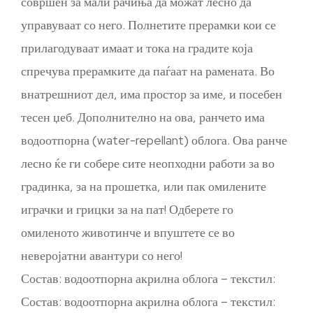
совршен за мали рачиња да можат лесно да
управуваат со него. Полнетите прерамки кои се
прилагодуваат имаат и тока на градите која
спречува прерамките да паѓаат на рамената. Во
внатрешниот дел, има простор за име, и посебен
тесен џеб. Дополнително на ова, ранчето има
водоотпорна (water-repellant) облога. Ова ранче
лесно ќе ги собере сите неопходни работи за во
градинка, за на прошетка, или пак омилените
играчки и грицки за на пат! Одберете го
омиленото животинче и впуштете се во
неверојатни авантури со него!
Состав: водоотпорна акрилна облога – текстил:
Состав: водоотпорна акрилна облога – текстил: