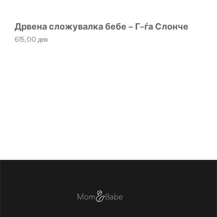
Дрвена сложувалка бебе – Г-ѓа Слонче
615,00
ден
Ме
1.