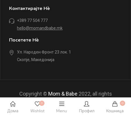
Контактирајте Нè
+389 77 504 777
hello@momandbabe.mk
Посетете Нè
Ул. Народен Фронт 23 лок. 1
Скопје, Македонија
Copyright ©
Mom & Babe
2022, all rights
reserved.
0
0
Дома
Wishlist
Menu
Профил
Кошница