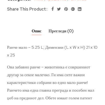
Share This Product
Опис
Прегледи (0)
Ранче мало – 5.25 L; Димензии (L x W x H) 21 x 10
x 25
Ова забавно ранче – животинка е совршениот
другар за секое малечко. Ги има сите важни
карактеристики собрани во едно мало ранче!
Ранчето има една главна преграда и посебен мал
џеб на предниот дел. Обете имаат голем патент