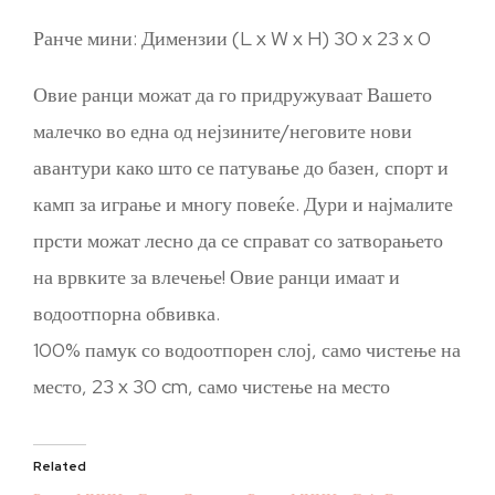
Ранче мини: Димензии (L x W x H) 30 x 23 x 0
Овие ранци можат да го придружуваат Вашето
малечко во една од нејзините/неговите нови
авантури како што се патување до базен, спорт и
камп за играње и многу повеќе. Дури и најмалите
прсти можат лесно да се справат со затворањето
на врвките за влечење! Овие ранци имаат и
водоотпорна обвивка.
100% памук со водоотпорен слој, само чистење на
место, 23 x 30 cm, само чистење на место
Related