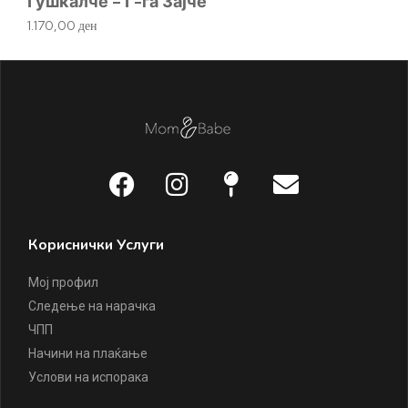
Д
Гушкалче – Г-ѓа Зајче
92
1.170,00
ден
Кориснички Услуги
Мој профил
Следење на нарачка
ЧПП
Начини на плаќање
Услови на испорака