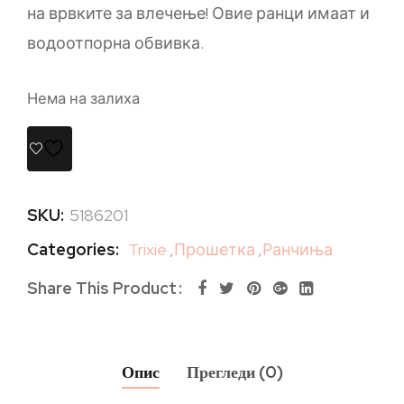
на врвките за влечење! Овие ранци имаат и
водоотпорна обвивка.
Нема на залиха
SKU:
5186201
Categories:
Trixie
,
Прошетка
,
Ранчиња
Share This Product
Опис
Прегледи (0)