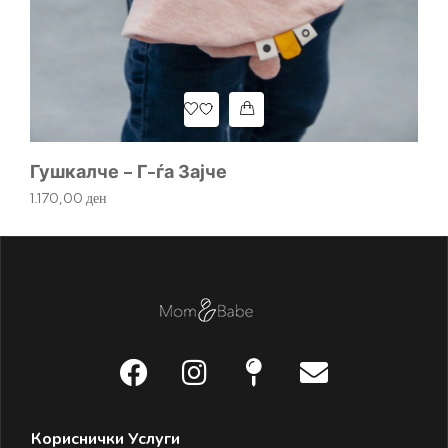
П
1.
Гушкалче – Г-ѓа Зајче
1.170,00
ден
Кориснички Услуги