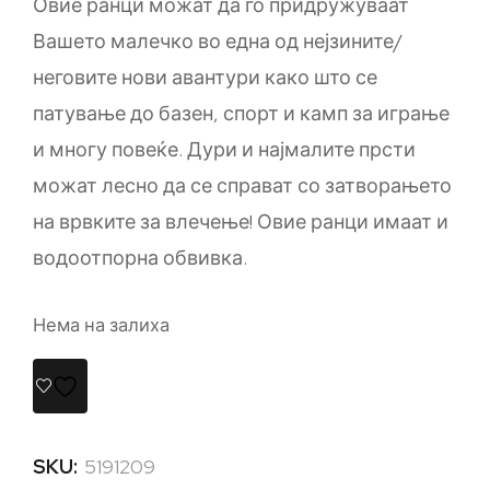
Овие ранци можат да го придружуваат
Вашето малечко во една од нејзините/
неговите нови авантури како што се
патување до базен, спорт и камп за играње
и многу повеќе. Дури и најмалите прсти
можат лесно да се справат со затворањето
на врвките за влечење! Овие ранци имаат и
водоотпорна обвивка.
Нема на залиха
SKU:
5191209