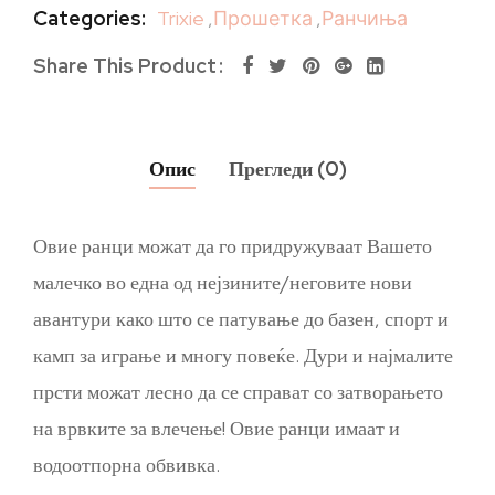
Categories:
Trixie
,
Прошетка
,
Ранчиња
Share This Product
Опис
Прегледи (0)
Овие ранци можат да го придружуваат Вашето
малечко во една од нејзините/неговите нови
авантури како што се патување до базен, спорт и
камп за играње и многу повеќе. Дури и најмалите
прсти можат лесно да се справат со затворањето
на врвките за влечење! Овие ранци имаат и
водоотпорна обвивка.