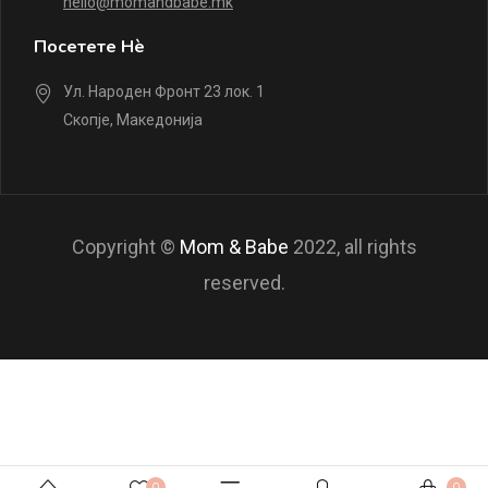
hello@momandbabe.mk
Посетете Нè
Ул. Народен Фронт 23 лок. 1
Скопје, Македонија
Copyright ©
Mom & Babe
2022, all rights
reserved.
0
0