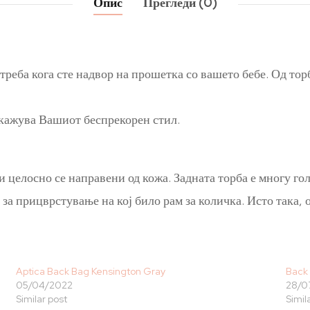
Опис
Прегледи (0)
треба кога сте надвор на прошетка со вашето бебе. Од торб
окажува Вашиот беспрекорен стил.
 целосно се направени од кожа. Задната торба е многу г
 прицврстување на кој било рам за количка. Исто така, 
Aptica Back Bag Kensington Gray
Back
05/04/2022
28/0
Similar post
Simil