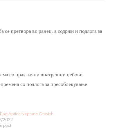
а се претвора во ранец, а содржи и подлога за
олема со практични внатрешни џебови.
опремена со подлога за пресоблекување.
 Bag Aptica Neptune Grayish
7/2022
ar post