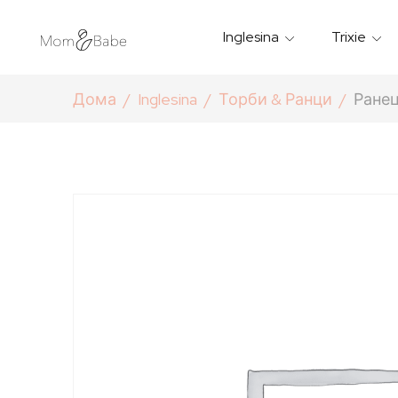
Inglesina
Trixie
Термички Садови За Храна
Мантилчиња За Дожд
Дома
Inglesina
Торби & Ранци
Ранец