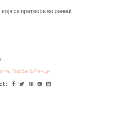
која се претвора во ранец!
G
esina
,
Торби & Ранци
ct