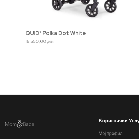
QUID² Polka Dot White
16.550,00
ден
Кориснички Усл
Мој профил