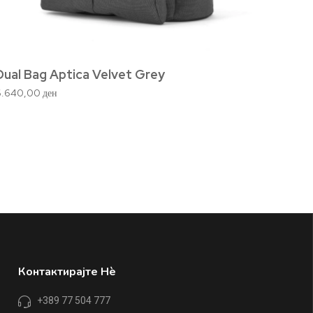
Dual Bag Aptica Velvet Grey
6.640,00
ден
Twin 
22.180
Контактирајте Нè
+389 77 504 777