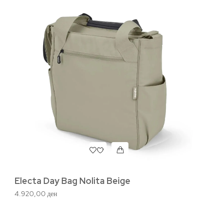
Ad
6.
Electa Day Bag Nolita Beige
4.920,00
ден