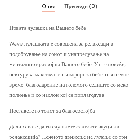
Опис
Прегледи (0)
Првата лулашка на Вашето бебе
Wave лулашката е совршена за релаксација,
подобрување на сонот и унапредување на
менталниот развој на Вашето бебе. Уште повеќе,
осигурува максимален комфорт за бебето во секое
време, благодарение на големото седиште со меко
полнење и со наслон кој се прилагодува.
Поставете го тонот за благосостојба
Дали сакате да ги слушнете слатките звуци на
релаксација? Нежното движење на лулање со три