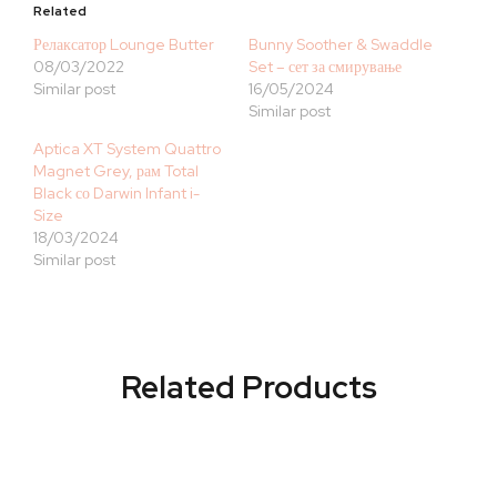
Related
Релаксатор Lounge Butter
Bunny Soother & Swaddle
08/03/2022
Set – сет за смирување
Similar post
16/05/2024
Similar post
Aptica XT System Quattro
Magnet Grey, рам Total
Black со Darwin Infant i-
Size
18/03/2024
Similar post
Related Products