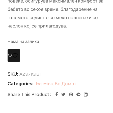
повеќе, осигурува максимален комфорт за
бебето во секое време, благодарение на
големото седиште со меко полнење и со
наслон кој се прилагодува.
Нема на залиха
SKU:
AZ97K9BTT
Categories:
Inglesina
,
Во Домот
Share This Product