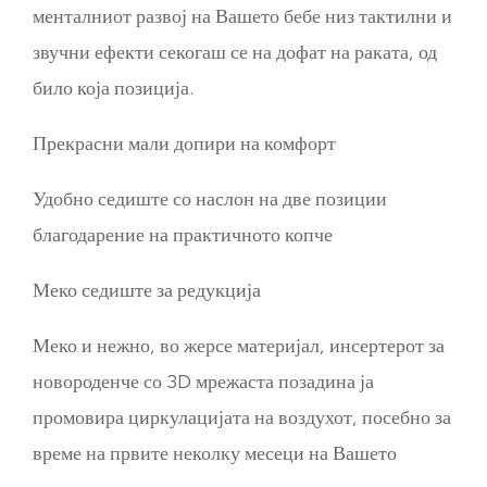
менталниот развој на Вашето бебе низ тактилни и
звучни ефекти секогаш се на дофат на раката, од
било која позиција.
Прекрасни мали допири на комфорт
Удобно седиште со наслон на две позиции
благодарение на практичното копче
Меко седиште за редукција
Меко и нежно, во жерсе материјал, инсертерот за
новороденче со 3D мрежаста позадина ја
промовира циркулацијата на воздухот, посебно за
време на првите неколку месеци на Вашето