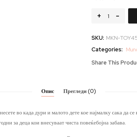
SKU:
MKN-TOY4
Categories:
Munc
Share This Produ
Опис
Прегледи (0)
внесете во када дури и малото дете кое најмалку сака да се
одни за деца кои внесуваат чиста повеќебојна забава.