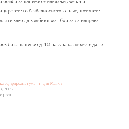
ни бомби за капење се навлажнувачки и
рицврстете го безбедносното капаче, потопете
малите како да комбинираат бои за да направат
 бомби за капење од 40 пакувања, можете да ги
ка од природна гума – г-дин Манки
3/2022
ar post