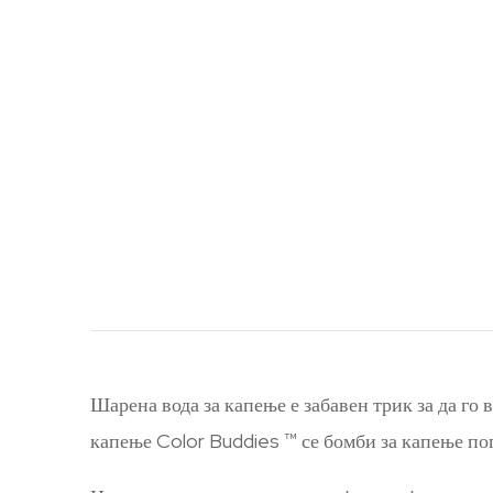
Шарена вода за капење е забавен трик за да го 
капење Color Buddies ™ се бомби за капење пог