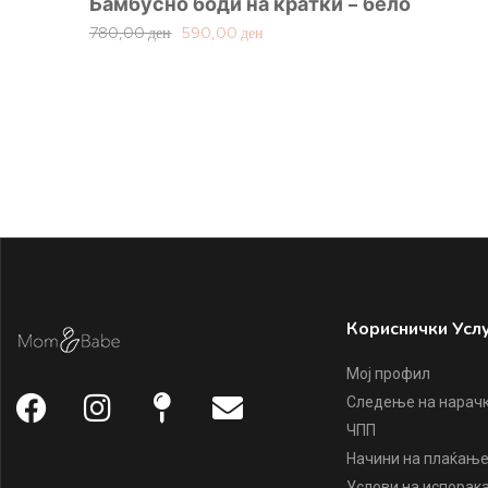
Бамбусно боди на кратки – бело
780,00
ден
590,00
ден
Кориснички Усл
Мој профил
Следење на нарач
ЧПП
Начини на плаќањ
Услови на испорак