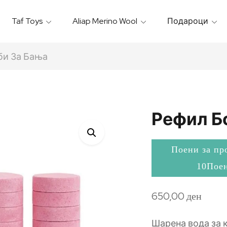
Taf Toys
Aliap Merino Wool
Подароци
Игрални & Подлоги – Baby Gyms
Термо Торбици & Футроли
Термички Садови За Храна
Бањарки & Пешкири
би За Бања
Рефил Б
Поени за пр
10Пое
650,00
ден
Шарена вода за к