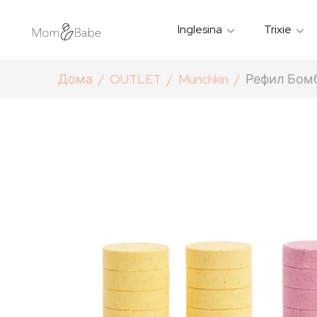
Inglesina
Trixie
Термички Садови За Храна
Мантилчиња За Дожд
Дома
OUTLET
Munchkin
Рефил Бом