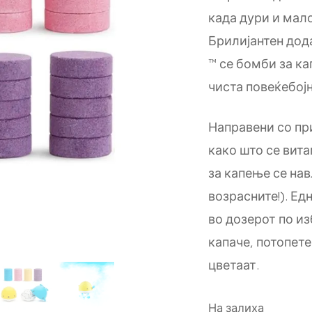
када дури и мало
Брилијантен дода
™ се бомби за ка
чиста повеќебојн
Направени со при
како што се вит
за капење се нав
возрасните!). Е
во дозерот по и
капаче, потопете
цветаат.
На залиха