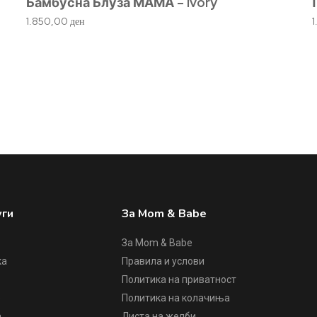
Бамбусна Блуза МАМА – Ivory
1.850,00
ден
уги
За Mom & Babe
За Mom & Babe
ка
Правила и услови
Политика на приватност
е
Политика на колачиња
а
Листа на желби