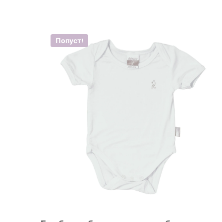
Попуст!