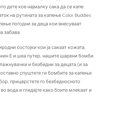
то дете кое најмалку сака да се капе.
ток на рутината за капење Color Buddies
пење погодни за деца кои внесуваат
а забава.
родни состојки кои ја сакаат кожата,
амин Е и шеа путер, нашите шарени бомби
лажнувачки и безбедни за децата (и за
дноставно спуштете ги бомбите за капење
збор, прицврстете го безбедносното
 во вода и гледајте како боите млекаат и