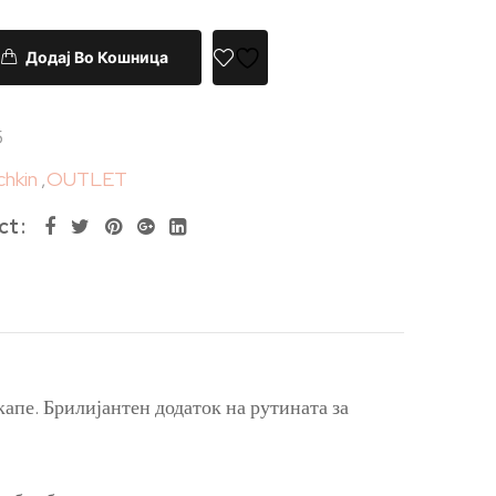
Додај Во Кошница
5
hkin
,
OUTLET
ct
 капе. Брилијантен додаток на рутината за