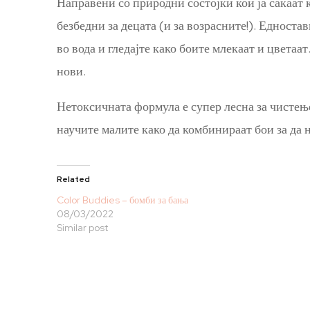
Направени со природни состојки кои ја сакаат
безбедни за децата (и за возрасните!). Едноста
во вода и гледајте како боите млекаат и цветаа
нови.
Нетоксичната формула е супер лесна за чистење
научите малите како да комбинираат бои за да 
Related
Color Buddies – бомби за бања
08/03/2022
Similar post