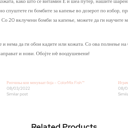
 кожата, како што се витамин Е и шеа путер, нашите шаре
вно спуштете ги бомбите за капење во дозерот по избор, п
т. Со 20 вклучени бомби за капење, можете да ги научите 
 и нема да ги обои кадите или кожата. Со ова полнење на
направат и нови. Обојте нè воодушевени!
Рипчиња кои менуваат боја – ColorMix Fish™
Играч
08/03/2022
08/0
Similar post
Simil
Related Products