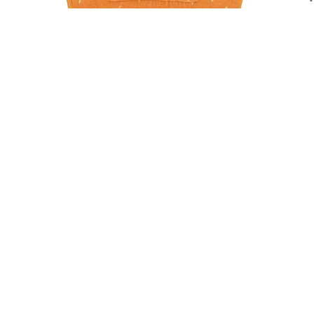
Пончо – Г-дин Лисица
2.650,00
ден