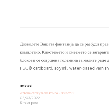
Дозволете Вашата фантазија да се разбуди пра
комплетно. Кикотењето и смеењето се загарант
блокови се совршена големина за малите раце д
FSC© cardboard, soy ink, water-based varnish,
Related
Дрвена сложувалка комбо – животни
08/03/2022
Similar post