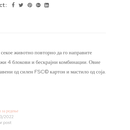
ct
 секое животно повторно да го направите
ржи 4 блокови и бескрајни комбинации. Овие
равени од силен FSC© картон и мастило од соја.
 за редење
3/2022
ar post