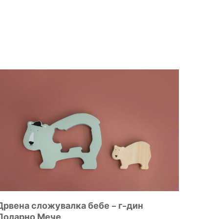
Дрвена сложувалка бебе – г-дин
Поларно Мече