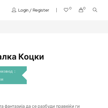
0
0
Login
Register
лка Коцки
оизвод :
ни
 фантазија да се разбуди правејќи ги