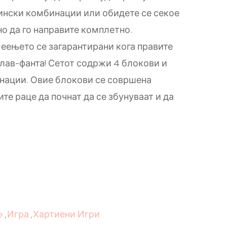
ински комбинации или обидете се секое
о да го направите комплетно.
еењето се загарантирани кога правите
лав-фанта! Сетот содржи 4 блокови и
нации. Овие блокови се совршена
те раце да почнат да се збунуваат и да
e
,
Игра
,
Хартиени Игри