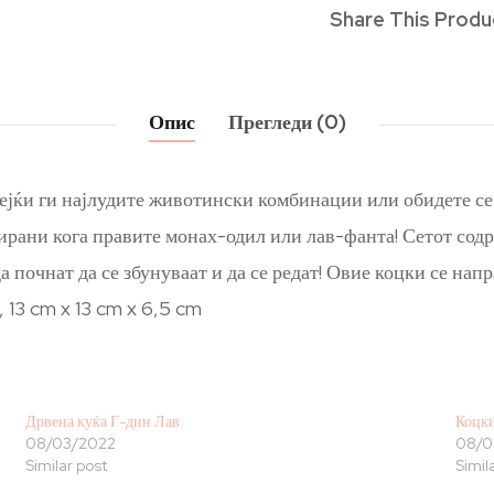
Share This Produ
Опис
Прегледи (0)
вејќи ги најлудите животински комбинации или обидете се
ирани кога правите монах-одил или лав-фанта! Сетот сод
а почнат да се збунуваат и да се редат! Овие коцки се нап
 13 cm x 13 cm x 6,5 cm
Дрвена куќа Г-дин Лав
Коцки
08/03/2022
08/0
Similar post
Simil