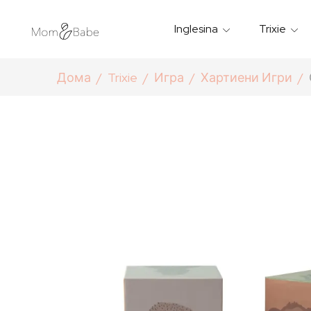
Inglesina
Trixie
Термички Садови За Храна
Мантилчиња За Дожд
Дома
Trixie
Игра
Хартиени Игри