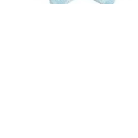
Перница ѕвезда Lurex еко-крзно – минт
2.660,00
ден