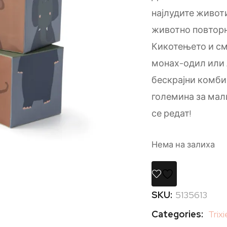
најлудите живот
животно повторн
Кикотењето и см
монах-одил или 
бескрајни комби
големина за мали
се редат!
Нема на залиха
SKU:
5135613
Categories:
Trixi