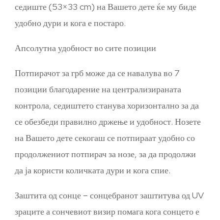
седиште (53×33 cm) на Вашето дете ќе му биде
удобно дури и кога е постаро.
Апсолутна удобност во сите позиции
Потпирачот за грб може да се навалува во 7
позиции благодарение на централизираната
контрола, седиштето станува хоризонтално за да
се обезбеди правилно држење и удобност. Нозете
на Вашето дете секогаш се потпираат удобно со
продолжениот потпирач за нозе, за да продолжи
да ја користи количката дури и кога спие.
Заштита од сонце – сонцебранот заштитува од UV
зраците а сончевиот визир помага кога сонцето е