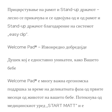
Прицврстување на рамот и Stand-up држачот –
лесно се прикачува и се одвојува од и од рамот и
Stand-up држачот благодарение на системот
„easy clip“.
Welcome Pad® – Извонредно добредојде
Душек кој е едноставно уникатен, како Вашето
бебе
Welcome Pad® е многу важна ергономска
поддршка за време на деликатната фаза од првите
месеци од животот на вашето бебе. Потекнува од
медицинскиот уред „START MATT“ и е