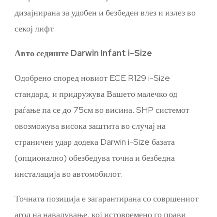
дизајнирана за удобен и безбеден влез и излез во
секој лифт.
Авто седиште Darwin Infant i-Size
Одобрено според новиот ECE R129 i-Size
стандард, и придружува Вашето малечко од
раѓање па се до 75см во висина. SHP системот
овозможува висока заштита во случај на
страничен удар додека Darwin i-Size базата
(опционално) обезбедува точна и безбедна
инсталација во автомобилот.
Точната позиција е загарантирана со совршениот
агол на навалување, кој истовремено го прави