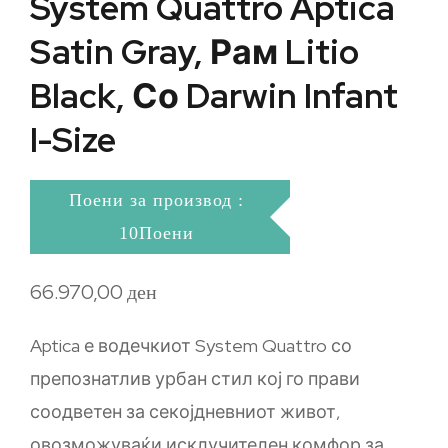
System Quattro Aptica
Satin Gray, Рам Litio
Black, Со Darwin Infant
I-Size
Поени за производ :
10Поени
66.970,00
ден
Aptica е водечкиот System Quattro со
препознатлив урбан стил кој го прави
соодветен за секојдневниот живот,
овозможуваќи исклучителен комфор за