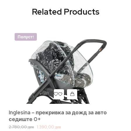
Related Products
Попуст!
Inglesina – прекривка за дожд за авто
седиште 0+
2.780,00
ден
1.390,00
ден