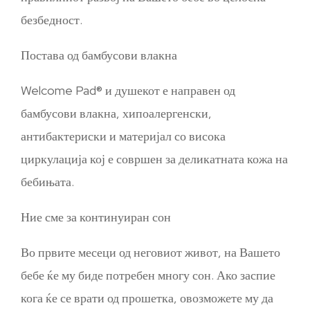
безбедност.
Постава од бамбусови влакна
Welcome Pad® и душекот е направен од
бамбусови влакна, хипоалергенски,
антибактериски и материјал со висока
циркулација кој е совршен за деликатната кожа на
бебињата.
Ние сме за континуиран сон
Во првите месеци од неговиот живот, на Вашето
бебе ќе му биде потребен многу сон. Ако заспие
кога ќе се врати од прошетка, овозможете му да