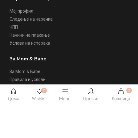
Мој профил
Следење на нарачка
ЧПП
Начини на плаќање
Услови на испорака
За Mom & Babe
За Mom & Babe
Правила и услови
Политика на приватност
0
0
Политика на колачиња
Дома
Wishlist
Menu
Профил
Кошница
Листа на желби
Контактирајте Нè
+389 77 504 777