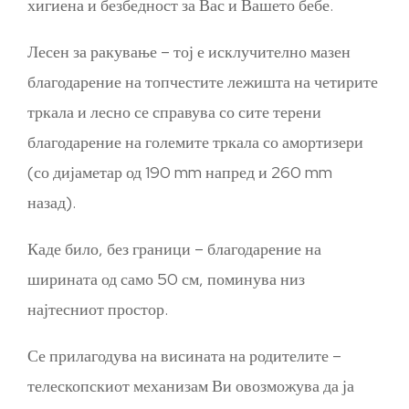
хигиена и безбедност за Вас и Вашето бебе.
Лесен за ракување – тој е исклучително мазен
благодарение на топчестите лежишта на четирите
тркала и лесно се справува со сите терени
благодарение на големите тркала со амортизери
(со дијаметар од 190 mm напред и 260 mm
назад).
Каде било, без граници – благодарение на
ширината од само 50 см, поминува низ
најтесниот простор.
Се прилагодува на висината на родителите –
телескопскиот механизам Ви овозможува да ја