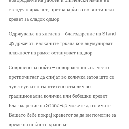
стенд-ап држачот, претварајќи го во вистински
кревет за сладок одмор.
Одржување на хигиена – благодарение на Stand-
up држачот, валканите тркала кои акумулираат
влажност на рамот остануваат надвор.
Совршено за ноќта – новороденчињата често
претпочитаат да спијат во количка затоа што се
чувствуваат позаштитено отколку во
традиционална количка или бебешки кревет.
Благодарение на Stand-up можете да го имате
Вашето бебе покрај креветот за да ви помогне за
време на ноќното хранење.