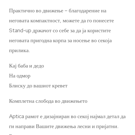
Практично во движење – благодарение на
неговата компактност, можете да го понесете
Stand-up држачот со себе за да ја користите
неговата пригодна корпа за носење во секоја
прилика.
Кај баба и дедо
На одмор
Блиску до вашиот кревет
Комплетна слобода во движењето
Aptica рамот е дизајниран во секој најмал детал да
ги направи Вашите движења лесни и пријатни.