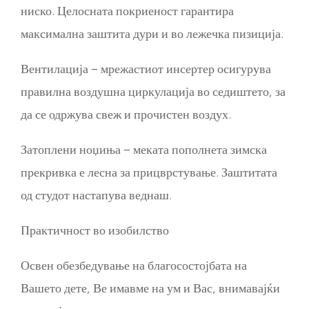
ниско. Целосната покриеност гарантира
максимална заштита дури и во лежечка пизиција.
Вентилација – мрежастиот инсертер осигурува
правилна воздушна циркулација во седиштето, за
да се одржува свеж и прочистен воздух.
Затоплени ноџиња – меката пополнета зимска
прекривка е лесна за прицврстување. Заштитата
од студот настапува веднаш.
Практичност во изобилство
Освен обезбедување на благосостојбата на
Вашето дете, Ве имавме на ум и Вас, внимавајќи