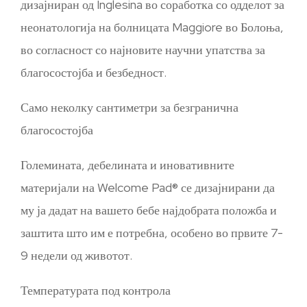
дизајниран од Inglesina во соработка со одделот за
неонатологија на болницата Maggiore во Болоња,
во согласност со најновите научни упатства за
благосостојба и безбедност.
Само неколку сантиметри за безгранична
благосостојба
Големината, дебелината и иновативните
материјали на Welcome Pad® се дизајнирани да
му ја дадат на вашето бебе најдобрата положба и
заштита што им е потребна, особено во првите 7-
9 недели од животот.
Температурата под контрола