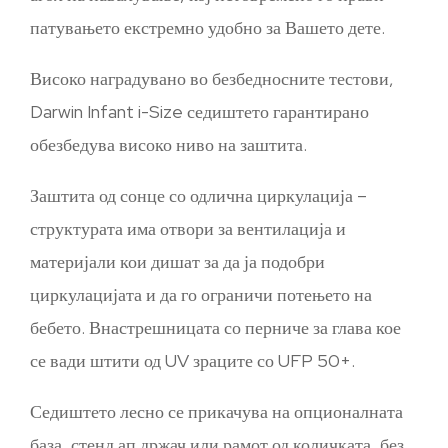
патувањето екстремно удобно за Вашето дете.
Високо наградувано во безбедносните тестови,
Darwin Infant i-Size седиштето гарантирано
обезбедува високо ниво на заштита.
Заштита од сонце со одлична циркулација –
структурата има отвори за вентилација и
материјали кои дишат за да ја подобри
циркулацијата и да го ограничи потењето на
бебето. Внастрешницата со перниче за глава кое
се вади штити од UV зраците со UFP 50+.
Седиштето лесно се прикачува на опционалната
база, стенд ап држач или рамот од количката, без