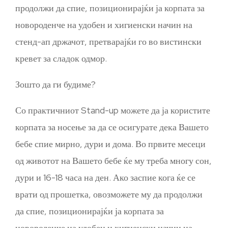
продолжи да спие, позиционирајќи ја корпата за
новороденче на удобен и хигиенски начин на
стенд-ап држачот, претварајќи го во вистински
кревет за сладок одмор.
Зошто да ги будиме?
Со практичниот Stand-up можете да ја користите
корпата за носење за да се осигурате дека Вашето
бебе спие мирно, дури и дома. Во првите месеци
од животот на Вашето бебе ќе му треба многу сон,
дури и 16-18 часа на ден. Ако заспие кога ќе се
врати од прошетка, овозможете му да продолжи
да спие, позиционирајќи ја корпата за
новороденче на удобен и хигиенски начин на