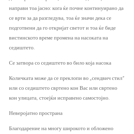
направи тоа јасно: кога ќе почне континуирано да
се врти за да разгледува, тоа ќе значи дека се
подготвени да го откријат светот и тоа ќе биде
вистинското време промена на насоката на
седиштето.
Се затвора со седиштето во било која насока
Количката може да се преклопи во „сендвич стил“
или со седиштето свртено кон Вас или свртено
кон улицата, стоејќи исправено самостојно.
Неверојатно пространа
Благодарение на многу широкото и обложено