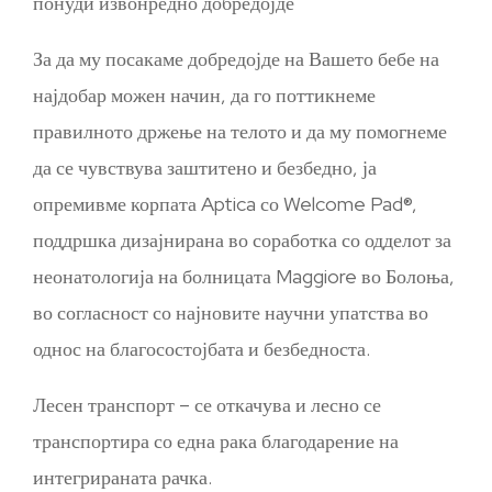
понуди извонредно добредојде
За да му посакаме добредојде на Вашето бебе на
најдобар можен начин, да го поттикнеме
правилното држење на телото и да му помогнеме
да се чувствува заштитено и безбедно, ја
опремивме корпата Aptica со Welcome Pad®,
поддршка дизајнирана во соработка со одделот за
неонатологија на болницата Maggiore во Болоња,
во согласност со најновите научни упатства во
однос на благосостојбата и безбедноста.
Лесен транспорт – се откачува и лесно се
транспортира со една рака благодарение на
интегрираната рачка.