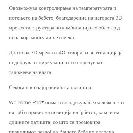
Овозможува контролирање на температурата и
потењето на бебето, благодарение на неговата 3D
мрежеста структура во комбинација со облога од
пена која многу дише и мека.
Дното од 3D мрежа и 40 отвори за вентилација ја
подобруваат циркулацијата и спречуваат
таложење на влага.
Секогаш во најправилната позиција
Welcome Pad® помага во одржување на лежењето
на грб и правилна позиција на ‘рбетот, како и на
дишните патишта, со што се промовира
правилниот развој на Вашето бебе во целосна