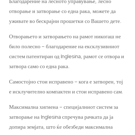
Благодарение на лесното управување, лесно
отворање и затворање со една рака, можете да
уживате во бескрајни прошетки со Вашето дете.
Отворањето и затворањето на рамот никогаш не
било полесно – благодарение на ексклузивниот
систем патентиран од Inglesina, рамот се отвора и
затвора само со една рака.
Самостојно стои исправено – кога е затворен, тој
е исклучително компактен и стои исправено сам.
Максимална хигиена – специјалниот систем за
затворање на Inglesina спречува рачката да ја
допира земјата, што ќе обезбеди максимална