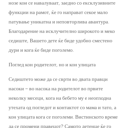
нозе кои се навалуваат, заедно со ексклузивните
функции на рамот, ќе го направат секое мало
патување уникатна и неповторлива авантура.
Благодарение на исклучително широкото и меко
седиште, Вашето дете ќе биде удобно сместено
дури и кога ќе биде поголемо.
Поглед кон родителот, но и кон улицата
Седиштето може да се сврти во двата правци
насоки – во насока на родителот во првите
неколку месеци, кога на бебето му е неопходна
утехата од погледот и контактот со мама и тато, а
кон улицата кога се поголеми. Вистинското време
да се промени правецот? Самото детенце ќе го