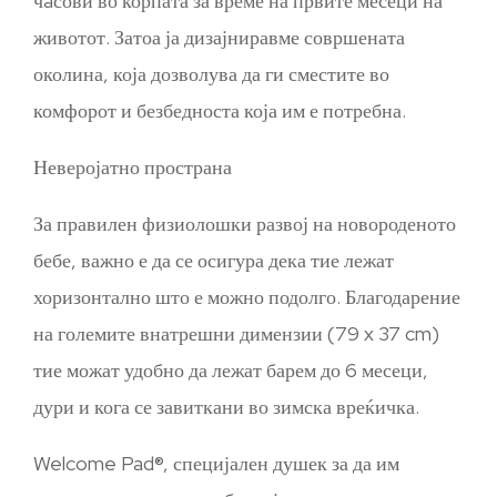
чaсови во корпата за време на првите месеци на
животот. Затоа ја дизајниравме совршената
околина, која дозволува да ги сместите во
комфорот и безбедноста која им е потребна.
Неверојатно пространа
За правилен физиолошки развој на новороденото
бебе, важно е да се осигура дека тие лежат
хоризонтално што е можно подолго. Благодарение
на големите внатрешни димензии (79 x 37 cm)
тие можат удобно да лежат барем до 6 месеци,
дури и кога се завиткани во зимска вреќичка.
Welcome Pad®, специјален душек за да им