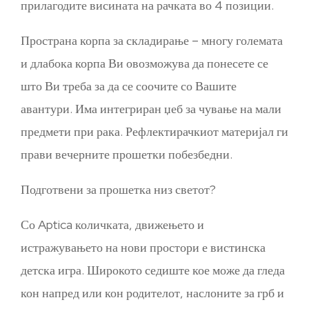
прилагодите висината на рачката во 4 позиции.
Пространа корпа за складирање – многу големата
и длабока корпа Ви овозможува да понесете се
што Ви треба за да се соочите со Вашите
авантури. Има интегриран џеб за чување на мали
предмети при рака. Рефлектирачкиот материјал ги
прави вечерните прошетки побезбедни.
Подготвени за прошетка низ светот?
Со Aptica количката, движењето и
истражувањето на нови простори е вистинска
детска игра. Широкото седиште кое може да гледа
кон напред или кон родителот, наслоните за грб и