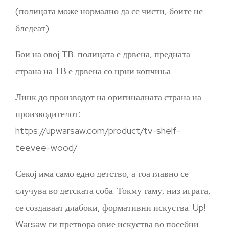
(полицата може нормално да се чисти, боите не
бледеат)
Бои на овој ТВ: полицата е дрвена, предната
страна на ТВ е дрвена со црни копчиња
Линк до производот на оригиналната страна на
производителот:
https://upwarsaw.com/product/tv-shelf-
teevee-wood/
Секој има само едно детство, а тоа главно се
случува во детската соба. Токму таму, низ играта,
се создаваат длабоки, формативни искуства. Up!
Warsaw ги претвора овие искуства во посебни