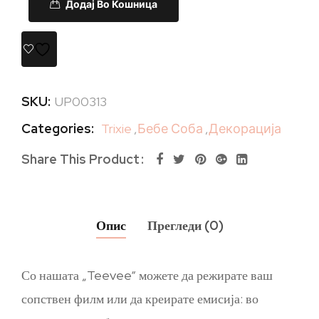
Додај Во Кошница
SKU:
UP00313
Categories:
Trixie
,
Бебе Соба
,
Декорација
Share This Product
Опис
Прегледи (0)
Со нашата „Teevee“ можете да режирате ваш
сопствен филм или да креирате емисија: во