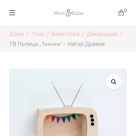
0
Дома
Trixie
Бебе Соба
Декорација
ТВ Полица „Teevee“ – Натур Дрвена