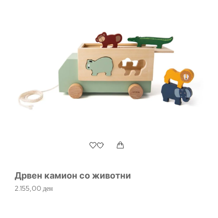
Дрвен камион со животни
Д
2.155,00
ден
92