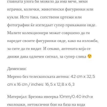
главната улога би можело да има мече, меки
играчки, колички, животински фигуринки или
кукли. Исто така, сопствени цртежи или
фотографии ќе изгледаат супер прикажани овде.
Малите колекционери можат совршено да ги
наредат своите фигуринки овде, како на изложба,
за сите да ги видат. И секако, антената која се
движи дава одличен сигнал, за супер слика
Димензии:
Мерено без телескопската антена: 42 cm x 32,5
cm x 16 cm / inches: 16,5 x 12,8 x 6,3
Материјал: Брезова ивеерка 10mm/0.40 inch и
еколошки, нетоксични бои на база на вода