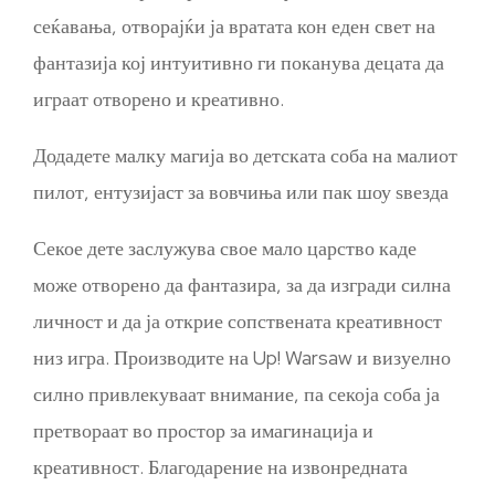
сеќавања, отворајќи ја вратата кон еден свет на
фантазија кој интуитивно ги поканува децата да
играат отворено и креативно.
Додадете малку магија во детската соба на малиот
пилот, ентузијаст за вовчиња или пак шоу ѕвезда
Секое дете заслужува свое мало царство каде
може отворено да фантазира, за да изгради силна
личност и да ја открие сопствената креативност
низ игра. Производите на Up! Warsaw и визуелно
силно привлекуваат внимание, па секоја соба ја
претвораат во простор за имагинација и
креативност. Благодарение на извонредната