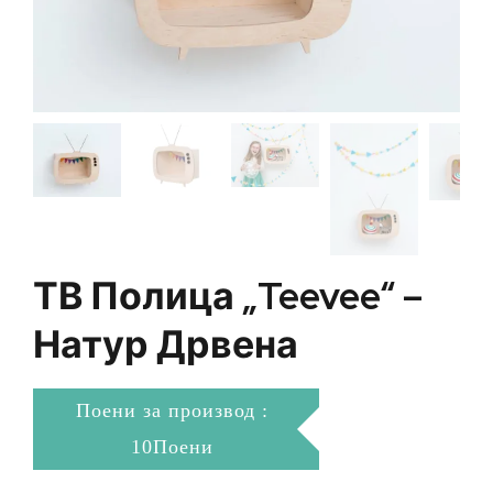
ТВ Полица „Teevee“ –
Натур Дрвена
Поени за производ :
10Поени