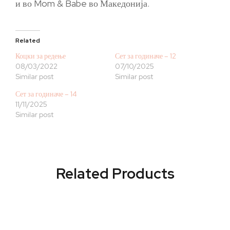
и во Mom & Babe во Македонија.
Related
Коцки за редење
Сет за годиначе – 12
08/03/2022
07/10/2025
Similar post
Similar post
Сет за годиначе – 14
11/11/2025
Similar post
Related Products