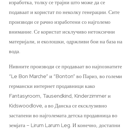
изработка, толку се трајни што може да се
подаваат и користат по неколку генерации. Сите
производи се рачно изработени со најголемо
внимание. Се користат исклучиво нетоксични
материјали, и еколошки, одржливи бои на база на
вода.
Нивните производи се продаваат во најпознатите
“Le Bon Marche” и “Bonton” во Париз, во големи
германски интернет продавници како
Fantasyroom, Tausendkind, Kinderzimmer и
Kidswoodlove, а во Данска се ексклузивно
застапени во најголемата детска продавница во
земјата – Lirum Larum Leg. И конечно, достапни