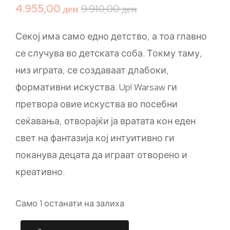
4.955,00
ден
9.910,00
ден
Секој има само едно детство, а тоа главно
се случува во детската соба. Токму таму,
низ играта, се создаваат длабоки,
формативни искуства. Up! Warsaw ги
претвора овие искуства во посебни
сеќавања, отворајќи ја вратата кон еден
свет на фантазија кој интуитивно ги
поканува децата да играат отворено и
креативно.
Само 1 останати на залиха