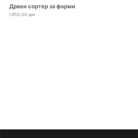
Дрвен сортер за форми
1.850,00
ден
Иг
80