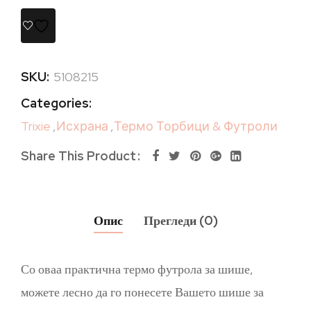
SKU:
5108215
Categories:
Trixie
,
Исхрана
,
Термо Торбици & Футроли
Share This Product
Опис
Прегледи (0)
Со оваа практична термо футрола за шише,
можете лесно да го понесете Вашето шише за