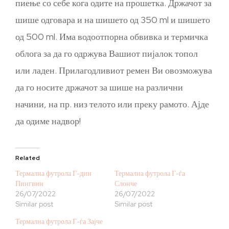
пиење со себе кога одите на прошетка. Држачот за
шише одговара и на шишето од 350 ml и шишето
од 500 ml. Има водоотпорна обвивка и термичка
облога за да го одржува Вашиот пијалок топол
или ладен. Прилагодливиот ремен Ви овозможува
да го носите држачот за шише на различни
начини, на пр. низ телото или преку рамото. Ајде
да одиме надвор!
Related
Термална футрола Г-дин
Термална футрола Г-ѓа
Пингвин
Слонче
26/07/2022
26/07/2022
Similar post
Similar post
Термална футрола Г-ѓа Зајче