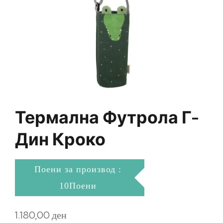
Термална Футрола Г-
Дин Кроко
Поени за производ :
10Поени
1.180,00
ден