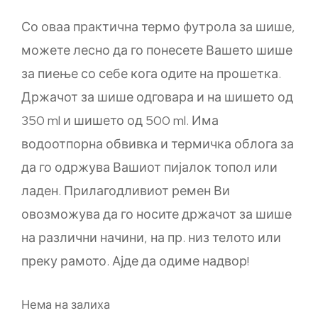
Со оваа практична термо футрола за шише,
можете лесно да го понесете Вашето шише
за пиење со себе кога одите на прошетка.
Држачот за шише одговара и на шишето од
350 ml и шишето од 500 ml. Има
водоотпорна обвивка и термичка облога за
да го одржува Вашиот пијалок топол или
ладен. Прилагодливиот ремен Ви
овозможува да го носите држачот за шише
на различни начини, на пр. низ телото или
преку рамото. Ајде да одиме надвор!
Нема на залиха