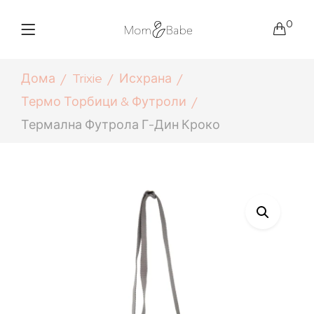
0
Дома
Trixie
Исхрана
Термо Торбици & Футроли
Термална Футрола Г-Дин Кроко