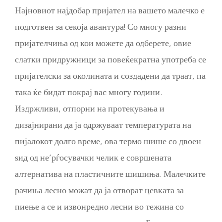
Најновиот најдобар пријател на вашето малечко е
подготвен за секоја авантура! Со многу разни
пријателчиња од кои можете да одберете, овие
слатки придружници за повеќекратна употреба се
пријателски за околината и создадени да траат, па
така ќе бидат покрај вас многу години.
Издржливи, отпорни на протекувања и
дизајнирани да ја одржуваат температурата на
пијалокот долго време, ова термо шише со двоен
ѕид од не’рѓосувачки челик е совршената
алтернатива на пластичните шишиња. Малечките
рачиња лесно можат да ја отворат цевката за
пиење а се и извонредно лесни во тежина со