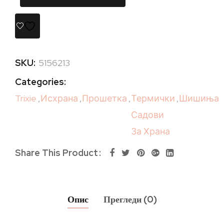
SKU:
5156213
Categories:
Trixie
,
Исхрана
,
Прошетка
,
Термички
,
Шишиња
Садови
За Храна
Share This Product
Опис
Прегледи (0)