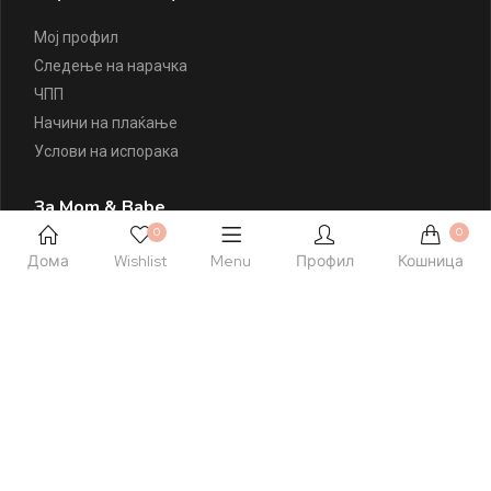
Мој профил
Следење на нарачка
ЧПП
Начини на плаќање
Услови на испорака
За Mom & Babe
0
0
За Mom & Babe
Дома
Wishlist
Menu
Профил
Кошница
Правила и услови
Политика на приватност
Политика на колачиња
Листа на желби
Контактирајте Нè
+389 77 504 777