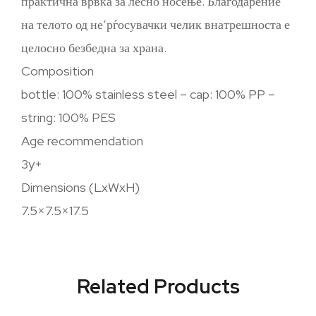
практична врвка за лесно носење. Благодарение
на телото од не’рѓосувачки челик внатрешноста е
целосно безбедна за храна.
Composition
bottle: 100% stainless steel – cap: 100% PP –
string: 100% PES
Age recommendation
3y+
Dimensions (LxWxH)
7.5×7.5×17.5
Related Products