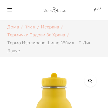
0
Дома
Trixie
Исхрана
Термички Садови За Храна
Термо Изолирано Шише 350мл – Г-Дин
Лавче