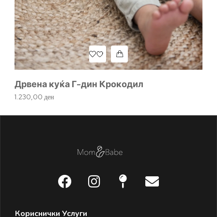
Дрвена куќа Г-дин Крокодил
Д
1.230,00
ден
61
Кориснички Услуги