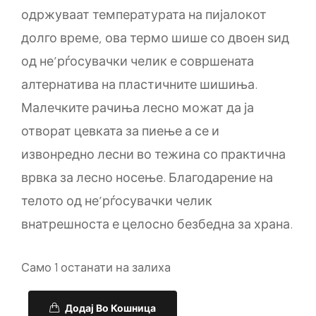
одржуваат температурата на пијалокот
долго време, ова термо шише со двоен ѕид
од не’рѓосувачки челик е совршената
алтернатива на пластичните шишиња.
Малечките рачиња лесно можат да ја
отворат цевката за пиење а се и
извонредно лесни во тежина со практична
врвка за лесно носење. Благодарение на
телото од не’рѓосувачки челик
внатрешноста е целосно безбедна за храна.
Само 1 останати на залиха
Додај Во Кошница