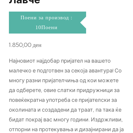
Поени за производ :
10Поени
1.850,00
ден
Најновиот најдобар пријател на вашето
малечко е подготвен за секоја авантура! Со
многу разни пријателчиња од кои можете
да одберете, овие слатки придружници за
повеќекратна употреба се пријателски за
околината и создадени да траат, па така ќе
бидат покрај вас многу години. Издржливи,
отпорни на протекувања и дизајнирани да ја