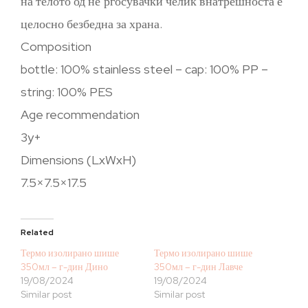
на телото од не’рѓосувачки челик внатрешноста е
целосно безбедна за храна.
Composition
bottle: 100% stainless steel – cap: 100% PP –
string: 100% PES
Age recommendation
3y+
Dimensions (LxWxH)
7.5×7.5×17.5
Related
Термо изолирано шише
Термо изолирано шише
350мл – г-дин Дино
350мл – г-дин Лавче
19/08/2024
19/08/2024
Similar post
Similar post