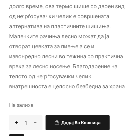
долго време, ова термо шише со двоен ѕид
од не’рѓосувачки челик е совршената
алтернатива на пластичните шишиња.
Малечките рачиња лесно можат да ја
отворат цевката за пиење а се и
извонредно лесни во тежина со практична
врвка за лесно носење. Благодарение на
телото од не’рѓосувачки челик
внатрешноста е целосно безбедна за храна.
На залиха
Додај Во Кошница