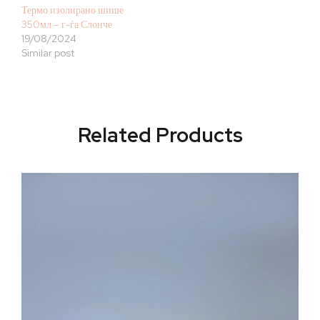
Термо изолирано шише
350мл – г-ѓа Слонче
19/08/2024
Similar post
Related Products