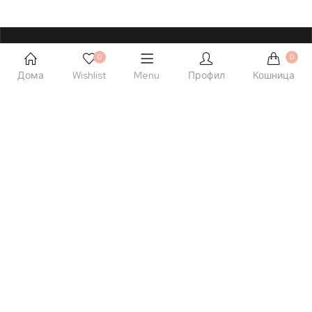
0
0
Дома
Wishlist
Menu
Профил
Кошница
Кориснички Услуги
Мој профил
Следење на нарачка
ЧПП
Начини на плаќање
Услови на испорака
За Mom & Babe