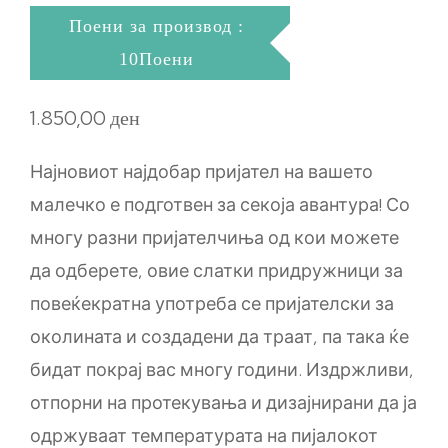
Поени за производ :
10Поени
1.850,00
ден
Најновиот најдобар пријател на вашето
малечко е подготвен за секоја авантура! Со
многу разни пријателчиња од кои можете
да одберете, овие слатки придружници за
повеќекратна употреба се пријателски за
околината и создадени да траат, па така ќе
бидат покрај вас многу години. Издржливи,
отпорни на протекувања и дизајнирани да ја
одржуваат температурата на пијалокот