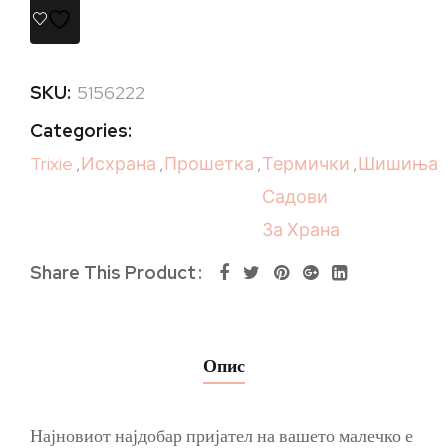
SKU:
5156222
Categories:
Trixie
,
Исхрана
,
Прошетка
,
Термички
,
Шишиња
Садови
За Храна
Share This Product
Опис
Најновиот најдобар пријател на вашето малечко е