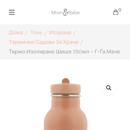
0
Дома
Trixie
Исхрана
Термички Садови За Храна
Термо Изолирано Шише 350мл – Г-Ѓа Маче