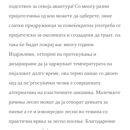
подготвен за секоја авантура! Со многу разни
пријателчиња од кои можете да одберете, овие
слатки придружници за повеќекратна употреба се
пријателски за околината и создадени да траат, па
така ќе бидат покрај вас многу години.
Издржливи, отпорни на протекувања и
дизајнирани да ја одржуваат температурата на
пијалокот долго време, ова термо шише со двоен
ѕид од не’рѓосувачки челик е совршената
алтернатива на пластичните шишиња. Малечките
рачиња лесно можат да ја отворат цевката за
пиење а се и извонредно лесни во тежина со
практична врвка за лесно носење. Благодарение