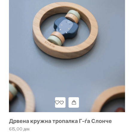
Дрвена кружна тропалка Г-ѓа Слонче
Ме
615,00
ден
1.