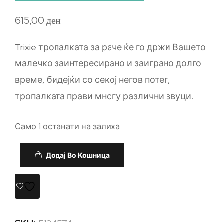
615,00
ден
Trixie тропалката за раче ќе го држи Вашето
малечко заинтересирано и заиграно долго
време, бидејќи со секој негов потег,
тропалката прави многу различни звуци.
Само 1 останати на залиха
Додај Во Кошница