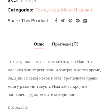
SKU:
5124574
Categories:
Trixie
,
Игра
,
Меки Играчки
Share This Product
Опис
Прегледи (0)
Trixie тропалката за раче ќе го држи Вашето
малечко заинтересирано и заиграно долго време,
бидејќи со секој негов потег, тропалката прави
многу различни звуци. Има лабав крој и е
направена од најмеките материјали.
Возраст: 0+