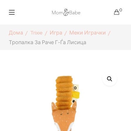
0
Дома
Trixie
Игра
Меки Играчки
Тропалка За Раче Г-Ѓа Лисица