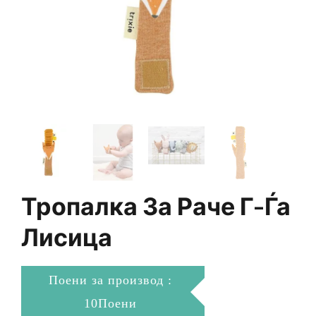
Тропалка За Раче Г-Ѓа
Лисица
Поени за производ :
10Поени