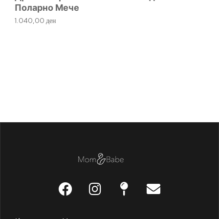
Поларно Мече
1.040,00
ден
К
1.