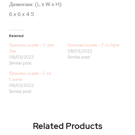
Димензии: (L x W x H)
6 x 6 x 4.5
Related
Тропалка за раче – Г-дин
Тропалка за раче – Г-ѓа Зајче
Лав
08/03/2022
08/03/2022
Similar post
Similar post
Тропалка за раче – Г-ѓа
Слонче
08/03/2022
Similar post
Related Products