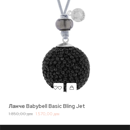
L
п
9.
Ланче Babybell Basic Bling Jet
1.850,00
ден
1.570,00
ден