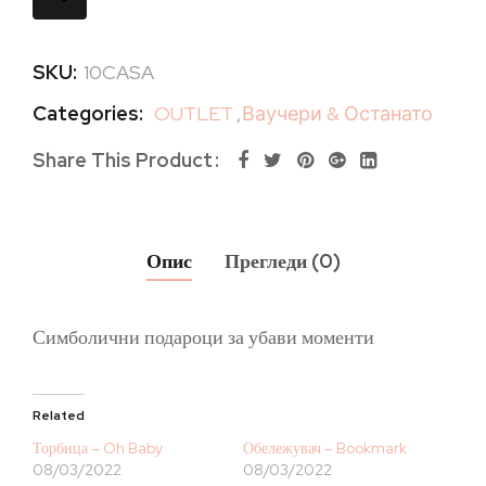
SKU:
10CASA
Categories:
OUTLET
,
Ваучери & Останато
Share This Product
Опис
Прегледи (0)
Симболични подароци за убави моменти
Related
Торбица – Oh Baby
Обележувач – Bookmark
08/03/2022
08/03/2022