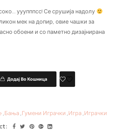
око… ууупппсс! Се срушија надолу
ликон мек на допир, овие чашки за
асно обоени и со паметно дизајнирана
Додај Во Кошница
e
,
Бања
,
Гумени Играчки
,
Игра
,
Играчки
ct