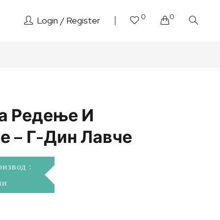
0
0
Login
Register
а Редење И
е – Г-Дин Лавче
оизвод :
ни