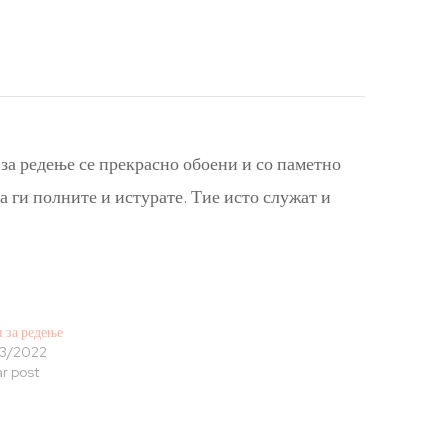
за редење се прекрасно обоени и со паметно
а ги полните и истурате. Тие исто служат и
 за редење
3/2022
ar post