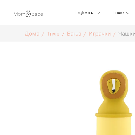
Inglesina
Trixie
Термички Садови За Храна
Мантилчиња За Дожд
Дома
Trixie
Бања
Играчки
Чашки