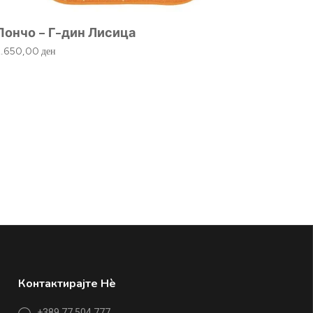
Пончо – Г-дин Лисица
2.650,00
ден
Дрвен
615,00
Контактирајте Нè
+389 77 504 777