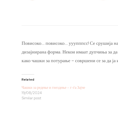
Повисоко… повисоко… ууупппсс! Се срушија н
дизајнирана форма. Некои имаат дупчиња за да с
како чашки за потурање – совршени се за да ја
Related
Чашки за редење и гнездење – г-ѓа Зајче
19/08/2024
Similar post