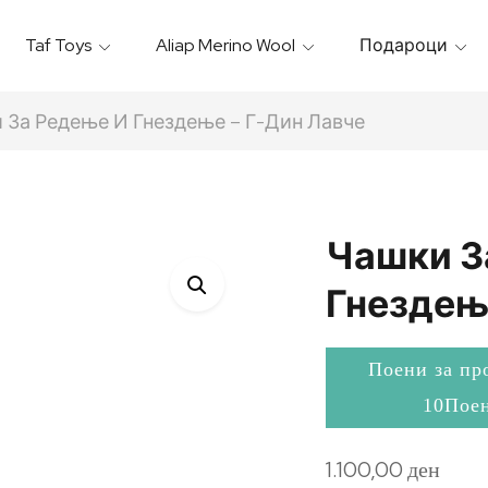
Taf Toys
Aliap Merino Wool
Подароци
Игрални & Подлоги – Baby Gyms
Термо Торбици & Футроли
Термички Садови За Храна
Бањарки & Пешкири
 За Редење И Гнездење – Г-Дин Лавче
Чашки З
Гнездењ
Поени за пр
10Пое
1.100,00
ден