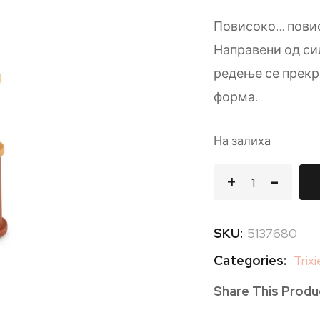
Повисоко… повис
Направени од си
редење се прекр
форма.
На залиха
SKU:
5137680
Categories:
Trixi
Share This Produ