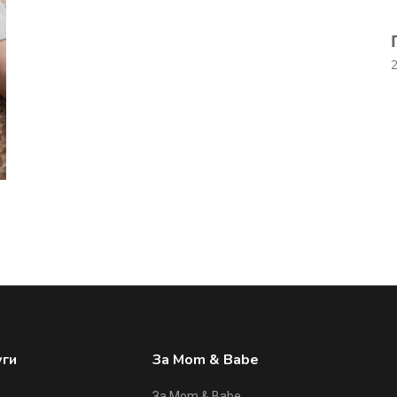
уги
За Mom & Babe
За Mom & Babe