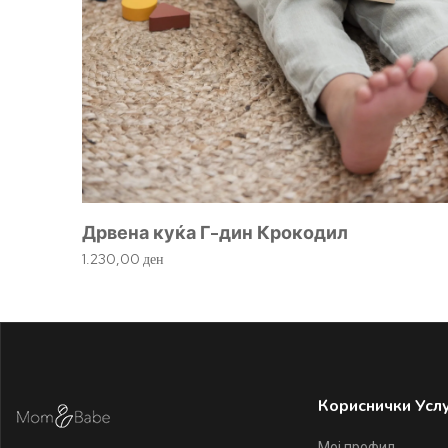
Дрвена куќа Г-дин Крокодил
1.230,00
ден
Кориснички Усл
Мој профил