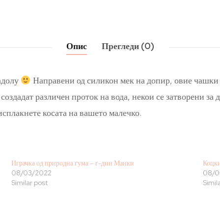
Опис
Прегледи (0)
адолу
Направени од силикон мек на допир, овие чашки 
оздадат различен проток на вода, некои се затворени за д
 исплакнете косата на вашето малечко.
Играчка од природна гума – г-дин Манки
Коцки
08/03/2022
08/0
Similar post
Simil