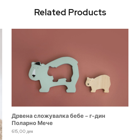
Related Products
Дрвена сложувалка бебе – г-дин
Поларно Мече
615,00
ден