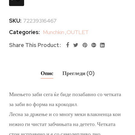
SKU:
72239316467
Categories:
Munchkin
,
OUTLET
Share This Product
Опис
Прегледи (0)
Миењето заби сега ќе биде позабавно со четката
за заби во форма на крокодил.
Лесна за држење и со многу меки влакненца кои
нежно ги чистат забчињата на детето. Четката
стои исправено и е со самолепливо дно.