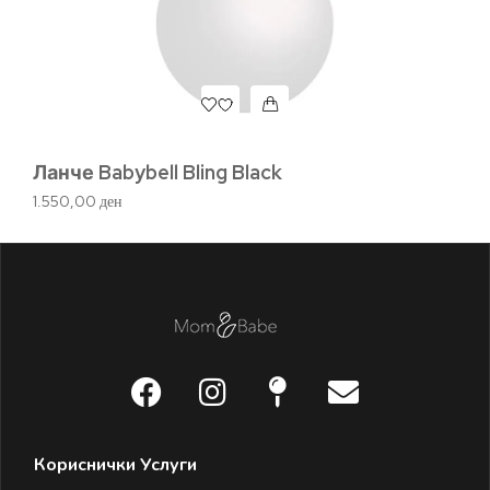
Ланче Babybell Bling Black
Ла
1.550,00
ден
1.
Кориснички Услуги