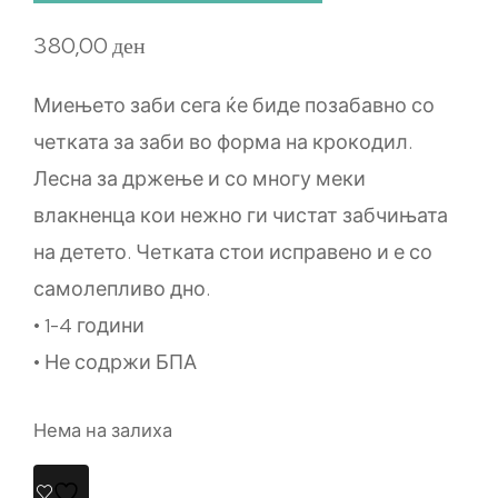
380,00
ден
Миењето заби сега ќе биде позабавно со
четката за заби во форма на крокодил.
Лесна за држење и со многу меки
влакненца кои нежно ги чистат забчињата
на детето. Четката стои исправено и е со
самолепливо дно.
• 1-4 години
• Не содржи БПА
Нема на залиха