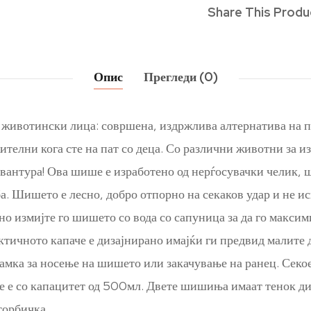
Share This Produ
Опис
Прегледи (0)
животински лица: совршена, издржлива алтернатива на 
елни кога сте на пат со деца. Со различни животни за изб
авантура! Ова шише е изработено од нерѓосувачки челик, 
. Шишето е лесно, добро отпорно на секаков удар и не и
чно измијте го шишето со вода со сапуница за да го макс
ичното капаче е дизајнирано имајќи ги предвид малите де
 јамка за носење на шишето или закачување на ранец. Сек
 е со капацитет од 500мл. Двете шишиња имаат тенок диза
торбичка.