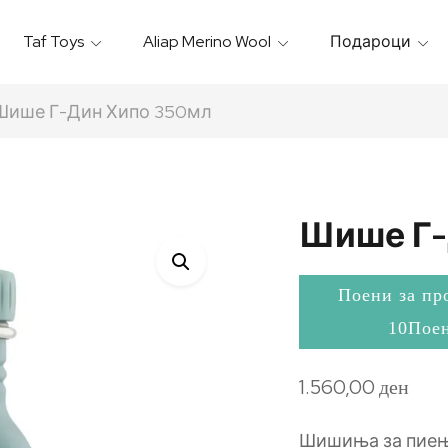
Taf Toys
Aliap Merino Wool
Подароци
Игрални & Подлоги – Baby Gyms
Термо Торбици & Футроли
Термички Садови За Храна
Бањарки & Пешкири
Шише Г-Дин Хипо 350мл
Шише Г-
Поени за пр
10Пое
1.560,00
ден
Шишиња за пиење