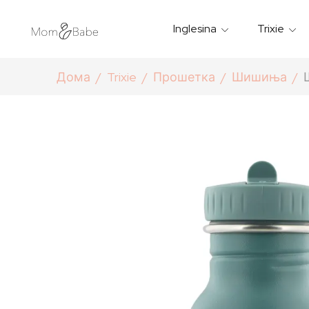
Inglesina
Trixie
Термички Садови За Храна
Мантилчиња За Дожд
Дома
Trixie
Прошетка
Шишиња