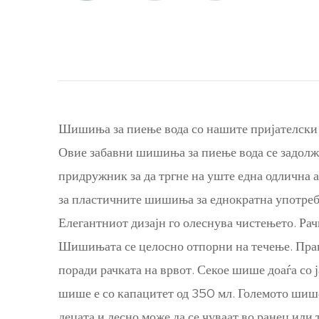
Шишиња за пиење вода со нашите пријателски 
Овие забавни шишиња за пиење вода се задолжит
придружник за да тргне на уште една одлична 
за пластичните шишиња за еднократна употреба
Елегантниот дизајн го олеснува чистењето. Ра
Шишињата се целосно отпорни на течење. Практ
поради рачката на врвот. Секое шише доаѓа со
шише е со капацитет од 350 мл. Големото шише
децата и лесно може да се чуваат во ранец или 