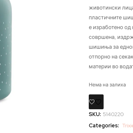
животински лица
пластичните ши
е изработено од 
совршена, издрж
шишиња за еднок
отпорно на сека
материи во вода
Нема на залиха
SKU:
5140220
Categories:
Trixi