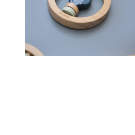
Дрвена кружна тропалка Г-ѓа Слонче
615,00
ден