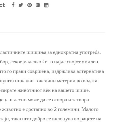
ct
пластичните шишиња за еднократна употреба.
ор, секое малечко ќе го најде својот омилен
што го прави совршена, издржлива алтернатива
спушта никакви токсични материи во водата.
имизирате животниот век на вашето шише.
ца и лесно може да се отвора и затвора
ое животно е достапно во 2 големини. Малото
јн, така што добро се вклопува во рацете на