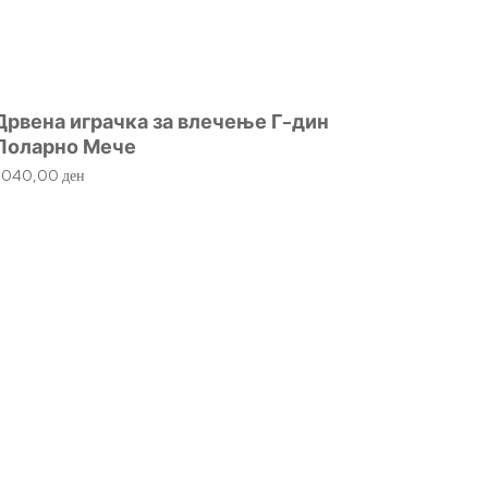
1.230,
Дрвена играчка за влечење Г-дин
Поларно Мече
1.040,00
ден