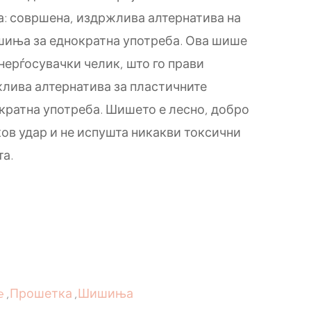
: совршена, издржлива алтернатива на
шиња за еднократна употреба. Ова шише
нерѓосувачки челик, што го прави
лива алтернатива за пластичните
ратна употреба. Шишето е лесно, добро
ков удар и не испушта никакви токсични
та.
e
,
Прошетка
,
Шишиња