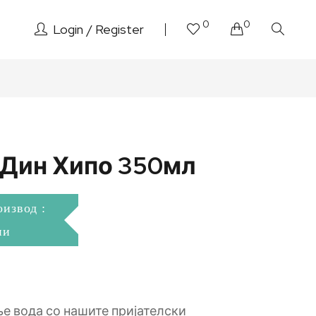
0
0
Login
Register
Дин Хипо 350мл
оизвод :
ни
 вода со нашите пријателски