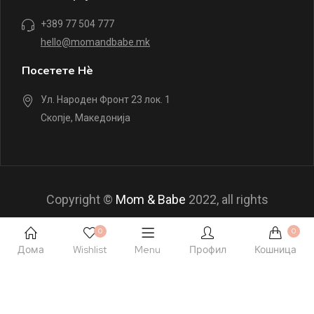
+389 77 504 777
hello@momandbabe.mk
Посетете Нè
Ул. Народен Фронт 23 лок. 1
Скопје, Македонија
Copyright ©
Mom & Babe
2022, all rights
reserved.
0
0
Дома
Wishlist
Menu
Профил
Кошница