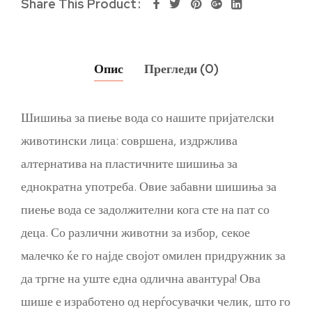
Share This Product
Опис
Прегледи (0)
Шишиња за пиење вода со нашите пријателски
животински лица: совршена, издржлива
алтернатива на пластичните шишиња за
еднократна употреба. Овие забавни шишиња за
пиење вода се задолжителни кога сте на пат со
деца. Со различни животни за избор, секое
малечко ќе го најде својот омилен придружник за
да тргне на уште една одлична авантура! Ова
шише е изработено од нерѓосувачки челик, што го