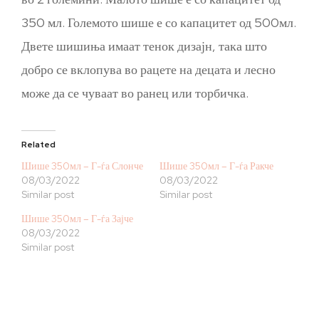
350 мл. Големото шише е со капацитет од 500мл.
Двете шишиња имаат тенок дизајн, така што
добро се вклопува во рацете на децата и лесно
може да се чуваат во ранец или торбичка.
Related
Шише 350мл – Г-ѓа Слонче
Шише 350мл – Г-ѓа Ракче
08/03/2022
08/03/2022
Similar post
Similar post
Шише 350мл – Г-ѓа Зајче
08/03/2022
Similar post