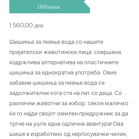
10Поени
1.560,00
ден
Шишиња за пиење вода со нашите
пријателски животински лица: совршена,
издржлива алтернатива на пластичните
шишиња за еднократна употреба. Овие
забавни шишиња за пиење вода се
задолжителни кога сте на пат со деца. Со
различни животни за избор, секое малечко
ќе го најде својот омилен придружник за да
тргне на уште една одлична авантура! Ова
шише е изработено од нерѓосувачки челик,