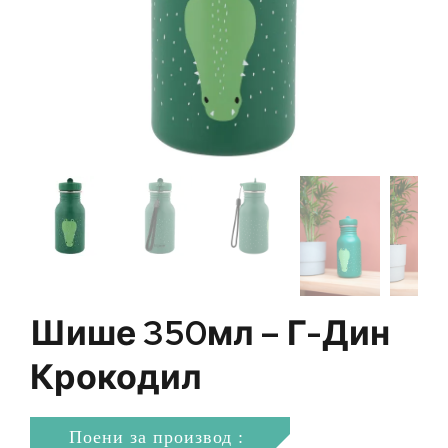
Шише 350мл – Г-Дин
Крокодил
Поени за производ :