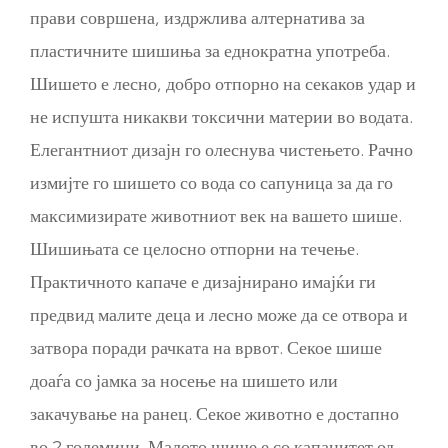
прави совршена, издржлива алтернатива за
пластичните шишиња за еднократна употреба.
Шишето е лесно, добро отпорно на секаков удар и
не испушта никакви токсични материи во водата.
Елегантниот дизајн го олеснува чистењето. Рачно
измијте го шишето со вода со сапуница за да го
максимизирате животниот век на вашето шише.
Шишињата се целосно отпорни на течење.
Практичното капаче е дизајнирано имајќи ги
предвид малите деца и лесно може да се отвора и
затвора поради рачката на врвот. Секое шише
доаѓа со јамка за носење на шишето или
закачување на ранец. Секое животно е достапно
во 2 големини. Малото шише е со капацитет од