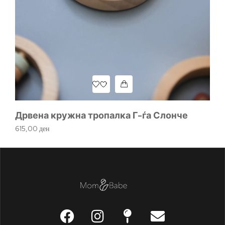
Пл
1.
Дрвена кружна тропалка Г-ѓа Слонче
615,00
ден