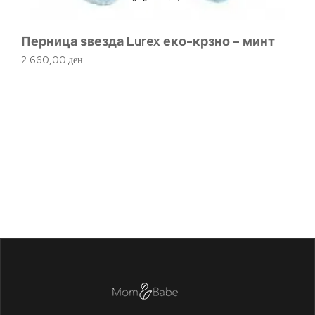
Перница ѕвезда Lurex еко-крзно – минт
2.660,00
ден
Д
1.