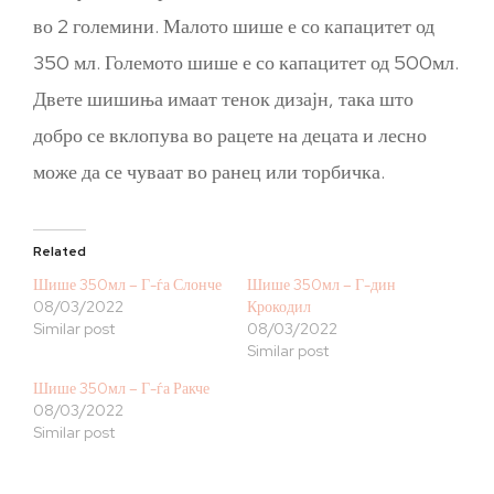
во 2 големини. Малото шише е со капацитет од
350 мл. Големото шише е со капацитет од 500мл.
Двете шишиња имаат тенок дизајн, така што
добро се вклопува во рацете на децата и лесно
може да се чуваат во ранец или торбичка.
Related
Шише 350мл – Г-ѓа Слонче
Шише 350мл – Г-дин
08/03/2022
Крокодил
Similar post
08/03/2022
Similar post
Шише 350мл – Г-ѓа Ракче
08/03/2022
Similar post