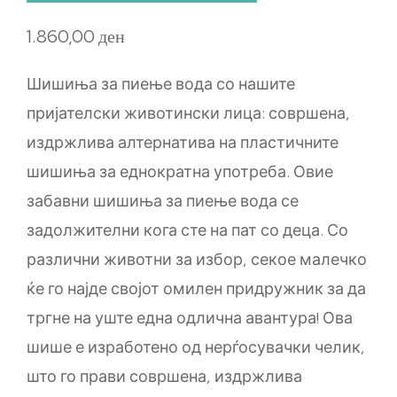
1.860,00
ден
Шишиња за пиење вода со нашите
пријателски животински лица: совршена,
издржлива алтернатива на пластичните
шишиња за еднократна употреба. Овие
забавни шишиња за пиење вода се
задолжителни кога сте на пат со деца. Со
различни животни за избор, секое малечко
ќе го најде својот омилен придружник за да
тргне на уште една одлична авантура! Ова
шише е изработено од нерѓосувачки челик,
што го прави совршена, издржлива