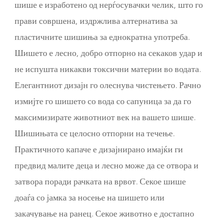
шише е изработено од нерѓосувачки челик, што го
прави совршена, издржлива алтернатива за
пластичните шишиња за еднократна употреба.
Шишето е лесно, добро отпорно на секаков удар и
не испушта никакви токсични материи во водата.
Елегантниот дизајн го олеснува чистењето. Рачно
измијте го шишето со вода со сапуница за да го
максимизирате животниот век на вашето шише.
Шишињата се целосно отпорни на течење.
Практичното капаче е дизајнирано имајќи ги
предвид малите деца и лесно може да се отвора и
затвора поради рачката на врвот. Секое шише
доаѓа со јамка за носење на шишето или
закачување на ранец. Секое животно е достапно