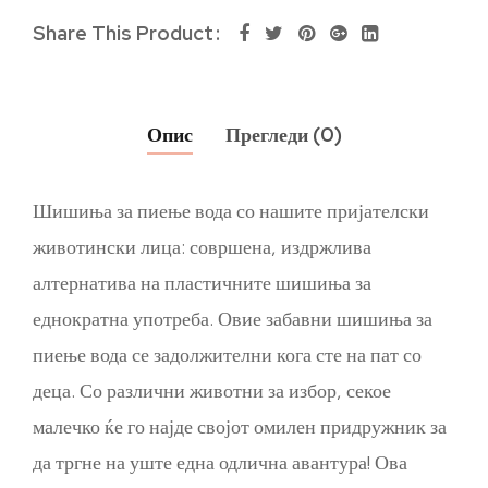
Share This Product
Опис
Прегледи (0)
Шишиња за пиење вода со нашите пријателски
животински лица: совршена, издржлива
алтернатива на пластичните шишиња за
еднократна употреба. Овие забавни шишиња за
пиење вода се задолжителни кога сте на пат со
деца. Со различни животни за избор, секое
малечко ќе го најде својот омилен придружник за
да тргне на уште една одлична авантура! Ова