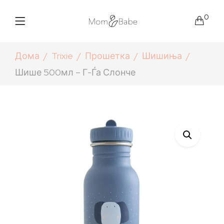
0
Дома
Trixie
Прошетка
Шишиња
Шише 500мл – Г-Ѓа Слонче