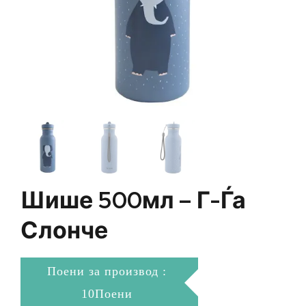
Шише 500мл – Г-Ѓа
Слонче
Поени за производ :
10Поени