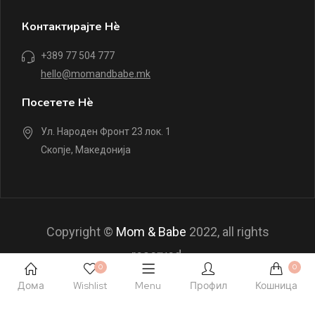
Контактирајте Нè
+389 77 504 777
hello@momandbabe.mk
Посетете Нè
Ул. Народен Фронт 23 лок. 1
Скопје, Македонија
Copyright ©
Mom & Babe
2022, all rights
reserved.
0
0
Дома
Wishlist
Menu
Профил
Кошница