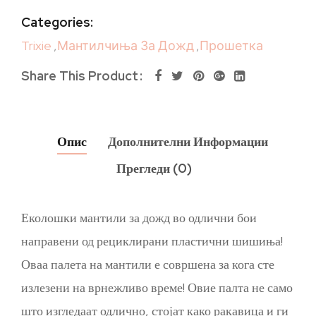
Categories:
Trixie
,
Мантилчиња За Дожд
,
Прошетка
Share This Product
Опис
Дополнителни Информации
Прегледи (0)
Еколошки мантили за дожд во одлични бои
направени од рециклирани пластични шишиња!
Оваа палета на мантили е совршена за кога сте
излезени на врнежливо време! Овие палта не само
што изгледаат одлично, стојат како ракавица и ги