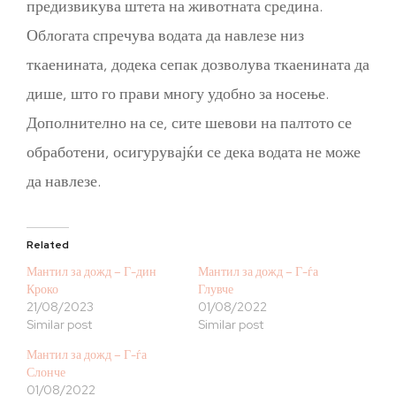
предизвикува штета на животната средина.
Облогата спречува водата да навлезе низ
ткаенината, додека сепак дозволува ткаенината да
дише, што го прави многу удобно за носење.
Дополнително на се, сите шевови на палтото се
обработени, осигурувајќи се дека водата не може
да навлезе.
Related
Мантил за дожд – Г-дин
Мантил за дожд – Г-ѓа
Кроко
Глувче
21/08/2023
01/08/2022
Similar post
Similar post
Мантил за дожд – Г-ѓа
Слонче
01/08/2022