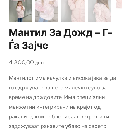
Мантил За Дожд – Г-
Ѓа Зајче
4.300,00
ден
Мантилот има качулка и висока јака за да
го одржувате вашето малечко суво за
време на дождовите. Има специјални
манжетни интегрирани на крајот од
ракавите, кои го блокираат ветрот и ги
задржуваат ракавите убаво на своето