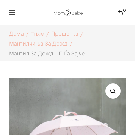
0
Дома
Trixie
Прошетка
Мантилчиња За Дожд
Мантил За Дожд – Г-Ѓа Зајче