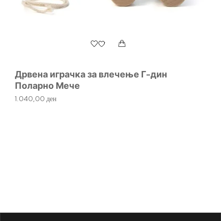
Дрвена играчка за влечење Г-дин
Поларно Мече
1.040,00
ден
К
К
80