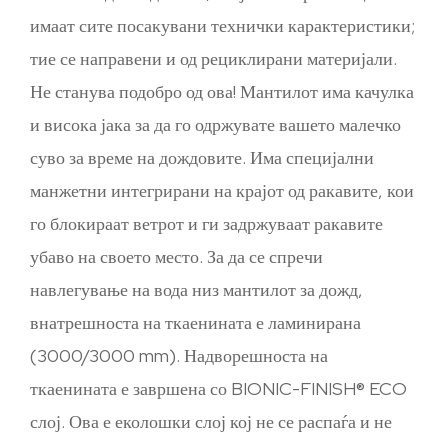
имаат сите посакувани технички карактеристики;
тие се направени и од рециклирани материјали.
Не станува подобро од ова! Мантилот има качулка
и висока јака за да го одржувате вашето малечко
суво за време на дождовите. Има специјални
манжетни интегрирани на крајот од ракавите, кои
го блокираат ветрот и ги задржуваат ракавите
убаво на своето место. За да се спречи
навлегување на вода низ мантилот за дожд,
внатрешноста на ткаенината е ламинирана
(3000/3000 mm). Надворешноста на
ткаенината е завршена со BIONIC-FINISH® ECO
слој. Ова е еколошки слој кој не се распаѓа и не