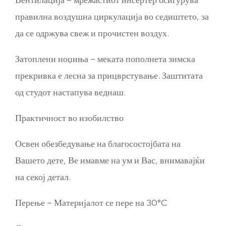
правилна воздушна циркулација во седиштето, за
да се одржува свеж
и прочистен воздух.
Затоплени ноџиња – меката пополнета зимска
прекривка е лесна за прицврстување. Заштитата
од студот настапува веднаш.
Практичност во изобилство
Освен обезбедување на благосостојбата на
Вашето дете, Ве имавме на ум и Вас, внимавајќи
на секој детал.
Перење – Материјалот се пере на 30°C