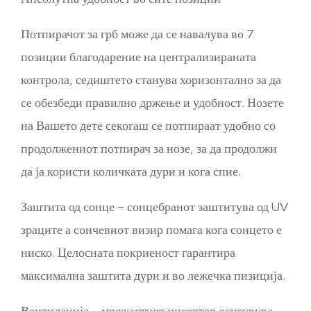
Потпирачот за грб може да се навалува во 7
позиции благодарение на централизираната
контрола, седиштето станува хоризонтално за да
се обезбеди правилно држење и удобност. Нозете
на Вашето дете секогаш се потпираат удобно со
продолжениот потпирач за нозе, за да продолжи
да ја користи количката дури и кога спие.
Заштита од сонце – сонцебранот заштитува од UV
зраците а сончевиот визир помага кога сонцето е
ниско. Целосната покриеност гарантира
максимална заштита дури и во лежечка пизиција.
Вентилација – мрежастиот инсертер осигурува