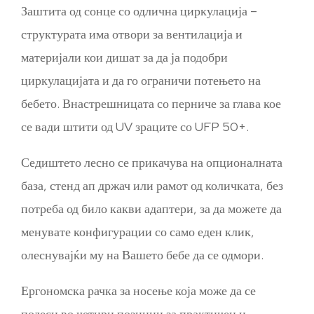
Заштита од сонце со одлична циркулација –
структурата има отвори за вентилација и
материјали кои дишат за да ја подобри
циркулацијата и да го ограничи потењето на
бебето. Внастрешницата со перниче за глава кое
се вади штити од UV зраците со UFP 50+.
Седиштето лесно се прикачува на опционалната
база, стенд ап држач или рамот од количката, без
потреба од било какви адаптери, за да можете да
менувате конфигурации со само еден клик,
олеснувајќи му на Вашето бебе да се одмори.
Ергономска рачка за носење која може да се
подеси во четири позиции за практичен и