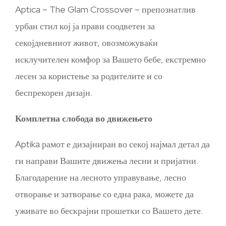
Aptica – The Glam Crossover – препознатлив
урбан стил кој ја прави соодветен за
секојдневниот живот, овозможуваќи
исклучителен комфор за Вашето бебе, екстремно
лесен за користење за родителите и со
беспрекорен дизајн.
Комплетна слобода во движењето
Aptika рамот е дизајниран во секој најмал детал да
ги направи Вашите движења лесни и пријатни.
Благодарение на лесното управување, лесно
отворање и затворање со една рака, можете да
уживате во бескрајни прошетки со Вашето дете.