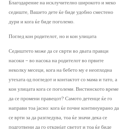
Благодарение на исклучително широкото и меко
седиште, Вашето дете ќе биде удобно сместено
дури и кога ќе биде поголемо.
Поглед кон родителот, но и кон улицата
Седиштето може да се сврти во двата правци
насоки – во насока на родителот во првите
неколку месеци, кога на бебето му е неопходна
утехата од погледот и контактот со мама и тато, а
кон улицата кога се поголеми. Вистинското време
да се промени правецот? Самото детенце ќе го
направи тоа јасно: кога ќе почне континуирано да
се врти за да разгледува, тоа ќе значи дека се
подготвени да го откријат светот и тоа ќе биде