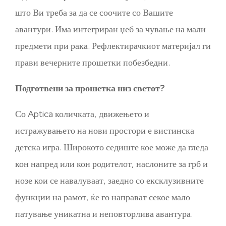
што Ви треба за да се соочите со Вашите
авантури. Има интегриран џеб за чување на мали
предмети при рака. Рефлектирачкиот материјал ги
прави вечерните прошетки побезбедни.
Подготвени за прошетка низ светот?
Со Aptica количката, движењето и
истражувањето на нови простори е вистинска
детска игра. Широкото седиште кое може да гледа
кон напред или кон родителот, наслоните за грб и
нозе кои се навалуваат, заедно со ексклузивните
функции на рамот, ќе го направат секое мало
патување уникатна и неповторлива авантура.