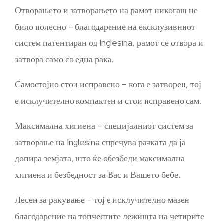
Отворањето и затворањето на рамот никогаш не
било полесно – благодарение на ексклузивниот
систем патентиран од Inglesina, рамот се отвора и
затвора само со една рака.
Самостојно стои исправено – кога е затворен, тој
е исклучително компактен и стои исправено сам.
Максимална хигиена – специјалниот систем за
затворање на Inglesina спречува рачката да ја
допира земјата, што ќе обезбеди максимална
хигиена и безбедност за Вас и Вашето бебе.
Лесен за ракување – тој е исклучително мазен
благодарение на топчестите лежишта на четирите