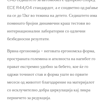
ECE R44/04 стандардот, а е соодветно од раѓање
па се до 13кг во тежина на детето. Седиштето има
поминато бројни динамични краш тестови во
интернационални лаборатории со одлични
безбедносни резултати.
Врвна ергономија – неговата ергономска форма,
пространата големина и агилноста на нагибот го
прават екстремно удобно за бебето, кое ќе го
одржи точниот став и форма уште во првите
месеси од животот благодарение на материјалот
со исклучително добра циркулација кај ликра
перничето за редукција.