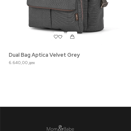
In
с
2.
Dual Bag Aptica Velvet Grey
6.640,00
ден