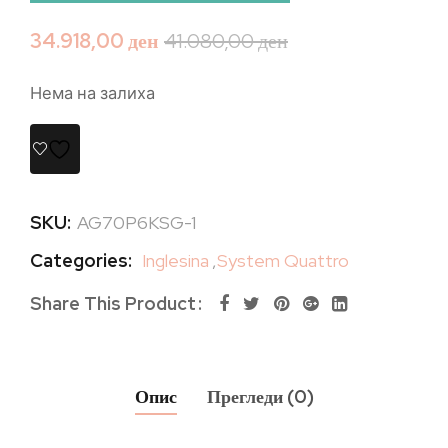
34.918,00
ден
41.080,00
ден
Нема на залиха
SKU:
AG70P6KSG-1
Categories:
Inglesina
,
System Quattro
Share This Product
Опис
Прегледи (0)