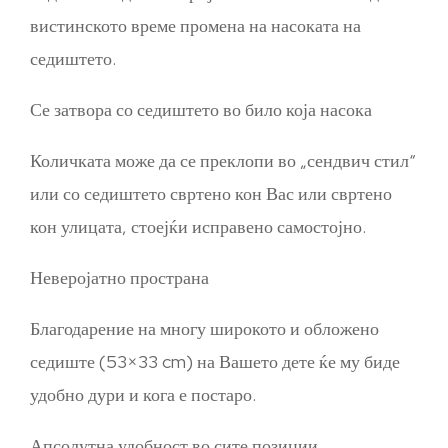
вистинското време промена на насоката на
седиштето.
Се затвора со седиштето во било која насока
Количката може да се преклопи во „сендвич стил“
или со седиштето свртено кон Вас или свртено
кон улицата, стоејќи исправено самостојно.
Неверојатно пространа
Благодарение на многу широкото и обложено
седиште (53×33 cm) на Вашето дете ќе му биде
удобно дури и кога е постаро.
Апсолутна удобност во сите позиции