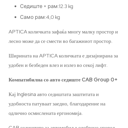
Седиште + рам:12.3 kg
Само рам:4,0 kg
APTICA количката зафаќа многу малку простор и
лесно може да се смести во багажниот простор.
Ширината на APTICA количката е дизајнирана за
удобен и безбеден влез и излез во секој лифт.
Компатибилна со авто седиште CAB Group 0+
Кај Inglesina авто седиштата заштитата и
удобноста патуваат заедно, благодарение на
одлично осмислената ергономија.
CAB седиштето за автомобил е одобрено според