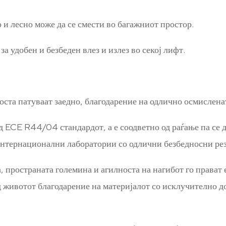
и лесно може да се смести во багажниот простор.
 удобен и безбеден влез и излез во секој лифт.
носта патуваат заедно, благодарение на одлично осмислена
 ECE R44/04 стандардот, а е соодветно од раѓање па се д
нтернационални лаборатории со одлични безбедносни рез
 пространата големина и агилноста на нагибот го прават е
д животот благодарение на материјалот со исклучително до