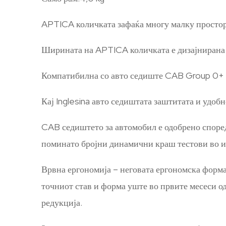
APTICA количката зафаќа многу малку простор 
Ширината на APTICA количката е дизајнирана за
Компатибилна со авто седиште CAB Group 0+
Кај Inglesina авто седиштата заштитата и удоб
CAB седиштето за автомобил е одобрено според
поминато бројни динамични краш тестови во и
Врвна ергономија – неговата ергономска форма,
точниот став и форма уште во првите месеси о
редукција.