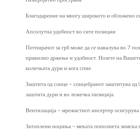
Благодарение на многу широкото и обложено се
Апсолутна удобност во сите позиции
Потпирачот за грб може да се навалува во 7 по
правилно држење и удобност. Нозете на Вашето 
количката дури и кога спие.
Заштита од сонце – сонцебранот заштитува од 
заштита дури и во лежечка пизиција.
Вентилација – мрежастиот инсертер осигурува 
Затоплени ноџиња – меката пополнета зимска п