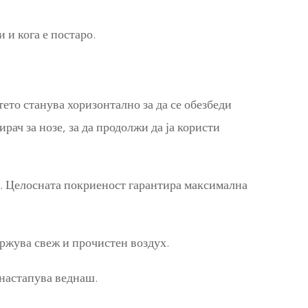
и кога е постаро.
ето станува хоризонтално за да се обезбеди
ач за нозе, за да продолжи да ја користи
о. Целосната покриеност гарантира максимална
ржува свеж и прочистен воздух.
 настапува веднаш.