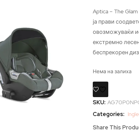
Aptica – The Gla
ја прави соодвет
овозможуваќи и
екстремно лесен
беспрекорен диз
Нема на залиха
SKU:
AG70P0NPG
Categories:
Ingl
Share This Produ