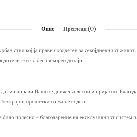
Опис
Прегледи (0)
рбан стил кој ја прави соодветен за секојдневниот живо
родителите и со беспрекорен дизајн.
ал да ги направи Вашите движења лесни и пријатни. Благо
о бескрајни прошетки со Вашето дете.
било полесно – благодарение на ексклузивниот систем пат