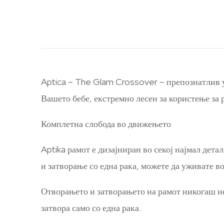
Aptica – The Glam Crossover – препознатлив у
Вашето бебе, екстремно лесен за користење за 
Комплетна слобода во движењето
Aptika рамот е дизајниран во секој најмал дет
и затворање со една рака, можете да уживате в
Отворањето и затворањето на рамот никогаш не 
затвора само со една рака.