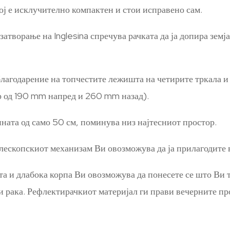
тој е исклучително компактен и стои исправено сам.
атворање на Inglesina спречува рачката да ја допира земј
благодарение на топчестите лежишта на четирите тркала и 
ар од 190 mm напред и 260 mm назад).
ната од само 50 см, поминува низ најтесниот простор.
елескопскиот механизам Ви овозможува да ја прилагодите 
а и длабока корпа Ви овозможува да понесете се што Ви т
и рака. Рефлектирачкиот материјал ги прави вечерните п