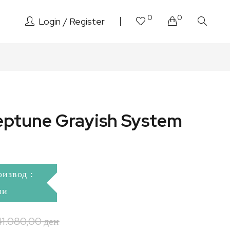
0
0
Login
Register
eptune Grayish System
оизвод :
ни
41.080,00
ден