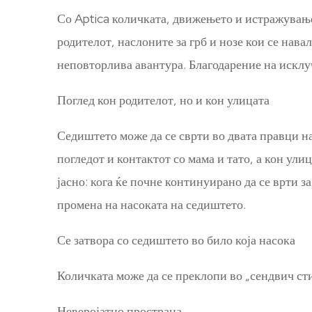
Со Aptica количката, движењето и истражување
родителот, наслоните за грб и нозе кои се нав
неповторлива авантура. Благодарение на исклу
Поглед кон родителот, но и кон улицата
Седиштето може да се сврти во двата правци на
погледот и контактот со мама и тато, а кон ул
јасно: кога ќе почне континуирано да се врти за
промена на насоката на седиштето.
Се затвора со седиштето во било која насока
Количката може да се преклопи во „сендвич сти
Неверојатно пространа