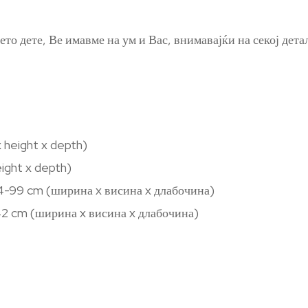
то дете, Ве имавме на ум и Вас, внимавајќи на секој дета
 height x depth)
ight x depth)
 84-99 cm (ширина x висина x длабочина)
 42 cm (ширина x висина x длабочина)