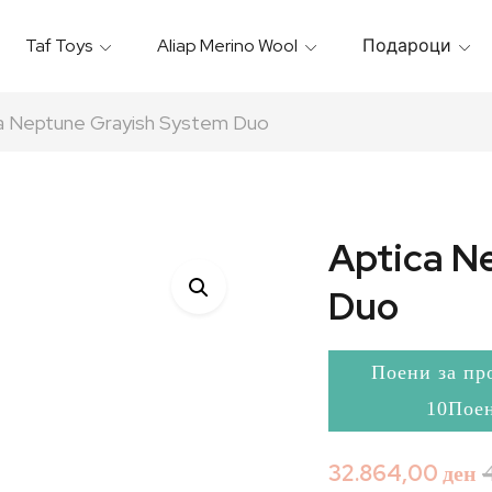
Taf Toys
Aliap Merino Wool
Подароци
Игрални & Подлоги – Baby Gyms
Термо Торбици & Футроли
Термички Садови За Храна
Бањарки & Пешкири
a Neptune Grayish System Duo
Aptica N
Duo
Поени за пр
10Пое
32.864,00
ден