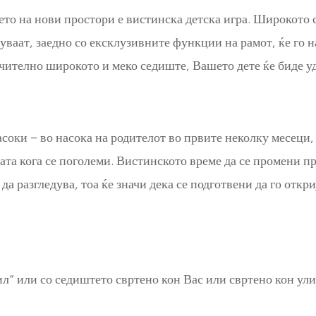
то на нови простори е вистинска детска игра. Широкото с
алуваат, заедно со ексклузивните функции на рамот, ќе го
чително широкото и меко седиште, Вашето дете ќе биде уд
соки – во насока на родителот во првите неколку месеци, 
ицата кога се поголеми. Вистинското време да се промени п
 да разгледува, тоа ќе значи дека се подготвени да го откр
л“ или со седиштето свртено кон Вас или свртено кон ули