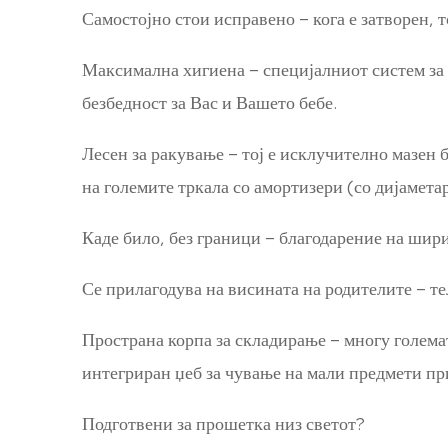
Самостојно стои исправено – кога е затворен, 
Максимална хигиена – специјалниот систем за з
безбедност за Вас и Вашето бебе.
Лесен за ракување – тој е исклучително мазен 
на големите тркала со амортизери (со дијамет
Каде било, без граници – благодарение на шири
Се прилагодува на висината на родителите – т
Пространа корпа за складирање – многу големат
интегриран џеб за чување на мали предмети пр
Подготвени за прошетка низ светот?