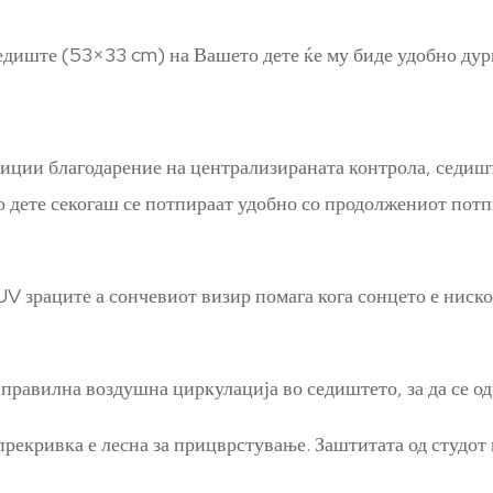
диште (53×33 cm) на Вашето дете ќе му биде удобно дури 
зиции благодарение на централизираната контрола, седишт
дете секогаш се потпираат удобно со продолжениот потпир
UV зраците а сончевиот визир помага кога сонцето е ниск
правилна воздушна циркулација во седиштето, за да се од
рекривка е лесна за прицврстување. Заштитата од студот