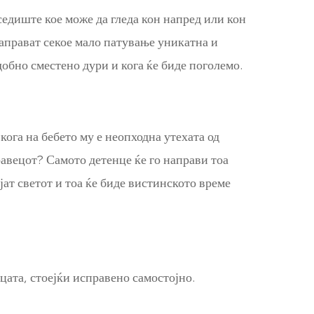
едиште кое може да гледа кон напред или кон
 направат секое мало патување уникатна и
обно сместено дури и кога ќе биде поголемо.
кога на бебето му е неопходна утехата од
равецот? Самото детенце ќе го направи тоа
ијат светот и тоа ќе биде вистинското време
цата, стоејќи исправено самостојно.