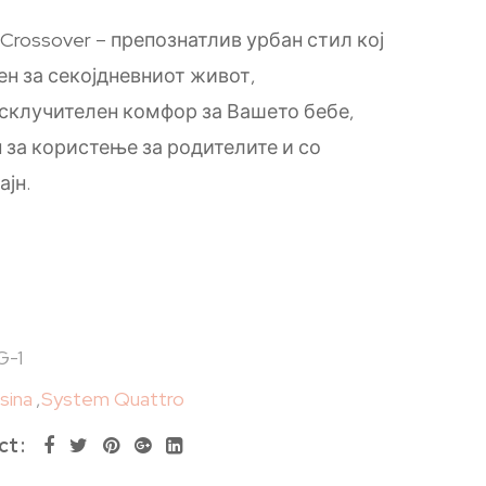
m Crossover – препознатлив урбан стил кој
ен за секојдневниот живот,
склучителен комфор за Вашето бебе,
 за користење за родителите и со
ајн.
-1
esina
,
System Quattro
ct