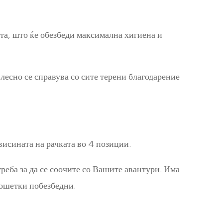
ата, што ќе обезбеди максимална хигиена и
лесно се справува со сите терени благодарение
висината на рачката во 4 позиции.
реба за да се соочите со Вашите авантури. Има
рошетки побезбедни.