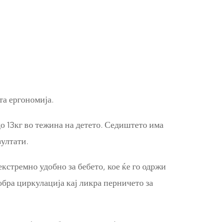
та ергономија.
о 13кг во тежина на детето. Седиштето има
ултати.
кстремно удобно за бебето, кое ќе го одржи
бра циркулација кај ликра перничето за