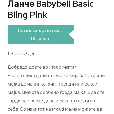
Ланче Babybell Basic
Bling Pink
Поени за производ :
10Поени
1.850,00
ден
Добредојдовте во Proud Mama®
Без разлика дали сте мајка која работи или
мајка домаќинка, хип, тренди или секси
мајка, Вие сте особено горда мајка! Вие сте
горди на своите деца и секако горди на
себе. Со накитот на Proud MaMa можете да