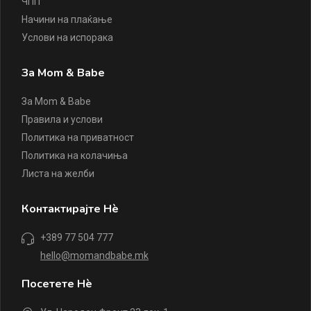
ЧПП
Начини на плаќање
Услови на испорака
За Mom & Babe
За Mom & Babe
Правила и услови
Политика на приватност
Политика на колачиња
Листа на желби
Контактирајте Нè
+389 77 504 777
hello@momandbabe.mk
Посетете Нè