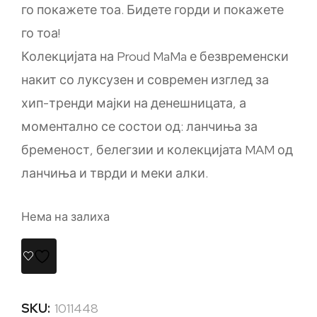
го покажете тоа. Бидете горди и покажете
го тоа!
Колекцијата на Proud MaMa е безвременски
накит со луксузен и современ изглед за
хип-тренди мајки на денешницата, а
моментално се состои од: ланчиња за
бременост, белегзии и колекцијата MAM од
ланчиња и тврди и меки алки.
Нема на залиха
SKU:
1011448