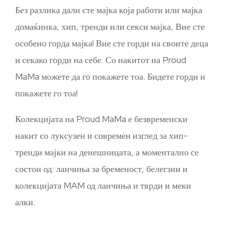
Без разлика дали сте мајка која работи или мајка
домаќинка, хип, тренди или секси мајка, Вие сте
особено горда мајка! Вие сте горди на своите деца
и секако горди на себе. Со накитот на Proud
MaMa можете да го покажете тоа. Бидете горди и
покажете го тоа!
Колекцијата на Proud MaMa е безвременски
накит со луксузен и современ изглед за хип-
тренди мајки на денешницата, а моментално се
состои од: ланчиња за бременост, белегзии и
колекцијата MAM од ланчиња и тврди и меки
алки.