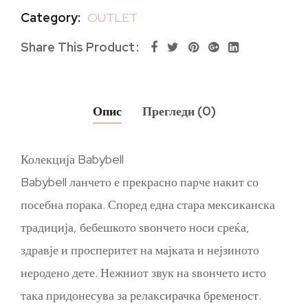
Category:
OUTLET
Share This Product
Опис
Прегледи (0)
Колекција Babybell
Babybell ланчето е прекрасно парче накит со
посебна порака. Според една стара мексиканска
традиција, бебешкото ѕвончето носи среќа,
здравје и просперитет на мајката и нејзиното
неродено дете. Нежниот звук на ѕвончето исто
така придонесува за релаксирачка бременост.