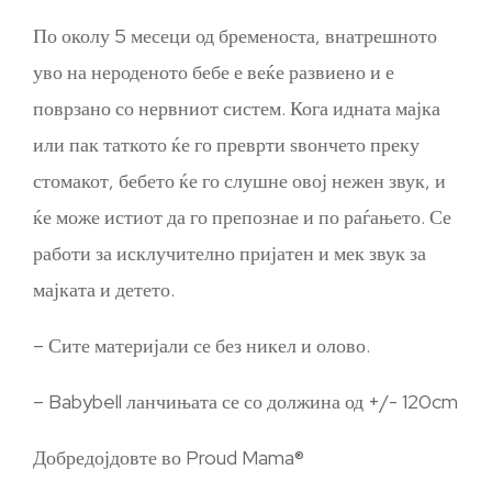
По околу 5 месеци од бременоста, внатрешното
уво на нероденото бебе е веќе развиено и е
поврзано со нервниот систем. Кога идната мајка
или пак таткото ќе го преврти ѕвончето преку
стомакот, бебето ќе го слушне овој нежен звук, и
ќе може истиот да го препознае и по раѓањето. Се
работи за исклучително пријатен и мек звук за
мајката и детето.
– Сите материјали се без никел и олово.
– Babybell ланчињата се со должина од +/- 120cm
Добредојдовте во Proud Mama®