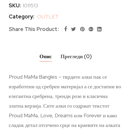
SKU:
1011513
Category:
OUTLET
Share This Product
Опис
Прегледи (0)
Proud MaMa Bangles – тврдите алки пак се
изработени од сребрен материјал а се достапни во
елегантна сребрена, тренди розе и класична
златна верзија. Сите алки го содржат текстот
Proud MaMa, Love, Dreams или Forever и како
сладок детал отсечено срце на краевите на алката