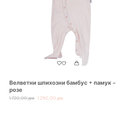
Велветни шпихозни бамбус + памук –
розе
1.720,00
ден
1.290,00
ден
Ч