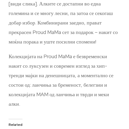
[види слика]. Алките се достапни во една
големина и се многу лесни, па затоа се секогаш
добар избор. Комбинирани заедно, прават
прекрасен Proud MaMa сет за подарок – накит со
моќна порака и уште посилни спомени!
Колекцијата на Proud MaMa е безвременски
накит со луксузен и современ изглед за хип-
тренди мајки на денешницата, а моментално се
состои од: ланчиња за бременост, белегзии и
колекцијата MAM од ланчиња и тврди и меки
алки.
Related