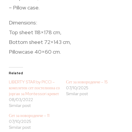
– Pillow case.
Dimensions:
Top sheet 118×178 cm,
Bottom sheet 72×143 cm,
Pillowcase 40×60 cm.
Related
LIBERTY STAR by PICCI –
Сет за новороденче – 15
комплетен сет постелнина со
07/10/2025
јорган за Montessori кревет
Similar post
08/03/2022
Similar post
Сет за новороденче – 11
07/10/2025
Similar post