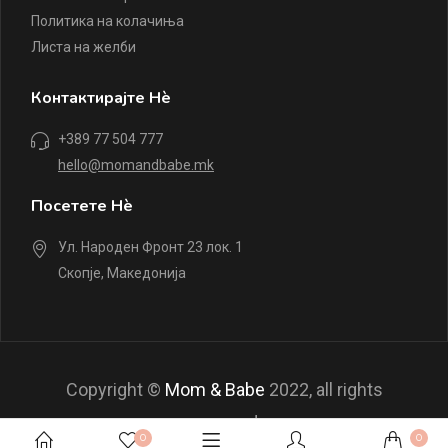
Политика на колачиња
Листа на желби
Контактирајте Нè
+389 77 504 777
hello@momandbabe.mk
Посетете Нè
Ул. Народен Фронт 23 лок. 1
Скопје, Македонија
Copyright ©
Mom & Babe
2022, all rights
reserved.
0
0