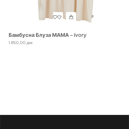
Бамбусна Блуза МАМА – Ivory
LI
м
1.850,00
ден
7.