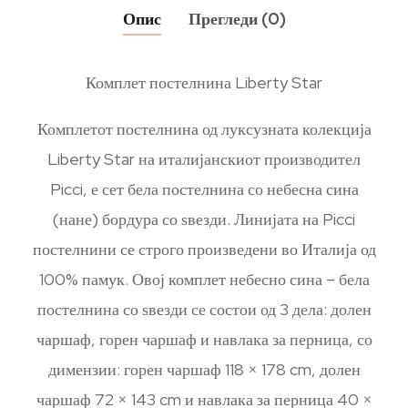
Опис
Прегледи (0)
Комплет постелнина Liberty Star
Комплетот постелнина од луксузната колекција
Liberty Star на италијанскиот производител
Picci, е сет бела постелнина со небесна сина
(нане) бордура со ѕвезди. Линијата на Picci
постелнини се строго произведени во Италија од
100% памук. Овој комплет небесно сина – бела
постелнина со ѕвезди се состои од 3 дела: долен
чаршаф, горен чаршаф и навлака за перница, со
димензии: горен чаршаф 118 × 178 cm, долен
чаршаф 72 × 143 cm и навлака за перница 40 ×