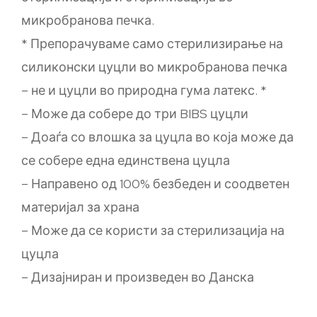
микробранова печка.
* Препорачуваме само стерилизирање на
силиконски цуцли во микробранова печка
– не и цуцли во природна гума латекс. *
– Може да собере до три BIBS цуцли
– Доаѓа со влошка за цуцла во која може да
се собере една единствена цуцла
– Направено од 100% безбеден и соодветен
материјал за храна
– Може да се користи за стерилизација на
цуцла
– Дизајниран и произведен во Данска