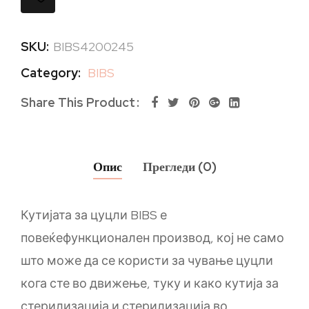
SKU:
BIBS4200245
Category:
BIBS
Share This Product
Опис
Прегледи (0)
Кутијата за цуцли BIBS е
повеќефункционален производ, кој не само
што може да се користи за чување цуцли
кога сте во движење, туку и како кутија за
стерилизација и стерилизација во