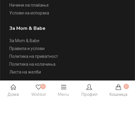
Начини на плаќање
Услови на испорака
За Mom & Babe
За Mom & Babe
Правила и услови
Политика на приватност
Политика на колачиња
Листа на желби
Контактирајте Нè
0
0
Дома
Wishlist
Menu
Профил
Кошница
+389 77 504 777
hello@momandbabe.mk
Посетете Нè
Ул. Народен Фронт 23 лок. 1