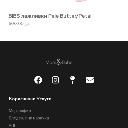
BIBS лажливки Pele Butter/Petal
Л
600,00
ден
62
Кориснички Услуги
Мој профил
Следење на нарачка
ЧПП