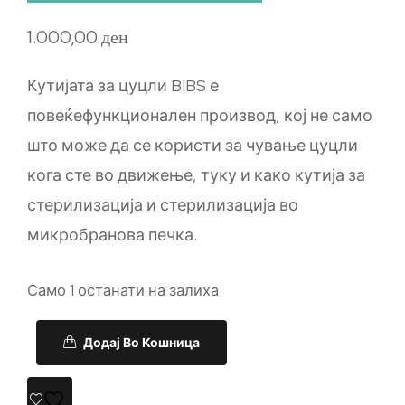
1.000,00
ден
Кутијата за цуцли BIBS е
повеќефункционален производ, кој не само
што може да се користи за чување цуцли
кога сте во движење, туку и како кутија за
стерилизација и стерилизација во
микробранова печка.
Само 1 останати на залиха
Додај Во Кошница