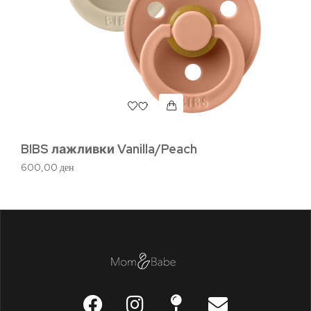
BIBS лажливки Vanilla/Peach
BI
Iv
600,00
ден
1.