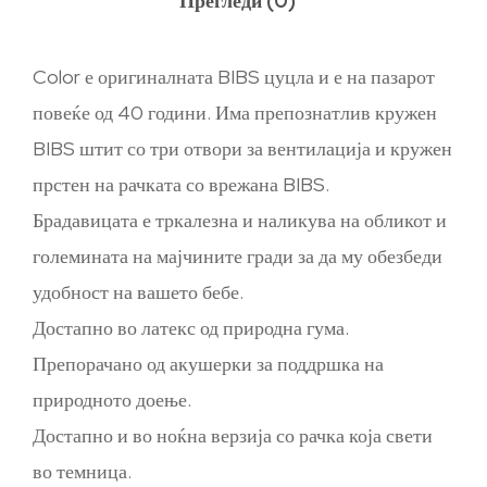
Прегледи (0)
Color е оригиналната BIBS цуцла и е на пазарот
повеќе од 40 години. Има препознатлив кружен
BIBS штит со три отвори за вентилација и кружен
прстен на рачката со врежана BIBS.
Брадавицата е тркалезна и наликува на обликот и
големината на мајчините гради за да му обезбеди
удобност на вашето бебе.
Достапно во латекс од природна гума.
Препорачано од акушерки за поддршка на
природното доење.
Достапно и во ноќна верзија со рачка која свети
во темница.