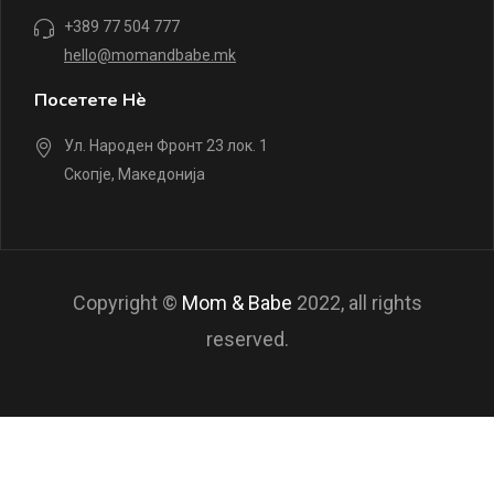
+389 77 504 777
hello@momandbabe.mk
Посетете Нè
Ул. Народен Фронт 23 лок. 1
Скопје, Македонија
Copyright ©
Mom & Babe
2022, all rights
reserved.