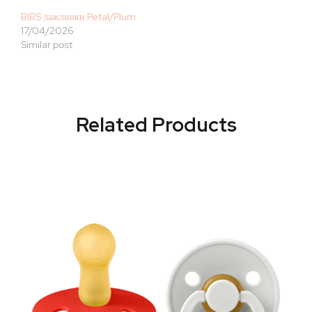
BIBS лажливки Petal/Plum
17/04/2026
Similar post
Related Products