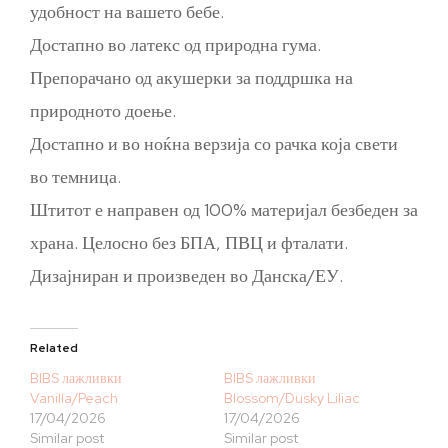
удобност на вашето бебе.
Достапно во латекс од природна гума.
Препорачано од акушерки за поддршка на
природното доење.
Достапно и во ноќна верзија со рачка која свети
во темница.
Штитот е направен од 100% материјал безбеден за
храна. Целосно без БПА, ПВЦ и фталати.
Дизајниран и произведен во Данска/ЕУ.
Related
BIBS лажливки
BIBS лажливки
Vanilla/Peach
Blossom/Dusky Liliac
17/04/2026
17/04/2026
Similar post
Similar post