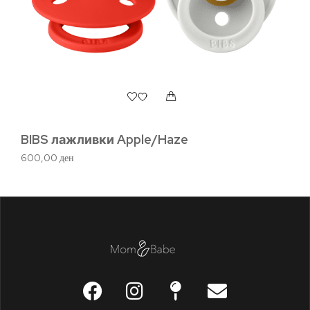
BIBS лажливки Apple/Haze
BI
600,00
ден
60