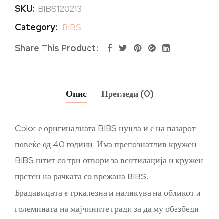
SKU:
BIBS120213
Category:
BIBS
Share This Product
Опис
Прегледи (0)
Color е оригиналната BIBS цуцла и е на пазарот
повеќе од 40 години. Има препознатлив кружен
BIBS штит со три отвори за вентилација и кружен
прстен на рачката со врежана BIBS.
Брадавицата е тркалезна и наликува на обликот и
големината на мајчините гради за да му обезбеди