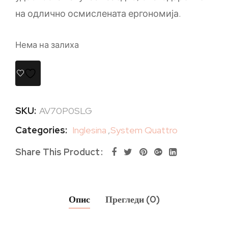
на одлично осмислената ергономија.
Нема на залиха
SKU:
AV70P0SLG
Categories:
Inglesina
,
System Quattro
Share This Product
Опис
Прегледи (0)