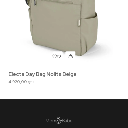
Ad
6.
Electa Day Bag Nolita Beige
4.920,00
ден