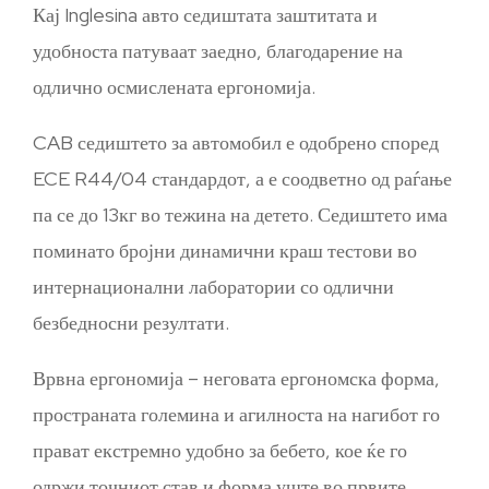
Кај Inglesina авто седиштата заштитата и
удобноста патуваат заедно, благодарение на
одлично осмислената ергономија.
CAB седиштето за автомобил е одобрено според
ECE R44/04 стандардот, а е соодветно од раѓање
па се до 13кг во тежина на детето. Седиштето има
поминато бројни динамични краш тестови во
интернационални лаборатории со одлични
безбедносни резултати.
Врвна ергономија – неговата ергономска форма,
пространата големина и агилноста на нагибот го
прават екстремно удобно за бебето, кое ќе го
одржи точниот став и форма уште во првите