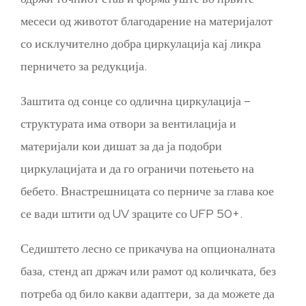
месеси од животот благодарение на материјалот
со исклучително добра циркулација кај ликра
перничето за редукција.
Заштита од сонце со одлична циркулација –
структурата има отвори за вентилација и
материјали кои дишат за да ја подобри
циркулацијата и да го ограничи потењето на
бебето. Внастрешницата со перниче за глава кое
се вади штити од UV зраците со UFP 50+.
Седиштето лесно се прикачува на опционалната
база, стенд ап држач или рамот од количката, без
потреба од било какви адаптери, за да можете да