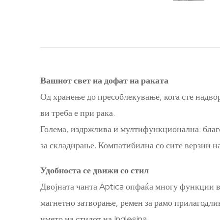
Вашиот свет на дофат на раката
Од хранење до пресоблекување, кога сте надвор
ви треба е при рака.
Голема, издржлива и мултифункционална: благод
за складирање. Компатибилна со сите верзии н
Удобноста се движи со стил
Двојната чанта Aptica опфаќа многу функции в
магнетно затворање, ремен за рамо прилагодли
името на стилот на Inglesina.