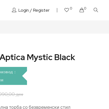
0
0
Login
Register
Aptica Mystic Black
оизвод :
ни
.090,00
ден
лна торба со безвременски стил