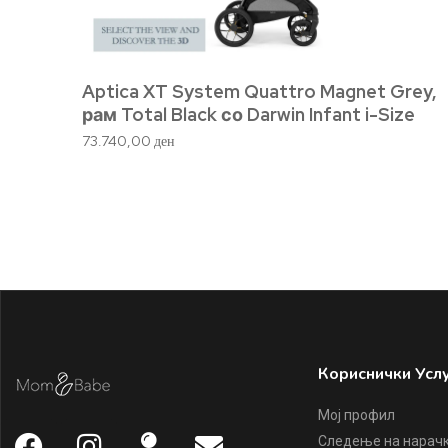
Aptica XT System Quattro Magnet Grey,
рам Total Black со Darwin Infant i-Size
73.740,00
ден
Кориснички Усл
Мој профил
Следење на нарач