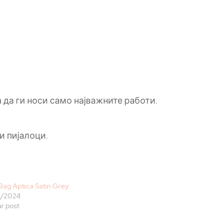
 да ги носи само најважните работи.
и пијалоци.
Bag Aptica Satin Grey
3/2024
ar post