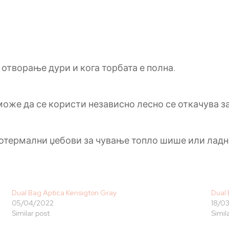
 отворање дури и кога торбата е полна.
оже да се користи независно лесно се откачува за
отермални џебови за чување топло шише или ладн
Dual Bag Aptica Kensigton Gray
Dual 
05/04/2022
18/0
Similar post
Simil