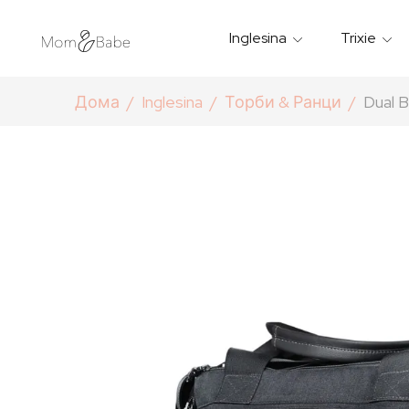
Inglesina
Trixie
Термички Садови За Храна
Мантилчиња За Дожд
Дома
Inglesina
Торби & Ранци
Dual B