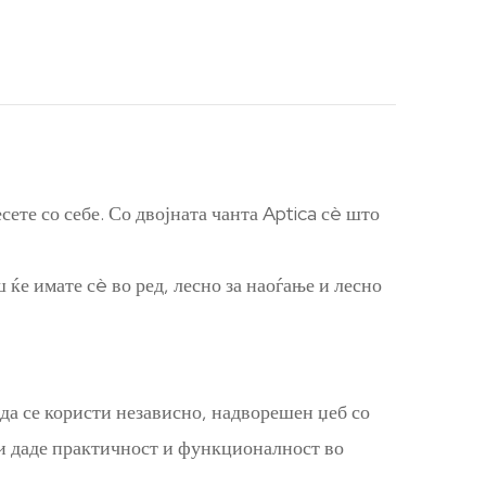
ете со себе. Со двојната чанта Aptica сè што
ќе имате сè во ред, лесно за наоѓање и лесно
да се користи независно, надворешен џеб со
ви даде практичност и функционалност во