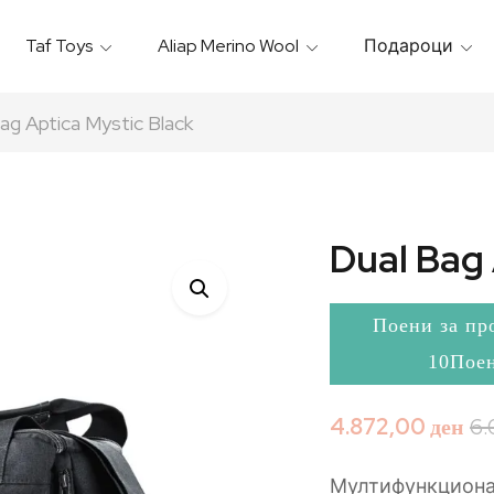
Taf Toys
Aliap Merino Wool
Подароци
Игрални & Подлоги – Baby Gyms
Термо Торбици & Футроли
Термички Садови За Храна
Бањарки & Пешкири
ag Aptica Mystic Black
Dual Bag 
Поени за пр
10Пое
4.872,00
ден
6
Мултифункциона