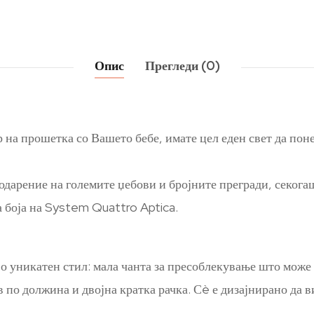
Опис
Прегледи (0)
 на прошетка со Вашето бебе, имате цел еден свет да понес
арение на големите џебови и бројните прегради, секогаш 
а боја на System Quattro Aptica.
о уникатен стил: мала чанта за пресоблекување што може 
в по должина и двојна кратка рачка. Сè е дизајнирано да 