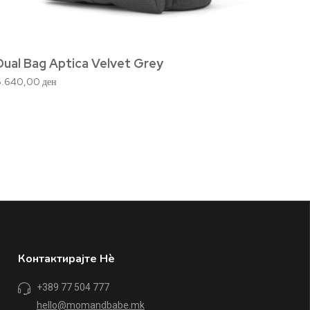
Dual Bag Aptica Velvet Grey
6.640,00
ден
Twin 
22.180
Контактирајте Нè
+389 77 504 777
hello@momandbabe.mk