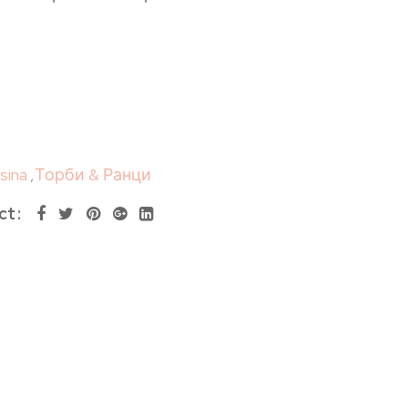
esina
,
Торби & Ранци
ct