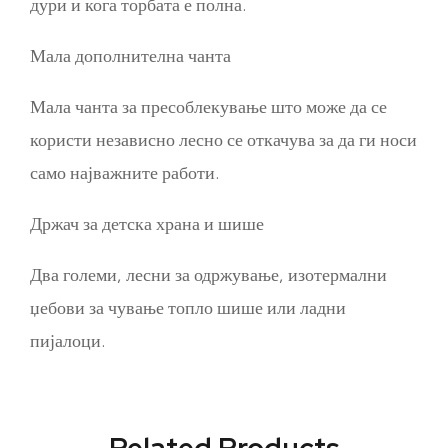
дури и кога торбата е полна.
Мала дополнителна чанта
Мала чанта за пресоблекување што може да се
користи независно лесно се откачува за да ги носи
само најважните работи.
Држач за детска храна и шише
Два големи, лесни за одржување, изотермални
џебови за чување топло шише или ладни
пијалоци.