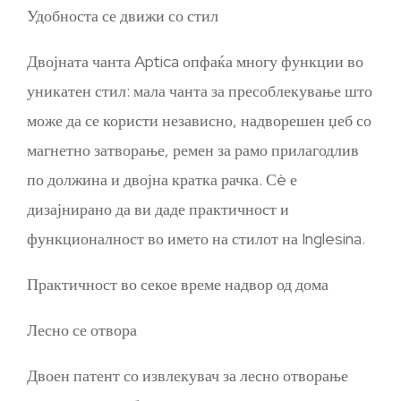
Удобноста се движи со стил
Двојната чанта Aptica опфаќа многу функции во
уникатен стил: мала чанта за пресоблекување што
може да се користи независно, надворешен џеб со
магнетно затворање, ремен за рамо прилагодлив
по должина и двојна кратка рачка. Сè е
дизајнирано да ви даде практичност и
функционалност во името на стилот на Inglesina.
Практичност во секое време надвор од дома
Лесно се отвора
Двоен патент со извлекувач за лесно отворање