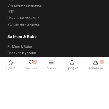
Следење на нарачка
ЧПП
Начини на плаќање
Услови на испорака
За Mom & Babe
За Mom & Babe
Правила и услови
Политика на приватност
0
0
Политика на колачиња
Дома
Wishlist
Menu
Профил
Кошница
Листа на желби
Контактирајте Нè
+389 77 504 777
hello@momandbabe.mk