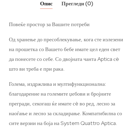
Опис
Прегледи (0)
Повеќе простор за Вашите потреби
Од хранење до пресоблекување, кога сте излезени
на прошетка со Вашето бебе имате цел еден свет
да понесете со себе. Со двојната чанта Aptica сè
што ви треба е при рака.
Голема, издржлива и мултифункционална:
благодарение на големите џебови и бројните
прегради, секогаш ќе имате сè во ред, лесно за
наоѓање и лесно за складирање. Компатибилна со
сите верзии на боја на System Quattro Aptica.