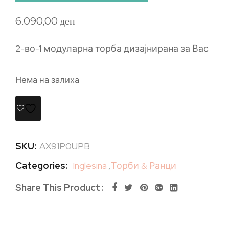
6.090,00
ден
2-во-1 модуларна торба дизајнирана за Вас
Нема на залиха
SKU:
AX91P0UPB
Categories:
Inglesina
,
Торби & Ранци
Share This Product