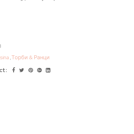
B
esina
,
Торби & Ранци
ct