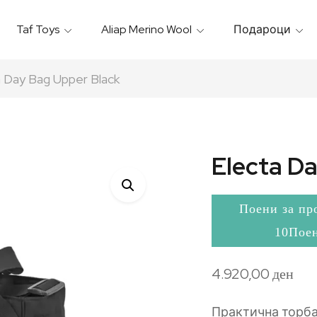
Taf Toys
Aliap Merino Wool
Подароци
Игрални & Подлоги – Baby Gyms
Термо Торбици & Футроли
Термички Садови За Храна
Бањарки & Пешкири
a Day Bag Upper Black
Electa D
Поени за пр
10Пое
4.920,00
ден
Практична торба