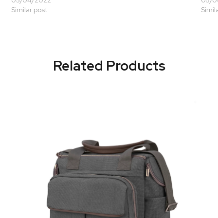
Similar post
Simil
Related Products