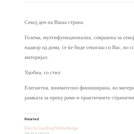
Секој ден на Ваша страна
Голема, мултифункционална, совршена за секоја
надвор од дома, се ќе биде секогаш со Вас, во 
материјал.
Удобна, со стил
Елегантна, внимателно финиширана, во матери
рамката за преку рамо и практичните страничн
Related
Electa Day Bag Nolita Beige
05/04/2022