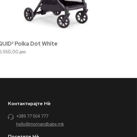
QUID² Polka Dot White
Elect
16.550,00
ден
4.920,
Контактирајте Нè
+389 77 504 777
hello@momandbabe.mk
Посетете Нè