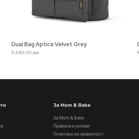
Dual Bag Aptica Velvet Grey
6.640,00
ден
уги
За Mom & Babe
За Mom & Babe
ка
Правила и услови
Политика на приватност