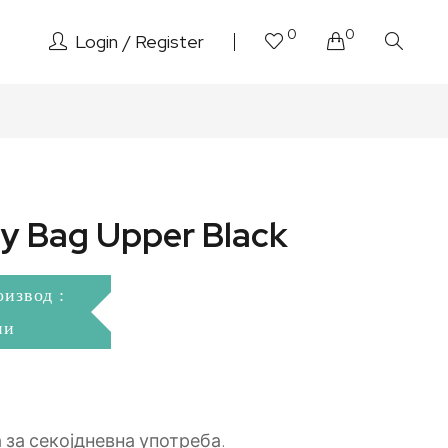
0
0
Login
Register
ay Bag Upper Black
оизвод :
ни
 за секојдневна употреба.