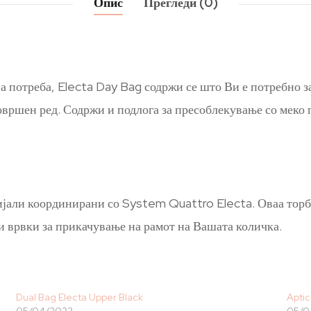
Опис
Прегледи (0)
 потреба, Electa Day Bag содржи се што Ви е потребно за
совршен ред. Содржи и подлога за пресоблекување со меко п
јали координирани со System Quattro Electa. Оваа торба
и врвки за прикачување на рамот на Вашата количка.
Dual Bag Electa Upper Black
Aptic
05/04/2022
05/0