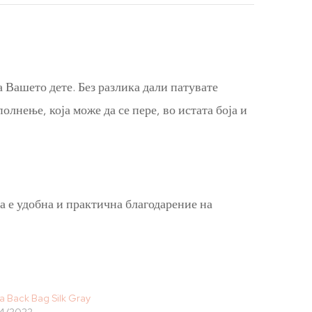
 Вашето дете. Без разлика дали патувате
олнење, која може да се пере, во истата боја и
 е удобна и практична благодарение на
a Back Bag Silk Gray
4/2022