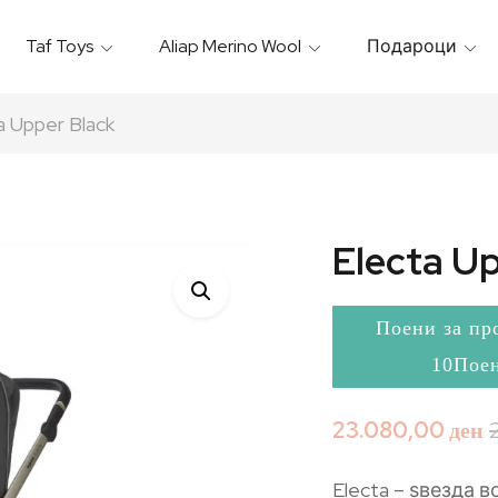
Taf Toys
Aliap Merino Wool
Подароци
Игрални & Подлоги – Baby Gyms
Термо Торбици & Футроли
Термички Садови За Храна
Бањарки & Пешкири
a Upper Black
Electa U
Поени за пр
10Пое
23.080,00
ден
Electa – ѕвезда 