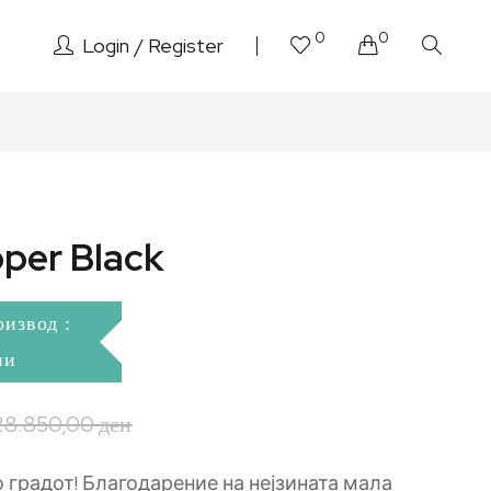
0
0
Login
Register
pper Black
оизвод :
ни
28.850,00
ден
во градот! Благодарение на нејзината мала