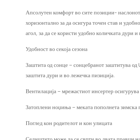
Апсолутен комфорт во сите позиции- наслонот 
хоризонтално за да осигура точен став и удобно
агол, за да се користи удобно количката дури и 
Удобност во секоја сезона
Заштита од сонце – сонцебранот заштитува од 
заштита дури и во лежечка пизиција.
Вентилација – мрежастиот инсертер осигурува 
Затоплени ноџиња – меката пополнета зимска п
Поглед кон родителот и кон улицата
Седиштето може да се сврти во двата правци на