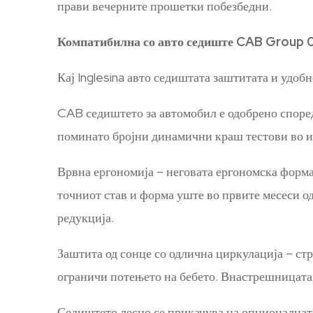
прави вечерните прошетки побезбедни.
Компатибилна со авто седиште CAB Group 
Кај Inglesina авто седиштата заштитата и удоб
CAB седиштето за автомобил е одобрено според
поминато бројни динамични краш тестови во и
Врвна ергономија – неговата ергономска форма,
точниот став и форма уште во првите месеси о
редукција.
Заштита од сонце со одлична циркулација – стр
ограничи потењето на бебето. Внастрешницата 
Седиштето лесно се прикачува на опционалната 