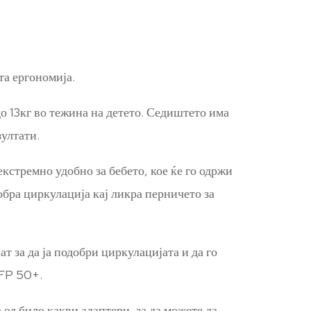
та ергономија.
о 13кг во тежина на детето. Седиштето има
ултати.
кстремно удобно за бебето, кое ќе го одржи
бра циркулација кај ликра перничето за
т за да ја подобри циркулацијата и да го
UFP 50+.
 од било какви адаптери, за да можете да