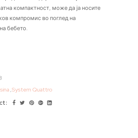
јатна компактност, може да ја носите
аков компромис во поглед на
на бебето.
B
esina
,
System Quattro
ct