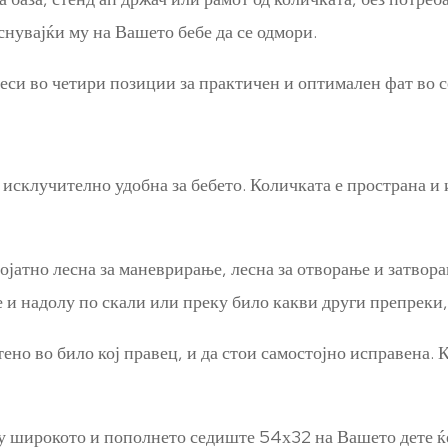
снувајќи му на Вашето бебе да се одмори.
деси во четири позиции за практичен и оптимален фат во с
к исклучително удобна за бебето. Количката е пространа и
ојатно лесна за маневрирање, лесна за отворање и затвора
 и надолу по скали или преку било какви други препреки,
ено во било кој правец, и да стои самостојно исправена. К
у широкото и пополнето седиште 54х32 на Вашето дете ќе 