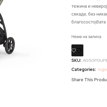
тежина и неверо
секаде, без ник
благосостојбата 
Нема на залиха
SKU:
AG50P0UP
Categories:
Ingl
Share This Produ