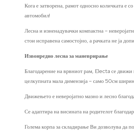
Кога е затворена, рамот односно количката е с
автомобил!
Лесна и изненадувачки компактна – неверојатна
стои исправена самостојно, а рачката не ја допи
Извонредно лесна за маневрирање
Благодарение на врвниот рам, Electa се движи 
целкупната мала димензија – само 50см ширин
Движењето е неверојатно мазно и лесно благода
Се адаптира на висината на родителот благодаре
Голема корпа за складирање Ви дозволува да по