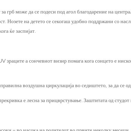
за грб може да се подеси под агол благодарение на центр
ст. Нозете на детето се секогаш удобно поддржани со насл
кога ќе заспијат.
UV зраците а сончевиот визир помага кога сонцето е ниск
правилна воздушна циркулација во седиштето, за да се о
рекривка е лесна за прицврстување. Заштитата од студот
соки – во насока на родителот во првите неколку месеци, 