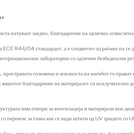
0+
носта патуваат заедно, благодарение на одлично осмислена
 ECE R44/04 стандардот, а е соодветно од раѓање па се д
нтернационални лаборатории со одлични безбедносни рез
 пространата големина и агилноста на нагибот го прават е
д животот благодарение на материјалот со исклучително до
уктурата има отвори за вентилација и материјали кои диша
со перниче за глава кое се вади штити од UV зраците со 
база, стенд ап држач или рамот од количката, без потреба