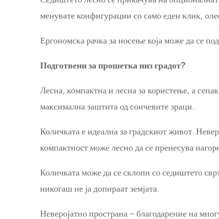
менувате конфигурации со само еден клик, оле
Ергономска рачка за носење која може да се по
Подготвени за прошетка низ градот?
Лесна, компактна и лесна за користење, а сепа
максимална заштита од сончевите зраци.
Количката е идеална за градскиот живот. Невер
компактност може лесно да се пренесува нагоре
Количката може да се склопи со седиштето сврт
никогаш не ја допираат земјата.
Неверојатно пространа – благодарение на мног