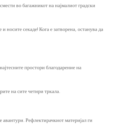
 смести во багажникот на најмалиот градски
и носите секаде! Кога е затворена, останува да
 најтесните простори благодарение на
рите на сите четири тркала.
те авантури. Рефлектирачкиот материјал ги