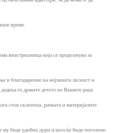
екое време.
 има внастрешница која се продолжува за
ње и благодарение на нејзината лесност и
 додека го држите детето во Вашите раце.
ога стои склопена, рачката и материјалите
му биде удобно дури и кога ќе биде поголемо.