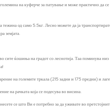
о големина на куферче за патување и може практично да се
 тежина од само 5.5кг. Лесно можете да ја транспортирате 
ра земјата.
во сите ќошиња на градот со леснотија. Таа поминува низ
а!
рение на големите тркала (215 задни и 175 предни) и лаге
ние на рачката која се подесува во висина.
несете се што Ви е потребно за да уживате во претстојни