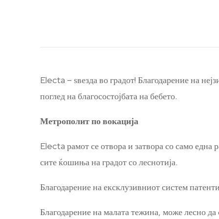
Electa – ѕвезда во градот! Благодарение на неј
поглед на благосостојбата на бебето.
Метрополит по вокација
Electa рамот се отвора и затвора со само една 
сите ќошиња на градот со леснотија.
Благодарение на ексклузивниот систем патентира
Благодарение на малата тежина, може лесно да 