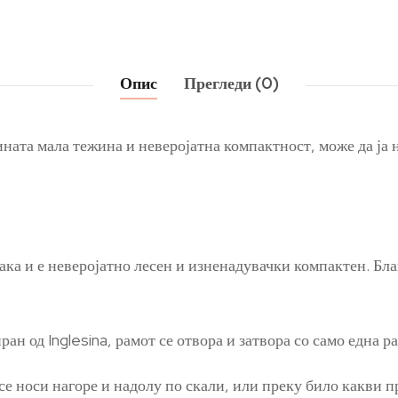
Опис
Прегледи (0)
зината мала тежина и неверојатна компактност, може да ја
рака и е неверојатно лесен и изненадувачки компактен. Бл
н од Inglesina, рамот се отвора и затвора со само една ра
се носи нагоре и надолу по скали, или преку било какви п