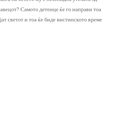
равецот? Самото детенце ќе го направи тоа
ијат светот и тоа ќе биде вистинското време