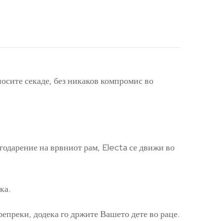
 носите секаде, без никаков компромис во
агодарение на врвниот рам, Electa се движи во
ка.
репреки, додека го држите Вашето дете во раце.