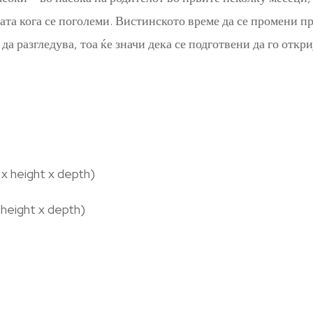
ицата кога се поголеми. Вистинското време да се промени п
 да разгледува, тоа ќе значи дека се подготвени да го откр
x height x depth)
 height x depth)