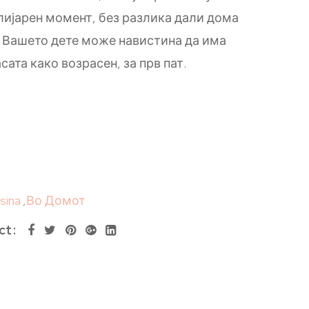
ијарен момент, без разлика дали дома
. Вашето дете може навистина да има
сата како возрасен, за прв пат.
esina
,
Во Домот
ct