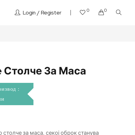
0
0
Login
Register
e Столче За Маса
оизвод :
ни
 столче за маса, секој оброк станува