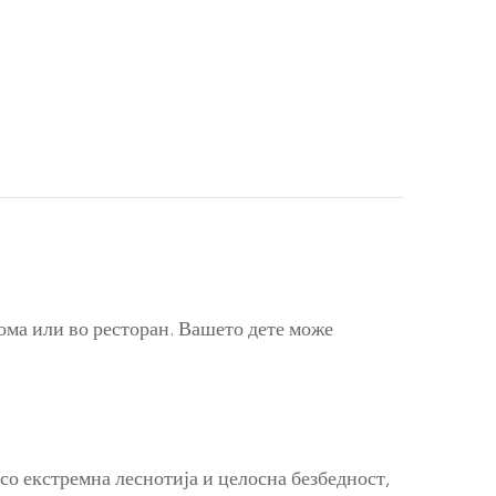
дома или во ресторан. Вашето дете може
со екстремна леснотија и целосна безбедност,