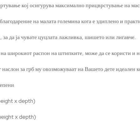
вртување кој осигурува максимално прицврстување на мас
благодарение на малата големина кога е здиплено и практ
, за да ја чувате цуцлата лажливка, шишето или лигавче.
 на широкиот распон на штипките, може да се користи и на
наслон за грб му овозможуваат на Вашето дете идеален к
тепени
eight x depth)
height x depth)