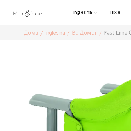
Inglesina
Trixie
Термички Садови За Храна
Мантилчиња За Дожд
Дома
Inglesina
Во Домот
Fast Lime