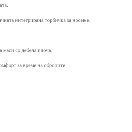
ата.
ичната интегрирана торбичка за носење.
 маси со дебела плоча.
омфорт за време на оброците.