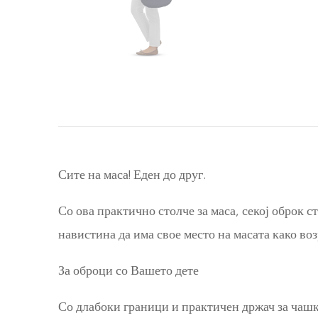
Сите на маса! Еден до друг.
Со ова практично столче за маса, секој оброк 
навистина да има свое место на масата како возр
За оброци со Вашето дете
Со длабоки граници и практичен држач за чашка