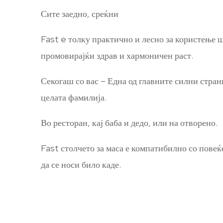
Сите заедно, среќни
Fast e толку практично и лесно за користење ш
промовирајќи здрав и хармоничен раст.
Секогаш со вас – Една од главните силни страни
целата фамилија.
Во ресторан, кај баба и дедо, или на отворено.
Fast столчето за маса е компатибилно со пове
да се носи било каде.