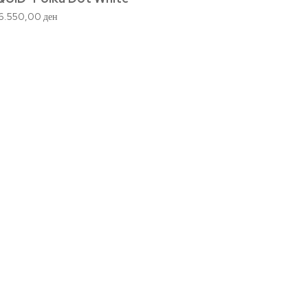
16.550,00
ден
6.640,
Контактирајте Нè
+389 77 504 777
hello@momandbabe.mk
Посетете Нè
Ул. Народен Фронт 23 лок. 1