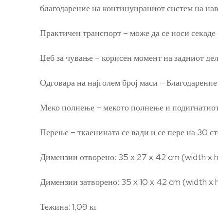
благодарение на континуираниот систем на на
Практичен транспорт – може да се носи секаде 
Џеб за чување – корисен момент на задниот дел
Одговара на најголем број маси – Благодарение
Меко полнење – мекото полнење и подигнатиот 
Перење – ткаенината се вади и се пере на 30 с
Димензии отворено: 35 x 27 x 42 cm (width x h
Димензии затворено: 35 x 10 x 42 cm (width x 
Тежина: 1,09 кг