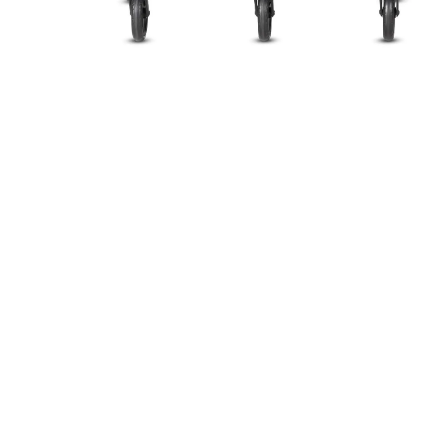
Twin Sketch Grey
22.180,00
ден
Кориснички Усл
Мој профил
Следење на нарач
ЧПП
Начини на плаќањ
Услови на испорак