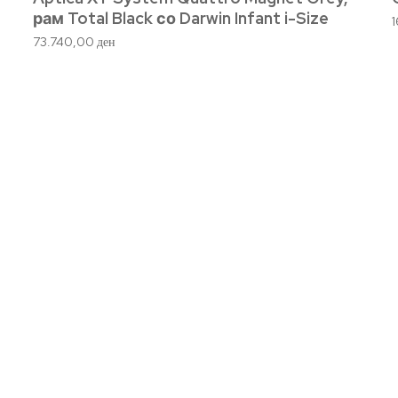
рам Total Black со Darwin Infant i-Size
73.740,00
ден
уги
За Mom & Babe
За Mom & Babe
ка
Правила и услови
Политика на приватност
е
Политика на колачиња
а
Листа на желби