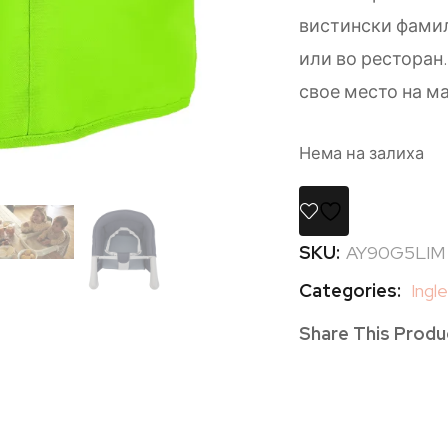
вистински фамил
или во ресторан
свое место на ма
Нема на залиха
SKU:
AY90G5LIM
Categories:
Ingl
Share This Produ