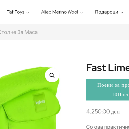
Taf Toys
Aliap Merino Wool
Подароци
Игрални & Подлоги – Baby Gyms
Термо Торбици & Футроли
Термички Садови За Храна
Бањарки & Пешкири
 Столче За Маса
Fast Lim
Поени за пр
10Пое
4.250,00
ден
Со ова практично