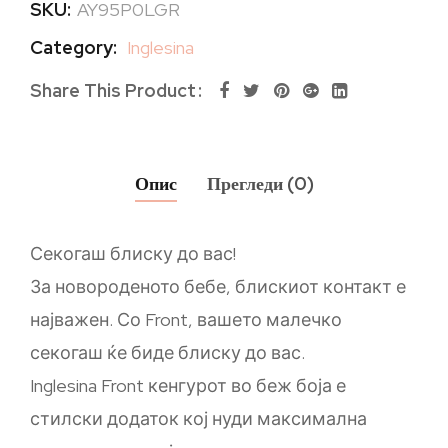
SKU:
AY95P0LGR
Category:
Inglesina
Share This Product
Опис
Прегледи (0)
Секогаш блиску до вас!
За новороденото бебе, блискиот контакт е
најважен. Со Front, вашето малечко
секогаш ќе биде блиску до вас.
Inglesina Front кенгурот во беж боја е
стилски додаток кој нуди максимална