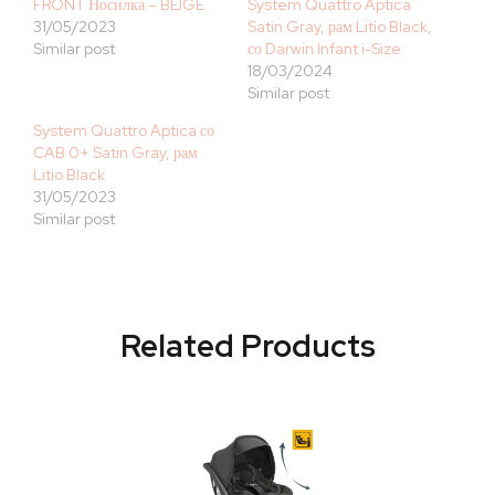
FRONT Носилка – BEIGE
System Quattro Aptica
31/05/2023
Satin Gray, рам Litio Black,
Similar post
со Darwin Infant i-Size
18/03/2024
Similar post
System Quattro Aptica со
CAB 0+ Satin Gray, рам
Litio Black
31/05/2023
Similar post
Related Products