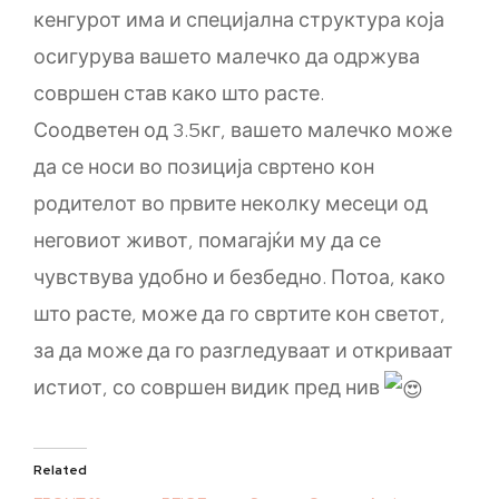
кенгурот има и специјална структура која
осигурува вашето малечко да одржува
совршен став како што расте.
Соодветен од 3.5кг, вашето малечко може
да се носи во позиција свртено кон
родителот во првите неколку месеци од
неговиот живот, помагајќи му да се
чувствува удобно и безбедно. Потоа, како
што расте, може да го свртите кон светот,
за да може да го разгледуваат и откриваат
истиот, со совршен видик пред нив
Related