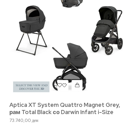
Aptica XT System Quattro Magnet Grey,
рам Total Black со Darwin Infant i-Size
73.740,00
ден