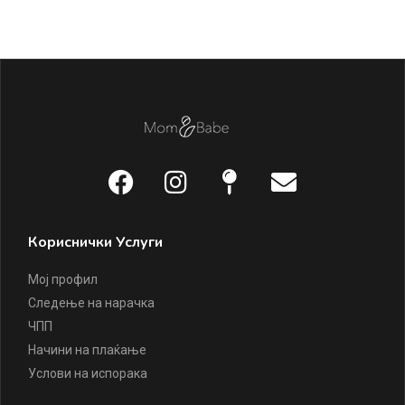
Tw
22
Кориснички Услуги
Мој профил
Следење на нарачка
ЧПП
Начини на плаќање
Услови на испорака