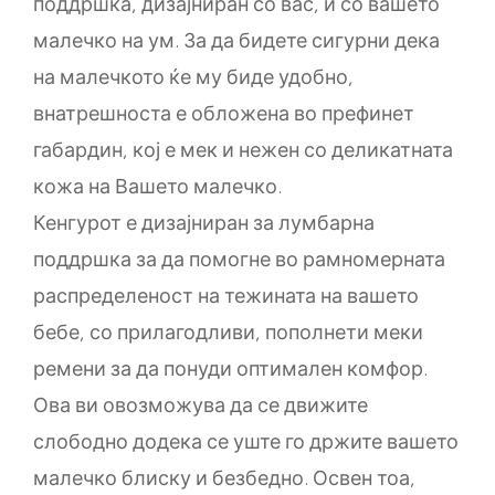
поддршка, дизајниран со вас, и со вашето
малечко на ум. За да бидете сигурни дека
на малечкото ќе му биде удобно,
внатрешноста е обложена во префинет
габардин, кој е мек и нежен со деликатната
кожа на Вашето малечко.
Кенгурот е дизајниран за лумбарна
поддршка за да помогне во рамномерната
распределеност на тежината на вашето
бебе, со прилагодливи, пополнети меки
ремени за да понуди оптимален комфор.
Ова ви овозможува да се движите
слободно додека се уште го држите вашето
малечко блиску и безбедно. Освен тоа,